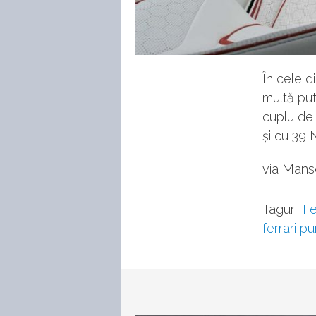
În cele d
multă put
cuplu de
și cu 39
via Mans
Taguri:
Fe
ferrari p