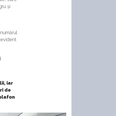
ru și
 numărul
 evident
i
i, iar
ri de
 plafon