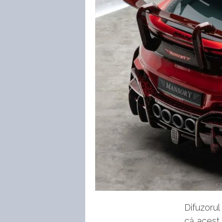
Difuzorul
că acest 