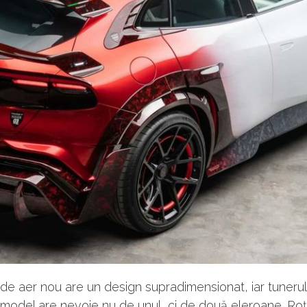
 de aer nou are un design supradimensionat, iar tunerul
model are nevoie nu de unul, ci de două eleroane. Roți