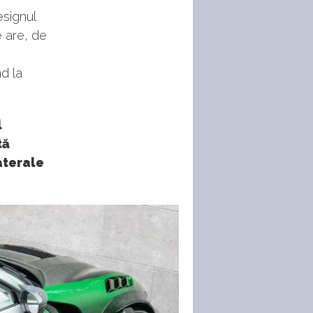
esignul
 are, de
d la
l
tă
aterale