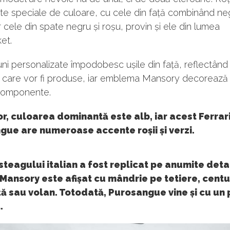
e speciale de culoare, cu cele din față combinând neg
r cele din spate negru și roșu, provin și ele din lumea
et.
ni personalizate împodobesc ușile din față, reflectând
ți care vor fi produse, iar emblema Mansory decorează
componente.
ior, culoarea dominantă este alb, iar acest Ferrar
ue are numeroase accente roșii și verzi.
steagului italian a fost replicat pe anumite detali
ansory este afișat cu mândrie pe tetiere, centu
ă sau volan. Totodată, Purosangue vine și cu un
.