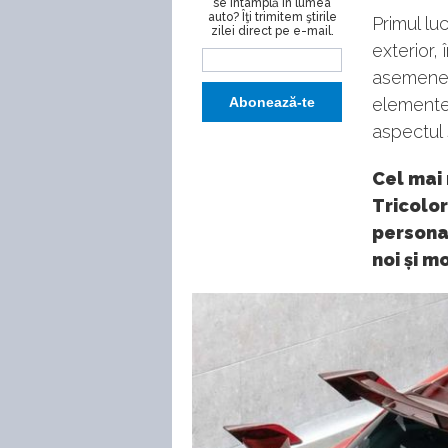
se întâmplă în lumea
auto? Îţi trimitem ştirile
Primul lu
zilei direct pe e-mail.
exterior,
asemenea,
elemente 
aspectul
Cel mai
Tricolor
personal
noi și mo