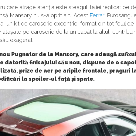
cru care atrage atenția este steagul Italiei replicat pe d
 însă Mansory nu s-a oprit aici. Acest
Ferrari
Purosangue
 un kit de caroserie excentric, format din tot felul de
atașate pe caroserie de la un capăt la altul, contribuin
 său exagerat.
 nou Pugnator de la Mansory, care adaugă sufixu
e datorită finisajului său nou, dispune de o capo
izată, prize de aer pe aripile frontale, praguri l
dificări la spoiler-ul față și spate.