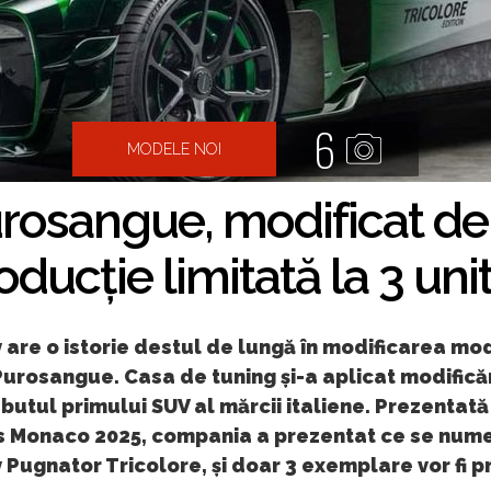
6
MODELE NOI
urosangue, modificat d
oducție limitată la 3 unit
are o istorie destul de lungă în modificarea mo
Purosangue. Casa de tuning și-a aplicat modificăr
butul primului SUV al mărcii italiene. Prezentată
 Monaco 2025, compania a prezentat ce se num
Pugnator Tricolore, și doar 3 exemplare vor fi 