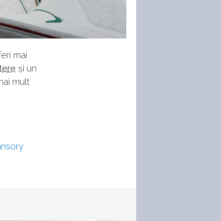
feri mai
tere
și un
ai mult
nsory