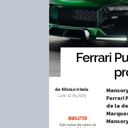
Ferrari P
pr
de Silvian Irimia
Mansory 
Luni, 12.05.2025
Ferrari 
de la de
Marques
NEWSLETTER
Mansory 
Eşti curios de ceea ce