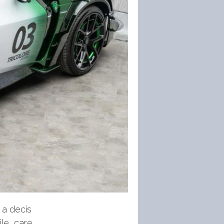
 a decis
le, care