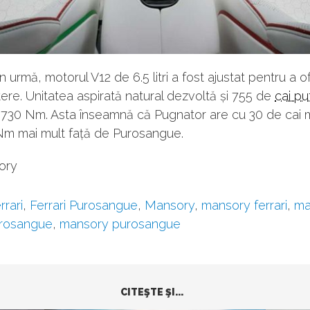
in urmă, motorul V12 de 6.5 litri a fost ajustat pentru a o
ere. Unitatea aspirată natural dezvoltă și 755 de
cai pu
 730 Nm. Asta înseamnă că Pugnator are cu 30 de cai m
 Nm mai mult față de Purosangue.
ory
rrari
,
Ferrari Purosangue
,
Mansory
,
mansory ferrari
,
ma
urosangue
,
mansory purosangue
CITEŞTE ŞI...