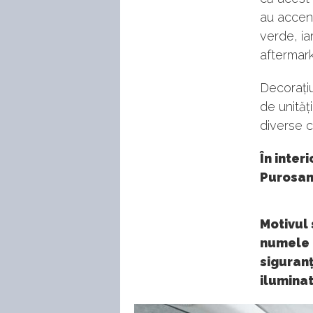
au accent
verde, ia
aftermark
Decorațiu
de unită
diverse 
În inter
Purosang
Motivul 
numele M
siguranț
iluminat