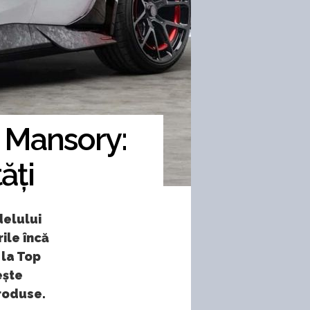
e Mansory:
ăți
delului
ile încă
 la Top
ește
produse.