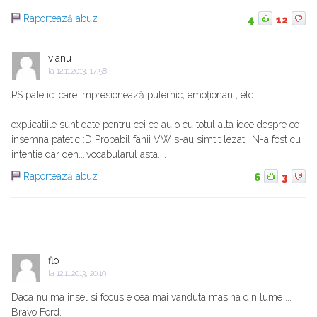
Raportează abuz
4
12
vianu
la
12.11.2013, 17:58
PS patetic: care impresionează puternic, emoționant, etc
explicatiile sunt date pentru cei ce au o cu totul alta idee despre ce
insemna patetic :D Probabil fanii VW s-au simtit lezati. N-a fost cu
intentie dar deh....vocabularul asta....
Raportează abuz
6
3
flo
la
12.11.2013, 20:19
Daca nu ma insel si focus e cea mai vanduta masina din lume ...
Bravo Ford.