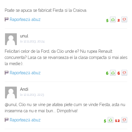
Poate se apuca se fabricat Fiesta si la Craiova.
Raportează abuz
5
2
unul
la
12.11.2013, 20:24
Felicitari celor de la Ford, da Clio unde e? Nu rupea Renault
concurenta? Lasa ca se revanseaza ei la clasa compacta si mai ales
la medie:).
Raportează abuz
6
6
Andi
la
12.11.2013, 22:23
@unul, Clio nu se vine pe atatea piete cum se vinde Fiesta, asta nu
inseamna ca nu e mai bun... Dimpotriva!
Raportează abuz
5
12