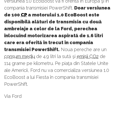
versiunea 1.0 EcoBoost va fi oferită în Europa şi în
compania transmisiei PowerShift.
Doar versiunea
de 100
CP
a motorului 1.0 EcoBoost este
disponibilă alături de transmisia cu două
ambreiaje a celor de la Ford, perechea
înlocuind motorizarea aspirată de 1.6 litri
care era oferită în trecut în compania
transmisiei PowerShift.
Noua pereche are un
consum mediu
de 4.9 litri la sută şi
emisii CO2
de
114 grame pe kilometru. Pe piaţa din Statele Unite
ale Americii, Ford nu va comercializa versiunea 1.0
EcoBoost a lui Fiesta în compania transmisiei
PowerShift.
Via Ford