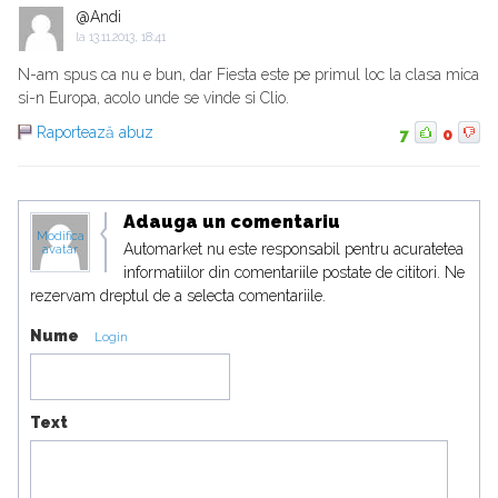
@Andi
la
13.11.2013, 18:41
N-am spus ca nu e bun, dar Fiesta este pe primul loc la clasa mica
si-n Europa, acolo unde se vinde si Clio.
Raportează abuz
7
0
Adauga un comentariu
Modifica
Automarket nu este responsabil pentru acuratetea
avatar
informatiilor din comentariile postate de cititori. Ne
rezervam dreptul de a selecta comentariile.
Nume
Login
Text