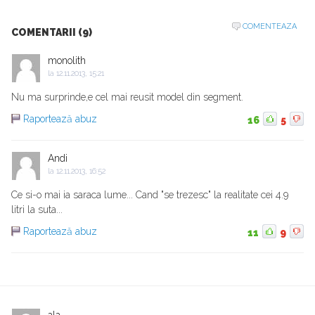
COMENTEAZA
COMENTARII (9)
monolith
la
12.11.2013, 15:21
Nu ma surprinde,e cel mai reusit model din segment.
Raportează abuz
16
5
Andi
la
12.11.2013, 16:52
Ce si-o mai ia saraca lume... Cand "se trezesc" la realitate cei 4.9
litri la suta...
Raportează abuz
11
9