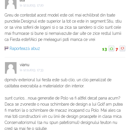
ala
la
12.11.2013, 17:20
Greu de contestat acest model este cel mai echilibrat din toate
punctele.Designul este superior la tot ce este in segment.Stiu, stiu
or sa vina soferii de logani si o sa zica sa sandero si clio sunt cele
mai frumoase si bune si nemaivazute dar uite ce zice restul lumii
ca Fiesta este!!Aici pe meleaguri poti manca ce vrei
Raportează abuz
13
7
vianu
la
12.11.2013, 17:33
dpmdv exteriorul lui fiesta este sub clio, un clio penalizat de
calitatea execrabila a materialelor din interior.
sunt curios....noua generatie de Polo va fi altfel decat pana acum?
Daca se zvoneste o noua schimbare de design a lui Golf am putea
fi martori la o schimbare de macaz incapand cu Polo. Mai ales ca
mai toti constructorii vin cu linii de design proaspete in clasa mica.
Conservatorismul (sa nu spun patetismul) designului teuton nu
cred sa mai fie o solutie.