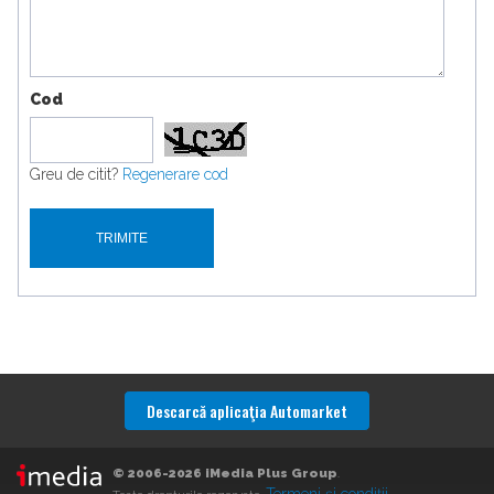
Cod
Greu de citit?
Regenerare cod
Descarcă aplicaţia Automarket
© 2006-2026 iMedia Plus Group
.