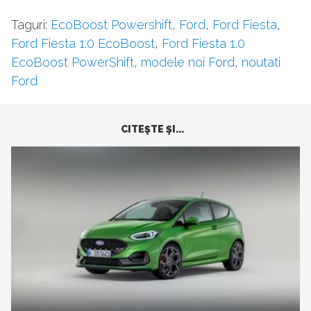
Taguri:
EcoBoost Powershift
,
Ford
,
Ford Fiesta
,
Ford Fiesta 1.0 EcoBoost
,
Ford Fiesta 1.0
EcoBoost PowerShift
,
modele noi Ford
,
noutati
Ford
CITEŞTE ŞI...