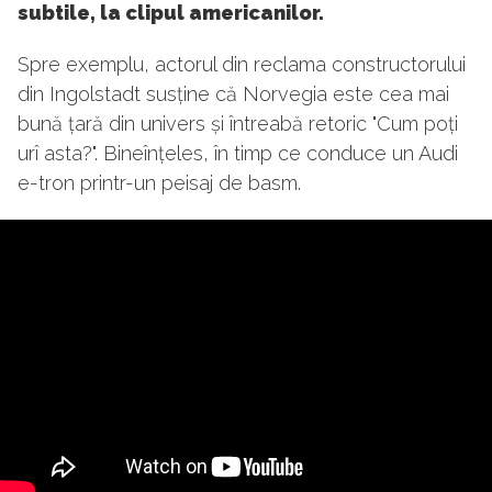
subtile, la clipul americanilor.
Spre exemplu, actorul din reclama constructorului
din Ingolstadt susține că Norvegia este cea mai
bună țară din univers și întreabă retoric "Cum poți
urî asta?". Bineînțeles, în timp ce conduce un Audi
e-tron printr-un peisaj de basm.