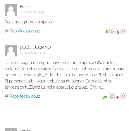
Edikkk
la
11.02.2021, 15:43
Reclame, glume, simpatice
Raportează abuz
8
5
LUCCI LUCIANO
la
11.02.2021, 23:56
Daca nu bagau un negru in reclama, nu le aproba CNA-ul lor ,
reclama. Si o chinezoaica...Cam asta e de fapt mesajul care trebuie
transmis....diversitate,,,BLM....bla-bla. La noi se zice PLM....tot aia e.
Si personajulalb , sigur, trebuie sa fie popnar. Cam asta ni se
servestepe tv.Zilnic! La noi a aparut Lg 2/2021. Cititi-o.....
Raportează abuz
31
4