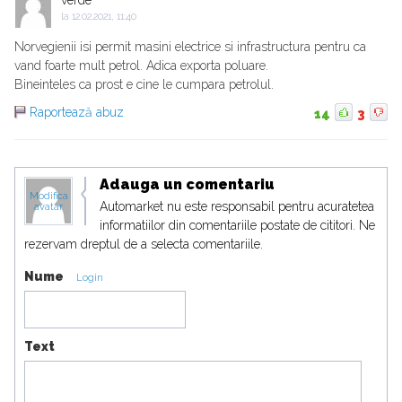
verde
la
12.02.2021, 11:40
Norvegienii isi permit masini electrice si infrastructura pentru ca
vand foarte mult petrol. Adica exporta poluare.
Bineinteles ca prost e cine le cumpara petrolul.
Raportează abuz
14
3
Adauga un comentariu
Modifica
Automarket nu este responsabil pentru acuratetea
avatar
informatiilor din comentariile postate de cititori. Ne
rezervam dreptul de a selecta comentariile.
Nume
Login
Text