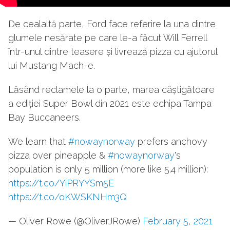
De cealaltă parte, Ford face referire la una dintre
glumele nesărate pe care le-a făcut Will Ferrell
într-unul dintre teasere și livrează pizza cu ajutorul
lui Mustang Mach-e.
Lăsând reclamele la o parte, marea câștigătoare
a ediției Super Bowl din 2021 este echipa Tampa
Bay Buccaneers.
We learn that
#nowaynorway
prefers anchovy
pizza over pineapple &
#nowaynorway
's
population is only 5 million (more like 5.4 million):
https://t.co/YiPRYYSm5E
https://t.co/oKWSKNHm3Q
— Oliver Rowe (@OliverJRowe)
February 5, 2021