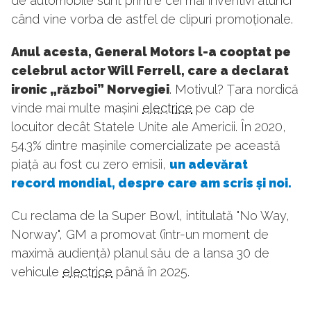
de automobile sunt printre cei mai inventivi atunci
când vine vorba de astfel de clipuri promoționale.
Anul acesta, General Motors l-a cooptat pe
celebrul actor Will Ferrell, care a declarat
ironic „război” Norvegiei
. Motivul? Țara nordică
vinde mai multe mașini
electrice
pe cap de
locuitor decât Statele Unite ale Americii. În 2020,
54.3% dintre mașinile comercializate pe această
piață au fost cu zero emisii,
un adevărat
record mondial, despre care am scris și noi.
Cu reclama de la Super Bowl, intitulată "No Way,
Norway", GM a promovat (într-un moment de
maximă audiență) planul său de a lansa 30 de
vehicule
electrice
până în 2025.