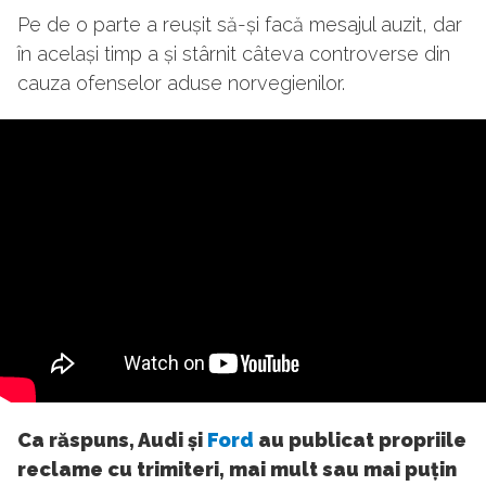
Pe de o parte a reușit să-și facă mesajul auzit, dar
în același timp a și stârnit câteva controverse din
cauza ofenselor aduse norvegienilor.
Ca răspuns, Audi și
Ford
au publicat propriile
reclame cu trimiteri, mai mult sau mai puțin