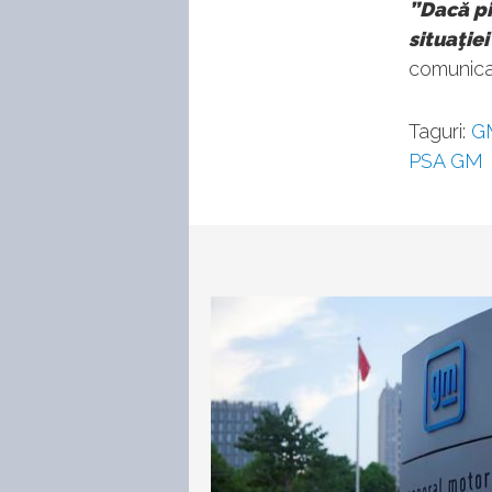
”Dacă pi
situaţie
comunicat
Taguri:
G
PSA GM