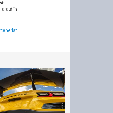
ea
e arată în
rteneriat