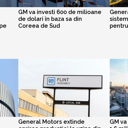
GM va investi 600 de milioane
Genera
de dolari în baza sa din
sistem
 pe
Coreea de Sud
pentru
General Motors extinde
GM va 