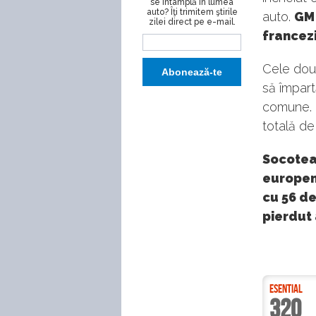
se întâmplă în lumea
auto? Îţi trimitem ştirile
auto.
GM 
zilei direct pe e-mail.
francezi
Cele dou
să împartă
comune. 
totală de
Socoteal
europen
cu 56 de
pierdut 
ESENTIAL
320