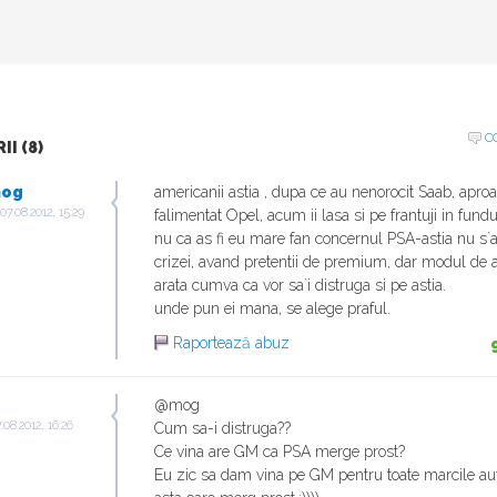
C
I (8)
og
americanii astia , dupa ce au nenorocit Saab, apro
07.08.2012, 15:29
falimentat Opel, acum ii lasa si pe frantuji in fundu
nu ca as fi eu mare fan concernul PSA-astia nu s`
crizei, avand pretentii de premium, dar modul de
arata cumva ca vor sa`i distruga si pe astia.
unde pun ei mana, se alege praful.
Raportează abuz
g
@mog
.08.2012, 16:26
Cum sa-i distruga??
Ce vina are GM ca PSA merge prost?
Eu zic sa dam vina pe GM pentru toate marcile au