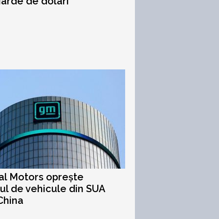
liarde de dolari
al Motors oprește
ul de vehicule din SUA
China