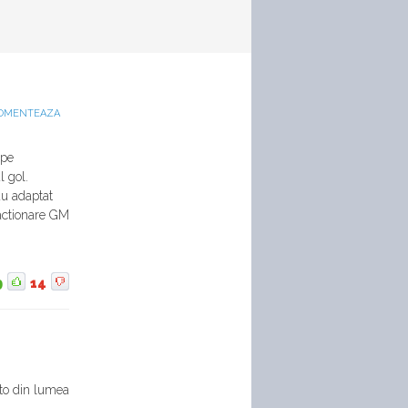
OMENTEAZA
ape
l gol.
au adaptat
 actionare GM
9
14
to din lumea