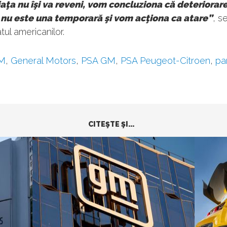
aţa nu îşi va reveni, vom concluziona că deteriorar
i nu este una temporară şi vom acţiona ca atare”
, s
ul americanilor.
M
,
General Motors
,
PSA GM
,
PSA Peugeot-Citroen
,
pa
CITEŞTE ŞI...