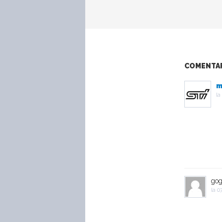
COMENTARI
m
la
go
la
07