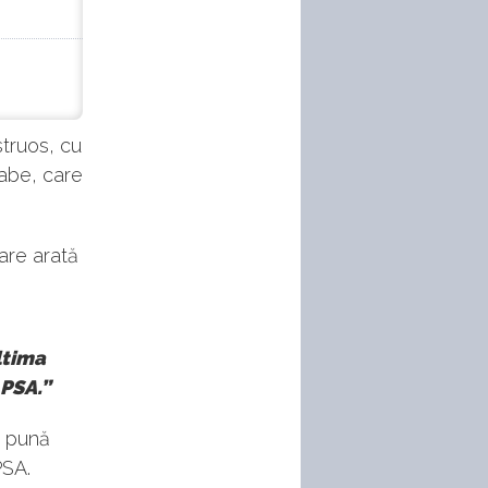
truos, cu
labe, care
are arată
ltima
 PSA.”
ă pună
PSA.