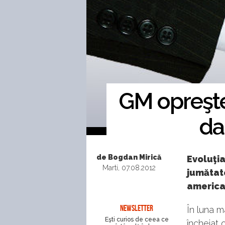
GM opreşte
da
de Bogdan Mirică
Evoluţia
Marti, 07.08.2012
jumătate
american
NEWSLETTER
În luna m
Eşti curios de ceea ce
încheiat 