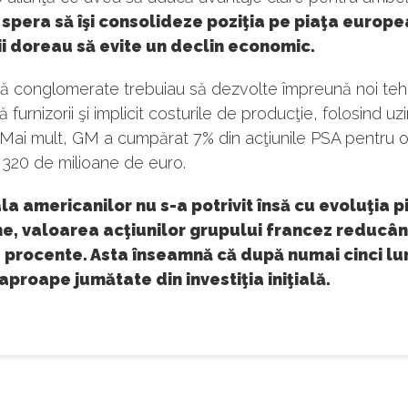
spera să îşi consolideze poziţia pe piaţa europea
i doreau să evite un declin economic.
ă conglomerate trebuiau să dezvolte împreună noi tehn
 furnizorii şi implicit costurile de producţie, folosind uz
Mai mult, GM a cumpărat 7% din acţiunile PSA pentru 
 320 de milioane de euro.
a americanilor nu s-a potrivit însă cu evoluţia p
e, valoarea acţiunilor grupului francez reducâ
 procente. Asta înseamnă că după numai cinci lun
aproape jumătate din investiţia iniţială.