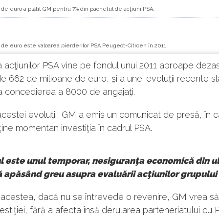
de euro a plătit GM pentru 7% din pachetul de acţiuni PSA.
 de euro este valoarea pierderilor PSA Peugeot-Citroen în 2011.
acţiunilor PSA vine pe fondul unui 2011 aproape dezas
de 662 de milioane de euro, şi a unei evoluţii recente s
la concedierea a 8000 de angajaţi.
acestei evoluţii, GM a emis un comunicat de presă, în c
sţine momentan investiţia în cadrul PSA.
l este unul temporar, nesiguranţa economică din u
 apăsând greu asupra evaluării acţiunilor grupului
 acestea, dacă nu se întrevede o revenire, GM vrea s
estiţiei, fără a afecta însă derularea parteneriatului cu 