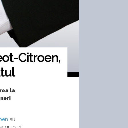
ot-Citroen,
tul
rea la
eneri
roen
au
e grupuri