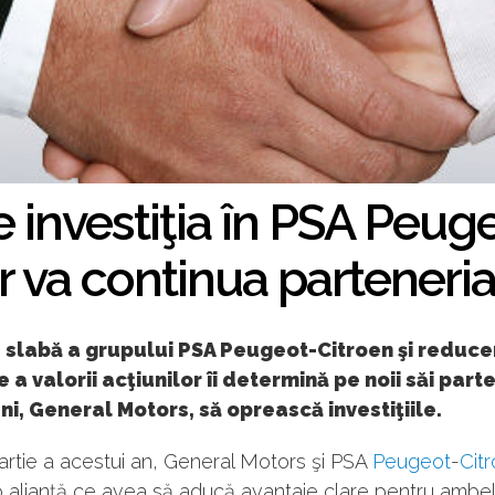
 investiţia în PSA Peuge
r va continua parteneria
 slabă a grupului PSA Peugeot-Citroen şi reduce
 a valorii acţiunilor îi determină pe noii săi part
i, General Motors, să oprească investiţiile.
artie a acestui an, General Motors şi PSA
Peugeot
-
Cit
o alianţă ce avea să aducă avantaje clare pentru ambel