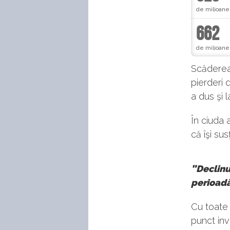
de milioane 
662
de milioane
Scăderea 
pierderi 
a dus şi 
În ciuda 
că îşi su
”Declinu
perioadă
Cu toate
punct inv