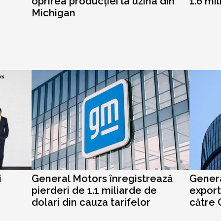
oprirea producției la uzina din
1.6 mi
Michigan
i
General Motors înregistrează
Gener
pierderi de 1.1 miliarde de
export
i
dolari din cauza tarifelor
către 