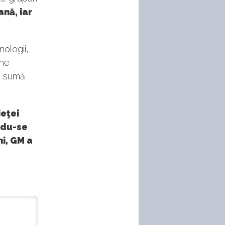
nă, iar
ologii,
ine
o sumă
ieţei
ndu-se
i, GM a