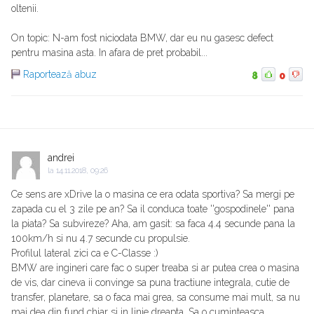
oltenii.
On topic: N-am fost niciodata BMW, dar eu nu gasesc defect
pentru masina asta. In afara de pret probabil...
Raportează abuz
8
0
andrei
la
14.11.2018, 09:26
Ce sens are xDrive la o masina ce era odata sportiva? Sa mergi pe
zapada cu el 3 zile pe an? Sa il conduca toate ''gospodinele'' pana
la piata? Sa subvireze? Aha, am gasit: sa faca 4.4 secunde pana la
100km/h si nu 4.7 secunde cu propulsie.
Profilul lateral zici ca e C-Classe :)
BMW are ingineri care fac o super treaba si ar putea crea o masina
de vis, dar cineva ii convinge sa puna tractiune integrala, cutie de
transfer, planetare, sa o faca mai grea, sa consume mai mult, sa nu
mai dea din fund chiar si in linie dreapta. Sa o cuminteasca.