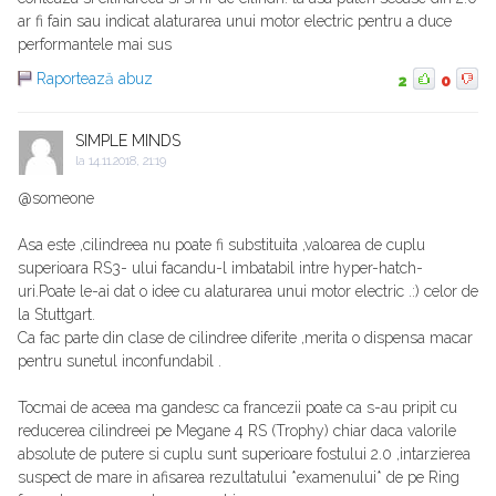
ar fi fain sau indicat alaturarea unui motor electric pentru a duce
performantele mai sus
Raportează abuz
2
0
SIMPLE MINDS
la
14.11.2018, 21:19
@someone
Asa este ,cilindreea nu poate fi substituita ,valoarea de cuplu
superioara RS3- ului facandu-l imbatabil intre hyper-hatch-
uri.Poate le-ai dat o idee cu alaturarea unui motor electric .:) celor de
la Stuttgart.
Ca fac parte din clase de cilindree diferite ,merita o dispensa macar
pentru sunetul inconfundabil .
Tocmai de aceea ma gandesc ca francezii poate ca s-au pripit cu
reducerea cilindreei pe Megane 4 RS (Trophy) chiar daca valorile
absolute de putere si cuplu sunt superioare fostului 2.0 ,intarzierea
suspect de mare in afisarea rezultatului *examenului* de pe Ring