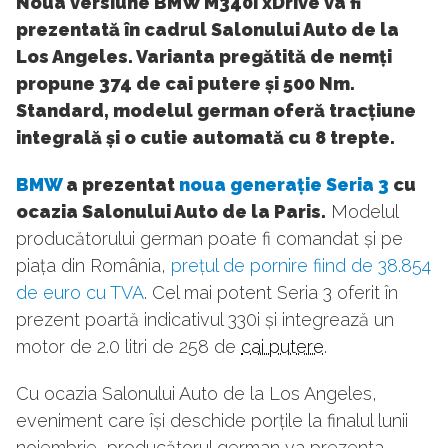
Noua versiune BMW M340i xDrive va fi
prezentată în cadrul Salonului Auto de la
Los Angeles. Varianta pregătită de nemți
propune 374 de cai putere și 500 Nm.
Standard, modelul german oferă tracțiune
integrală și o cutie automată cu 8 trepte.
BMW
a prezentat
noua generație Seria 3
cu
ocazia Salonului Auto de la Paris.
Modelul
producătorului german poate fi comandat și pe
piața din România,
prețul de pornire fiind de 38.854
de euro cu TVA
. Cel mai potent Seria 3 oferit în
prezent poartă indicativul 330i și integrează un
motor de 2.0 litri de 258 de
cai putere
.
Cu ocazia Salonului Auto de la Los Angeles,
eveniment care își deschide porțile la finalul lunii
noiembrie, producătorul german va prezenta