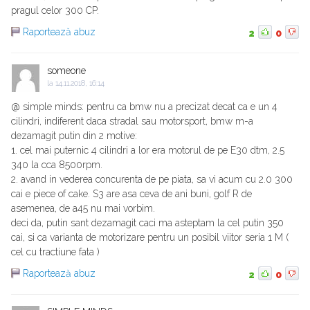
pragul celor 300 CP.
Raportează abuz
2
0
someone
la
14.11.2018, 16:14
@ simple minds: pentru ca bmw nu a precizat decat ca e un 4
cilindri, indiferent daca stradal sau motorsport, bmw m-a
dezamagit putin din 2 motive:
1. cel mai puternic 4 cilindri a lor era motorul de pe E30 dtm, 2.5
340 la cca 8500rpm.
2. avand in vederea concurenta de pe piata, sa vi acum cu 2.0 300
cai e piece of cake. S3 are asa ceva de ani buni, golf R de
asemenea, de a45 nu mai vorbim.
deci da, putin sant dezamagit caci ma asteptam la cel putin 350
cai, si ca varianta de motorizare pentru un posibil viitor seria 1 M (
cel cu tractiune fata )
Raportează abuz
2
0