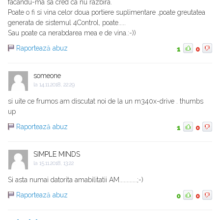
facandu-ma sa cred ca nu razbira.
Poate o fi si vina celor doua portiere suplimentare ,poate greutatea
generata de sistemul 4Control, poate.....
Sau poate ca nerabdarea mea e de vina.:-))
Raportează abuz
1
0
someone
la
14.11.2018, 22:29
si uite ce frumos am discutat noi de la un m340x-drive . thumbs
up
Raportează abuz
1
0
SIMPLE MINDS
la
15.11.2018, 13:22
Si asta numai datorita amabilitatii AM............;-)
Raportează abuz
0
0