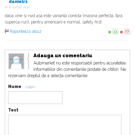
danielr1
la
16.11.2018, 10:12
daca vine si rwd asa este varianta corecta (masina perfecta, fara
superca-ruri), pentru americani e normal, safety first
Raportează abuz
0
0
Adauga un comentariu
Modifica
Automarket nu este responsabil pentru acuratetea
avatar
informatiilor din comentariile postate de cititori. Ne
rezervam dreptul de a selecta comentariile.
Nume
Login
Text