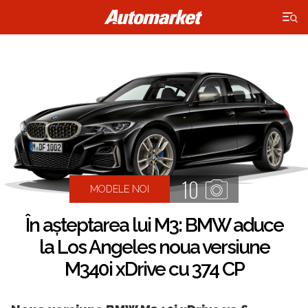
×
10
MODELE NOI
În așteptarea lui M3: BMW aduce
la Los Angeles noua versiune
M340i xDrive cu 374 CP