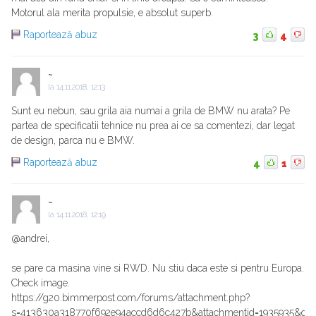
Motorul ala merita propulsie, e absolut superb.
Raportează abuz
3
4
~
la
14.11.2018, 12:13
Sunt eu nebun, sau grila aia numai a grila de BMW nu arata? Pe
partea de specificatii tehnice nu prea ai ce sa comentezi, dar legat
de design, parca nu e BMW.
Raportează abuz
4
1
~
la
14.11.2018, 12:19
@andrei,
se pare ca masina vine si RWD. Nu stiu daca este si pentru Europa.
Check image.
https://g20.bimmerpost.com/forums/attachment.php?
s=413630a318770f692e94accd6d6c427b&attachmentid=1935935&d=