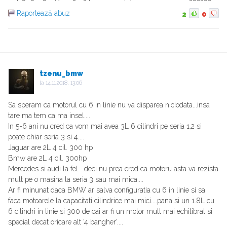
Raportează abuz
2
0
tzenu_bmw
la
14.11.2018, 13:06
Sa speram ca motorul cu 6 in linie nu va disparea niciodata...insa
tare ma tem ca ma insel....
In 5-6 ani nu cred ca vom mai avea 3L 6 cilindri pe seria 1,2 si
poate chiar seria 3 si 4....
Jaguar are 2L 4 cil. 300 hp
Bmw are 2L 4 cil. 300hp
Mercedes si audi la fel....deci nu prea cred ca motoru asta va rezista
mult pe o masina la seria 3 sau mai mica....
Ar fi minunat daca BMW ar salva configuratia cu 6 in linie si sa
faca motoarele la capacitati cilindrice mai mici....pana si un 1.8L cu
6 cilindri in linie si 300 de cai ar fi un motor mult mai echilibrat si
special decat oricare alt '4 bangher'....