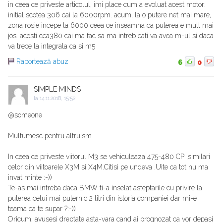
in ceea ce priveste articolul, imi place cum a evoluat acest motor:
initial scotea 306 cai la 6000rpm. acum, la o putere net mai mare,
zona rosie incepe la 6000 ceea ce inseamna ca puterea e mult mai
jos. acesti cca380 cai ma fac sa ma intreb cati va avea m-ul si daca
va trece la integrala ca si m5
Raportează abuz
6
0
SIMPLE MINDS
la
14.11.2018, 15:52
@someone
Multumesc pentru altruism.
In ceea ce priveste viitorul M3 se vehiculeaza 475-480 CP ,similari
celor din viitoarele X3M si X4M.Citisi pe undeva .Uite ca tot nu ma
invat minte :-))
Te-as mai intreba daca BMW ti-a inselat asteptarile cu privire la
puterea celui mai puternic 2 litri din istoria companiei dar mi-e
teama ca te supar ?:-))
Oricum, avusesi dreptate asta-vara cand ai prognozat ca vor depasi