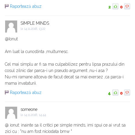
Raportează abuz
2
0
SIMPLE MINDS
la
14.11.2018, 13:22
@Ionut
Am luat la cunostinta ,multumesc.
Cel mai simplu ar fi sa ma culpabilizez pentru lipsa prazului din
cosul zilnic dar parca-i un pseudo argument ,nu-i asa ?
Nu-mi ramane altceva de facut decat sa mai exersez ,ca parca-i
mama invataturii.
Raportează abuz
4
0
someone
la
14.11.2018, 14:44
@ ionut: inainte sa il critici pe simple minds, imi spui ce ai vrut sa
zici cu : "nu am fost niciodata bmw "