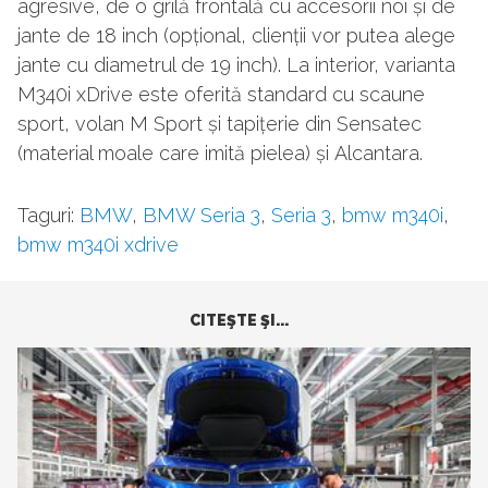
agresive, de o grilă frontală cu accesorii noi și de
jante de 18 inch (opțional, clienții vor putea alege
jante cu diametrul de 19 inch). La interior, varianta
M340i xDrive este oferită standard cu scaune
sport, volan M Sport și tapițerie din
Sensatec
(material moale care imită pielea) și
Alcantara.
Taguri:
BMW
,
BMW Seria 3
,
Seria 3
,
bmw m340i
,
bmw m340i xdrive
CITEŞTE ŞI...