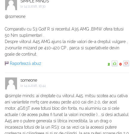
SIMPLE MINDS
la
14.11.2018, 18:30
@someone
Comparativ cu S3 Golf R si recentul A35 AMG ,BMW ofera totusi
50 Nm suplimentari .
Despre viitorul A45 AMG ajuns la niste valori de-a dreptul vulgare ,
zvonurile mizand pe 410-420 CP , parca si superlativele devin
goale de continut.
Raportează abuz
2
0
someone
la
14.11.2018, 19:44
@simple minds: ai dreptate cu viitorul A45. mitsu scotea acu cativa
ani variantele mrfq care aveau peste 400 cai din 2.0, dar acel
motor, 4G63T avea totusi bloc din fonta, nu aluminiu ca si cele
actuale ( de aceea putea fi tunat la valori incredile )....si desi actualul
A45 are o putere generala si litrica incredibila, la un drag o
incaseaza totusi de la un RS3: ca sa vezi ca la aceeasi putere
conteaza si cilindreea si si nr de cilindri. la asa puteri scoase din 2.0