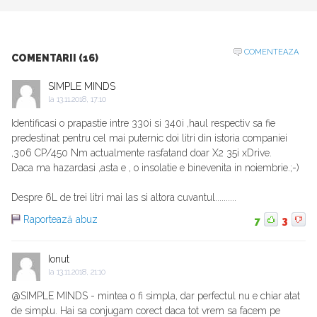
COMENTEAZA
COMENTARII (16)
SIMPLE MINDS
la
13.11.2018, 17:10
Identificasi o prapastie intre 330i si 340i ,haul respectiv sa fie
predestinat pentru cel mai puternic doi litri din istoria companiei
,306 CP/450 Nm actualmente rasfatand doar X2 35i xDrive.
Daca ma hazardasi ,asta e , o insolatie e binevenita in noiembrie.;-)
Despre 6L de trei litri mai las si altora cuvantul..........
Raportează abuz
7
3
Ionut
la
13.11.2018, 21:10
@SIMPLE MINDS - mintea o fi simpla, dar perfectul nu e chiar atat
de simplu. Hai sa conjugam corect daca tot vrem sa facem pe