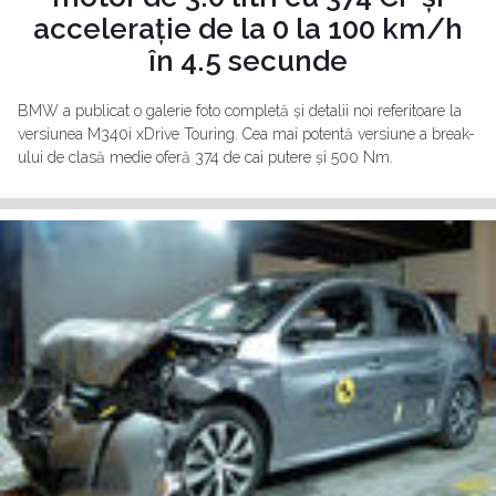
accelerație de la 0 la 100 km/h
în 4.5 secunde
BMW a publicat o galerie foto completă și detalii noi referitoare la
versiunea M340i xDrive Touring. Cea mai potentă versiune a break-
ului de clasă medie oferă 374 de cai putere și 500 Nm.