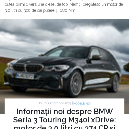
putea primi o versiune diesel de top. Nemții pregătesc un motor de
3.0 litri cu 326 de cai putere și 680 Nm.
Joi, 24 Octombrie 2019 |
MODELE NOI
Informații noi despre BMW
Seria 3 Touring M340i xDrive:
motor de 3.0 litri cu 374 CP și