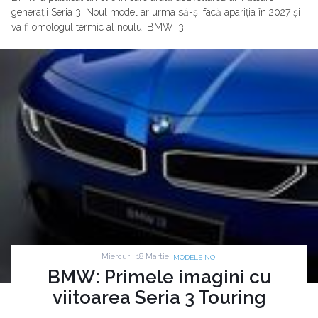
generații Seria 3. Noul model ar urma să-și facă apariția în 2027 și
va fi omologul termic al noului BMW i3.
Miercuri, 18 Martie |
MODELE NOI
BMW: Primele imagini cu
viitoarea Seria 3 Touring