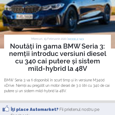
Miercuri, 19 Februarie 2020 |
MODELE NOI
Noutăți în gama BMW Seria 3:
nemții introduc versiuni diesel
cu 340 cai putere și sistem
mild-hybrid la 48V
BMW Seria 3 va fi disponibil în scurt timp și în versiune M340d
xDrive. Nemții au pregătit un motor diesel de 3.0 litri cu 340 de cai
putere și un sistem mild-hybrid la 48V.
Îţi place Automarket?
Fii prietenul nostru pe