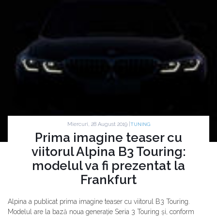
Miercuri, 28 August 2019 |
TUNING
Prima imagine teaser cu
viitorul Alpina B3 Touring:
modelul va fi prezentat la
Frankfurt
Alpina a publicat prima imagine teaser cu viitorul B3 Touring.
Modelul are la bază noua generație Seria 3 Touring și, conform