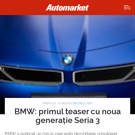
×
Miercuri, 01 Aprilie |
MODELE NOI
BMW: primul teaser cu noua
generație Seria 3
BMW a publicat un clip în care arată dezvoltarea următoarei