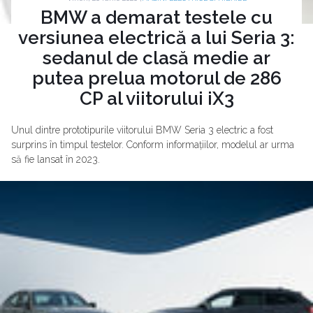
BMW a demarat testele cu
versiunea electrică a lui Seria 3:
sedanul de clasă medie ar
putea prelua motorul de 286
CP al viitorului iX3
Unul dintre prototipurile viitorului BMW Seria 3 electric a fost
surprins în timpul testelor. Conform informațiilor, modelul ar urma
să fie lansat în 2023.