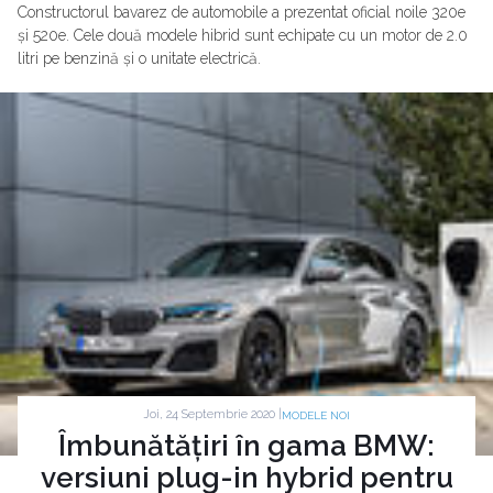
Constructorul bavarez de automobile a prezentat oficial noile 320e
și 520e. Cele două modele hibrid sunt echipate cu un motor de 2.0
litri pe benzină și o unitate electrică.
Joi, 24 Septembrie 2020 |
MODELE NOI
Îmbunătățiri în gama BMW:
versiuni plug-in hybrid pentru