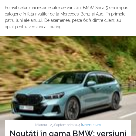
Potrivit celor mai recente cifre de vânzări, BMW Seria 5 s-a impus
categoric în fața rivalilor de la Mercedes-Benz și Audi, în primele
patru luni ale anului. De asemenea, peste 60% dintre clienți au
optat pentru versiunea Touring.
Miercuri, 25 Septembrie 2024 |
MODELE NOI
Noutăți în gama BMW: versiuni