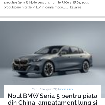
executive Seria 5. Noile versiuni, numite 530e și 550e, aduc
propulsoare hibride PHEV în gama modelului bavarez.
Marti, 08 August 2023 |
MODELE NOI
Noul BMW Seria 5 pentru piața
din China: ampatament lung și