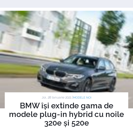
Joi, 28 Ianuarie 2021 |
MODELE NOI
BMW își extinde gama de
modele plug-in hybrid cu noile
320e și 520e