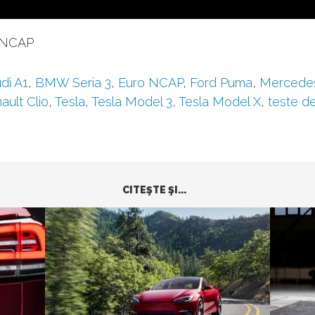
o NCAP
di A1
,
BMW Seria 3
,
Euro NCAP
,
Ford Puma
,
Mercede
ault Clio
,
Tesla
,
Tesla Model 3
,
Tesla Model X
,
teste d
CITEŞTE ŞI...