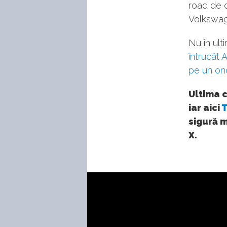
road de d
Volkswag
Nu în ult
întrucât 
pe un ono
Ultima 
iar aici
T
sigură m
X.