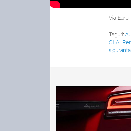
Via Eur
Taguri:
Au
CLA
,
Ren
siguranta