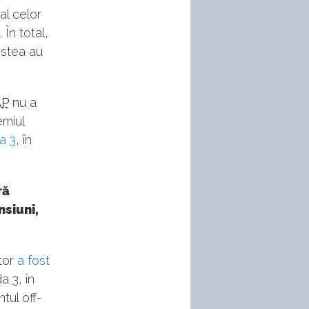
al celor
În total,
estea au
AP
nu a
emiul
a 3
, în
ră
siuni,
ător
a fost
a 3, în
tul off-