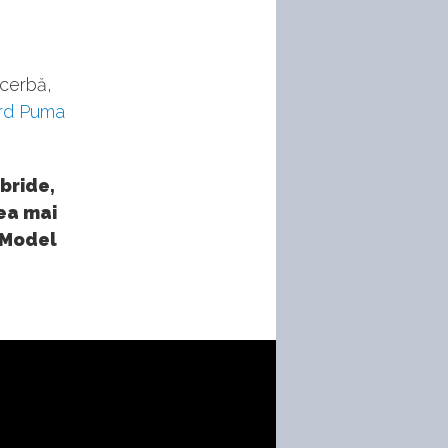
acerbă,
rd Puma
ibride,
cea mai
e Model