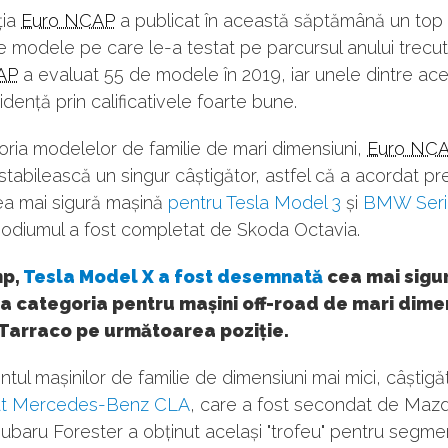
ția
Euro NCAP
a publicat în această săptămână un top 
e modele pe care le-a testat pe parcursul anului trecut. 
AP
a evaluat 55 de modele în 2019, iar unele dintre ac
vidență prin calificativele foarte bune.
ria modelelor de familie de mari dimensiuni,
Euro NC
 stabilească un singur câștigător, astfel că a acordat pr
ea mai sigură mașină
pentru Tesla Model 3
și
BMW Seri
podiumul a fost completat de Skoda Octavia.
mp,
Tesla Model X a fost desemnată
cea mai sigu
a categoria pentru mașini off-road de mari dimen
 Tarraco pe următoarea poziție.
tul mașinilor de familie de dimensiuni mai mici, câștig
t Mercedes-Benz CLA
, care a fost secondat de Mazd
ubaru Forester a obținut același "trofeu" pentru segmen