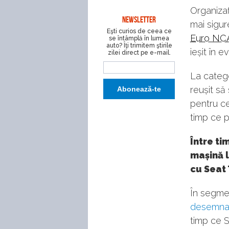
Organiza
NEWSLETTER
mai sigur
Eşti curios de ceea ce
Euro NC
se întâmplă în lumea
auto? Îţi trimitem ştirile
ieșit în e
zilei direct pe e-mail.
La catego
reușit să
pentru c
timp ce 
Între ti
mașin
ă
l
cu Seat
În segmen
desemna
timp ce S