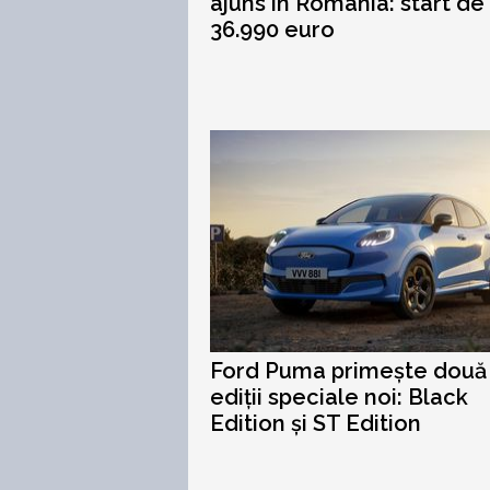
ajuns în România: start de 
36.990 euro
Ford Puma primește două
ediții speciale noi: Black
Edition și ST Edition