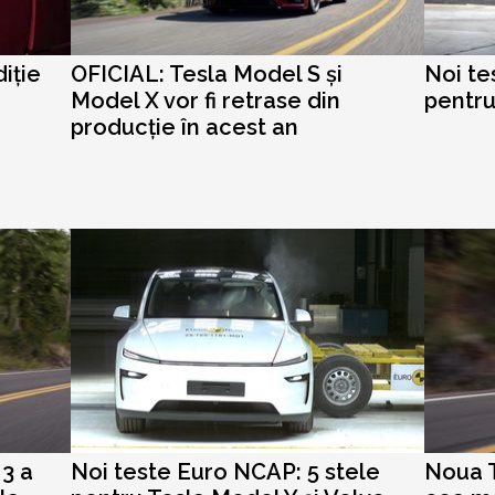
iție
OFICIAL: Tesla Model S și
Noi te
Model X vor fi retrase din
pentru
producție în acest an
 3 a
Noi teste Euro NCAP: 5 stele
Noua T