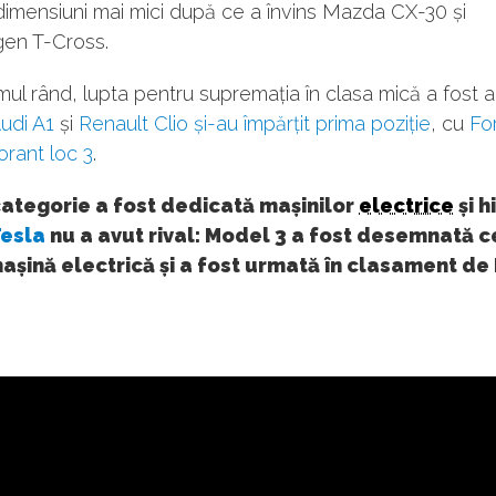
imensiuni mai mici după ce a învins Mazda CX-30 și
en T-Cross.
imul rând, lupta pentru supremația în clasa mică a fost 
Audi A1
și
Renault Clio și-au împărțit prima poziție
, cu
Fo
rant loc 3
.
categorie a fost dedicată mașinilor
electrice
și h
esla
nu a avut rival: Model 3 a fost desemnată 
așină electrică și a fost urmată în clasament d