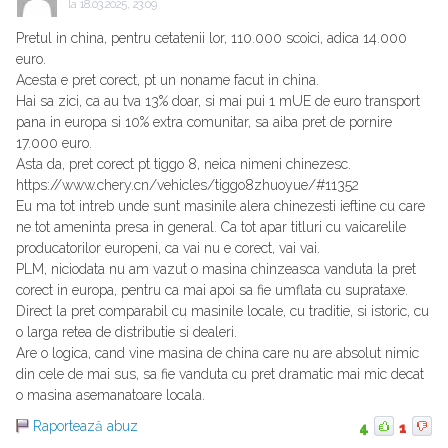
la
18.03.2025, 23:09
Pretul in china, pentru cetatenii lor, 110.000 scoici, adica 14.000
euro.
Acesta e pret corect, pt un noname facut in china.
Hai sa zici, ca au tva 13% doar, si mai pui 1 mUE de euro transport
pana in europa si 10% extra comunitar, sa aiba pret de pornire
17.000 euro.
Asta da, pret corect pt tiggo 8, neica nimeni chinezesc.
https://www.chery.cn/vehicles/tiggo8zhuoyue/#11352
Eu ma tot intreb unde sunt masinile alera chinezesti ieftine cu care
ne tot ameninta presa in general. Ca tot apar titluri cu vaicarelile
producatorilor europeni, ca vai nu e corect, vai vai.
PLM, niciodata nu am vazut o masina chinzeasca vanduta la pret
corect in europa, pentru ca mai apoi sa fie umflata cu suprataxe.
Direct la pret comparabil cu masinile locale, cu traditie, si istoric, cu
o larga retea de distributie si dealeri.
Are o logica, cand vine masina de china care nu are absolut nimic
din cele de mai sus, sa fie vanduta cu pret dramatic mai mic decat
o masina asemanatoare locala.
Raportează abuz
4
1