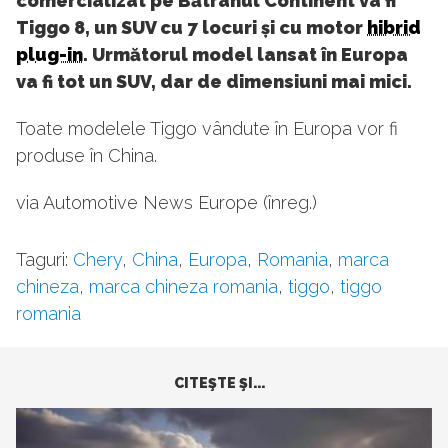
comercializat pe Bătrânul Continent va fi
Tiggo 8, un SUV cu 7 locuri și cu motor
hibrid
plug-in
. Următorul model lansat în Europa
va fi tot un SUV, dar de dimensiuni mai mici.
Toate modelele Tiggo vândute în Europa vor fi
produse în China.
via Automotive News Europe (înreg.)
Taguri:
Chery
,
China
,
Europa
,
Romania
,
marca
chineza
,
marca chineza romania
,
tiggo
,
tiggo
romania
CITEŞTE ŞI...