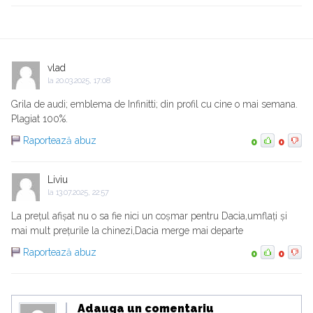
vlad
la
20.03.2025, 17:08
Grila de audi; emblema de Infinitti; din profil cu cine o mai semana.
Plagiat 100%.
Raportează abuz
0
0
Liviu
la
13.07.2025, 22:57
La prețul afișat nu o sa fie nici un coșmar pentru Dacia,umflați și
mai mult prețurile la chinezi,Dacia merge mai departe
Raportează abuz
0
0
Adauga un comentariu