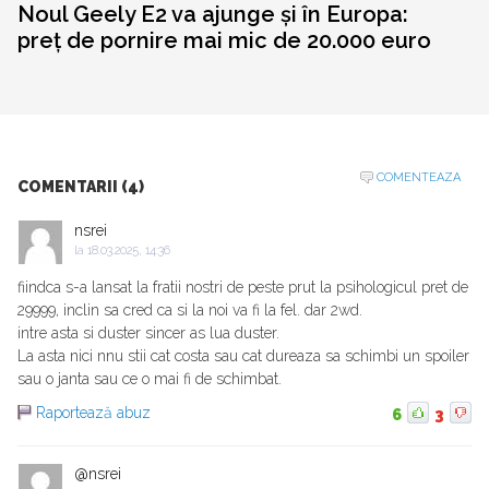
Noul Geely E2 va ajunge și în Europa:
preț de pornire mai mic de 20.000 euro
COMENTEAZA
COMENTARII (4)
nsrei
la
18.03.2025, 14:36
fiindca s-a lansat la fratii nostri de peste prut la psihologicul pret de
29999, inclin sa cred ca si la noi va fi la fel. dar 2wd.
intre asta si duster sincer as lua duster.
La asta nici nnu stii cat costa sau cat dureaza sa schimbi un spoiler
sau o janta sau ce o mai fi de schimbat.
Raportează abuz
6
3
@nsrei