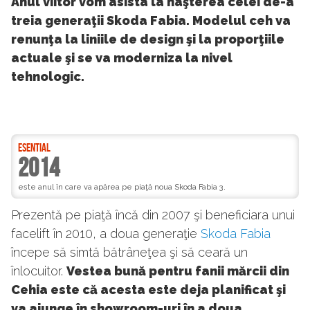
Anul viitor vom asista la naşterea celei de-a
treia generaţii Skoda Fabia. Modelul ceh va
renunţa la liniile de design şi la proporţiile
actuale şi se va moderniza la nivel
tehnologic.
ESENTIAL
2014
este anul în care va apărea pe piaţă noua Skoda Fabia 3.
Prezentă pe piaţă încă din 2007 şi beneficiara unui
facelift în 2010, a doua generaţie
Skoda Fabia
începe să simtă bătrâneţea şi să ceară un
înlocuitor.
Vestea bună pentru fanii mărcii din
Cehia este că acesta este deja planificat şi
va ajunge în showroom-uri în a doua