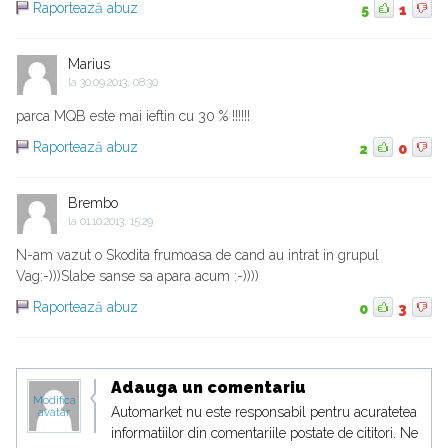
Raportează abuz
5
1
Marius
la
30.09.2013, 08:30
parca MQB este mai ieftin cu 30 % !!!!!!
Raportează abuz
2
0
Brembo
la
01.10.2013, 15:29
N-am vazut o Skodita frumoasa de cand au intrat in grupul
Vag:-)))Slabe sanse sa apara acum :-))))
Raportează abuz
0
3
Adauga un comentariu
Modifica
Automarket nu este responsabil pentru acuratetea
avatar
informatiilor din comentariile postate de cititori. Ne