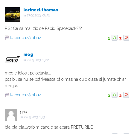
lorinczi.thomas
la
27.09.2013, 08:32
P.S.: Ce sa mai zic de Rapid Spaceback???
Raportează abuz
1
3
mog
la
27.09.2013, 15:12
mbq e folosit pe octavia...
posibil sa nu se potriveasca pt o masina cu o clasa si jumate chiar
mai jos.
Raportează abuz
2
2
geo
la
27.09.2013, 15:38
bla bla bla...vorbim cand o sa apara PRETURILE