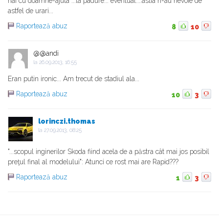
hai cu doamne-ajuta ...la padure... eventual....astia n-au nevoie de
astfel de urari...
Raportează abuz
8
10
@@andi
la
26.09.2013, 16:55
Eran putin ironic... Am trecut de stadiul ala...
Raportează abuz
10
3
lorinczi.thomas
la
27.09.2013, 08:25
"...scopul inginerilor Skoda fiind acela de a păstra cât mai jos posibil
preţul final al modelului": Atunci ce rost mai are Rapid???
Raportează abuz
1
3