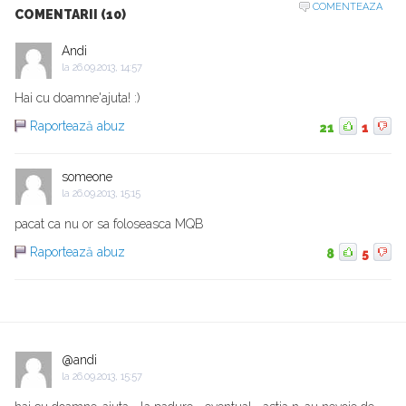
COMENTEAZA
COMENTARII (10)
Andi
la
26.09.2013, 14:57
Hai cu doamne'ajuta! :)
Raportează abuz
21
1
someone
la
26.09.2013, 15:15
pacat ca nu or sa foloseasca MQB
Raportează abuz
8
5
@andi
la
26.09.2013, 15:57