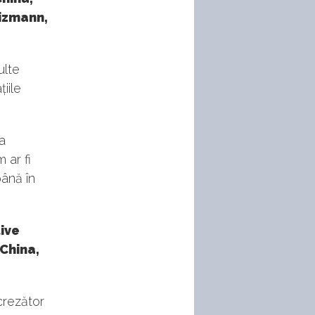
eizmann,
ulte
iile
ea
 ar fi
ână în
tive
 China,
crezător