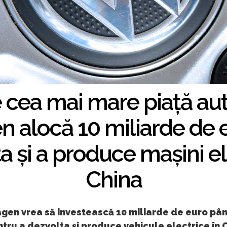
pe cea mai mare piață au
 alocă 10 miliarde de 
a și a produce mașini el
China
gen vrea să investească 10 miliarde de euro pân
tru a dezvolta și produce vehicule electrice în 