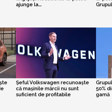
ajunge la...
Grupu
ște
Șeful Volkswagen recunoaște
Grupul
de
că mașinile mărcii nu sunt
50% di
suficient de profitabile
gamă