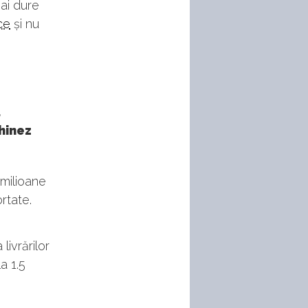
mai dure
ce
și nu
ă
chinez
milioane
rtate.
livrărilor
a 1.5