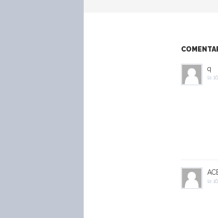
COMENTARI
q
la
16
ACE
la
16