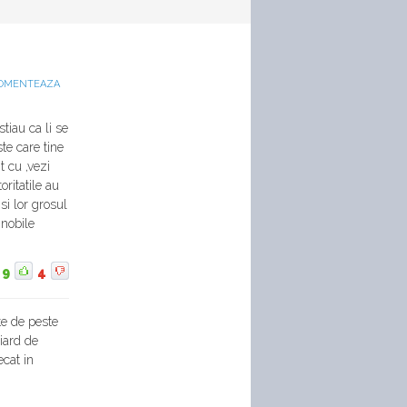
OMENTEAZA
tiau ca li se
te care tine
t cu ,vezi
oritatile au
si lor grosul
i nobile
9
4
te de peste
liard de
ecat in