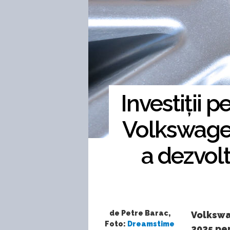
Investiții 
Volkswagen
a dezvolt
de Petre Barac,
Volkswa
Foto:
Dreamstime
2025 pen