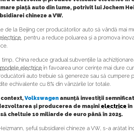
mare piață auto din lume, potrivit lui Jochem H
bsidiarei chineze a VW.
ile de la Beijing cer producătorilor auto să vândă mai m
electrice
, pentru a reduce poluarea și a promova inovaț
ce.
i timp, China reduce gradual subvențiile la achiziționar
modele electrice
în favoarea unor cerințe mai dure cum
roducătorii auto trebuie să genereze sau să cumpere p
ite echivalente cu 8% din vânzările lor totale.
 context,
Volkswagen
anunță investiții semnifica
dezvoltarea și producerea de mașini
electrice
în
ă cheltuie 10 miliarde de euro până în 2025.
izmann, șeful subsidiarei chineze a VW, s-a arătat în