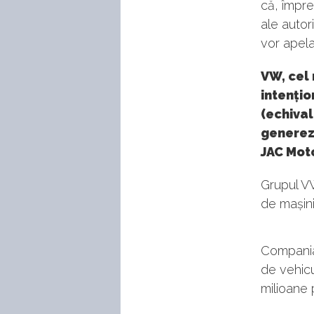
că, împre
ale autor
vor apela
VW, cel 
intenți
(echival
genereze
JAC Mot
Grupul VW
de mașini
Compania 
de vehic
milioane 