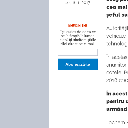
Joi, 16.11.2017
cea mai 
șeful su
NEWSLETTER
Autorităț
Eşti curios de ceea ce
vehicule
se întâmplă în lumea
auto? Îţi trimitem ştirile
tehnologi
zilei direct pe e-mail.
În acelaș
anumitor
cotele. P
2018 cred
În acest
pentru 
urmând s
Jochem He