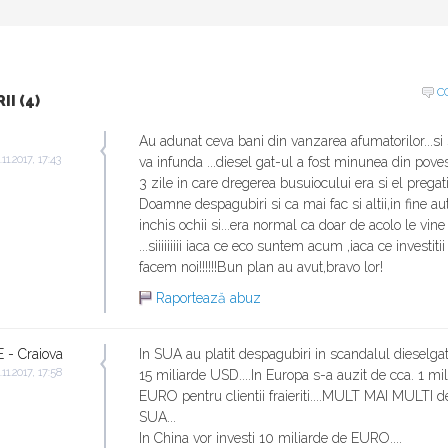
C
I (4)
Au adunat ceva bani din vanzarea afumatorilor...si s
.11.2017, 17:43
va infunda ...diesel gat-ul a fost minunea din poves
3 zile in care dregerea busuiocului era si el pregati
Doamne despagubiri si ca mai fac si altii,in fine aut
inchis ochii si...era normal ca doar de acolo le vine 
...siiiiiiiii iaca ce eco suntem acum ,iaca ce investiti
facem noi!!!!!!Bun plan au avut,bravo lor!
Raportează abuz
 - Craiova
In SUA au platit despagubiri in scandalul dieselga
.11.2017, 17:58
15 miliarde USD....In Europa s-a auzit de cca. 1 mi
EURO pentru clientii fraieriti....MULT MAI MULTI d
SUA...
In China vor investi 10 miliarde de EURO....