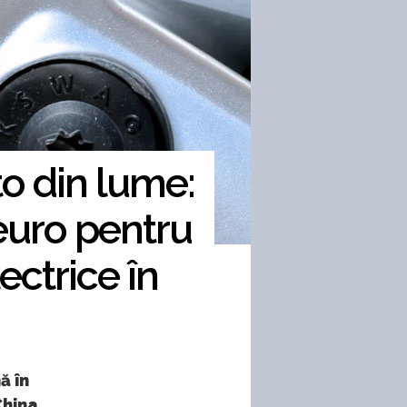
to din lume:
euro pentru
ectrice în
ă în
China,