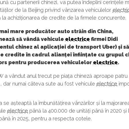
ună cu partenerii chinezi, va putea îndeplini cerințele 
ităților de la Beijing privind vânzarea vehiculelor
electri
 la achiziționarea de credite de la firmele concurente.
mai mare producător auto străin din China,
onează să vândă vehicule
electrice
firmei Didi
entul chinez al aplicației de transport Uber) și s
 credite în cadrul alianței înființate cu grupul 
ors pentru producerea vehiculelor
electrice
.
 a vândut anul trecut pe piața chineză aproape patru 
, dar numai câteva sute au fost vehicule
electrice
impo
se așteaptă la îmbunătățirea vânzărilor și la majorarea 
ule
electrice
până la 400.000 de unități până în 2020 și l
până în 2025, pentru a respecta cotele.