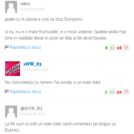
vianu
la
21.11.2013, 13:36
poate cu A classe a vrut sa zica Scorpionu'
si nu, nu e o mare frumusete...e o mica uratenie. Spatele arata mai
bine in realitate decat in poze iar fata la fel de'an'boulea.
Raportează abuz
8
16
slVW_83
la
21.11.2013, 15:46
Nu concureaza cu nimeni. Nu exista, e un esec total.
Raportează abuz
7
20
@slVW_83
la
21.11.2013, 16:23
La fel cum tu esti un esec total cand comentezi pe blogul lui
Buhnici.