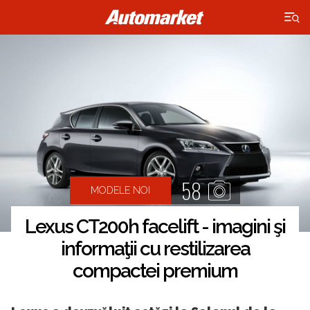
×
58
MODELE NOI
Lexus CT200h facelift - imagini şi
informaţii cu restilizarea
compactei premium