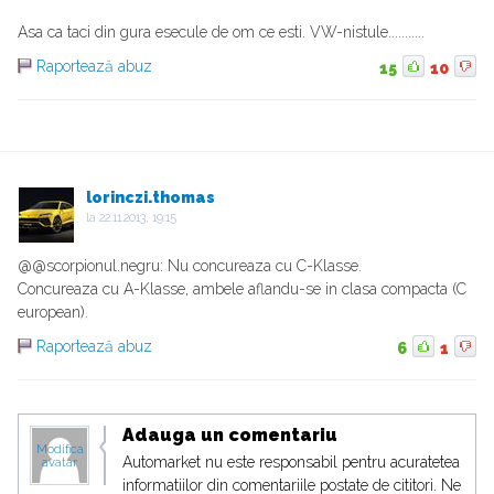
Asa ca taci din gura esecule de om ce esti. VW-nistule...........
Raportează abuz
15
10
lorinczi.thomas
la
22.11.2013, 19:15
@@scorpionul.negru: Nu concureaza cu C-Klasse.
Concureaza cu A-Klasse, ambele aflandu-se in clasa compacta (C
european).
Raportează abuz
6
1
Adauga un comentariu
Modifica
Automarket nu este responsabil pentru acuratetea
avatar
informatiilor din comentariile postate de cititori. Ne