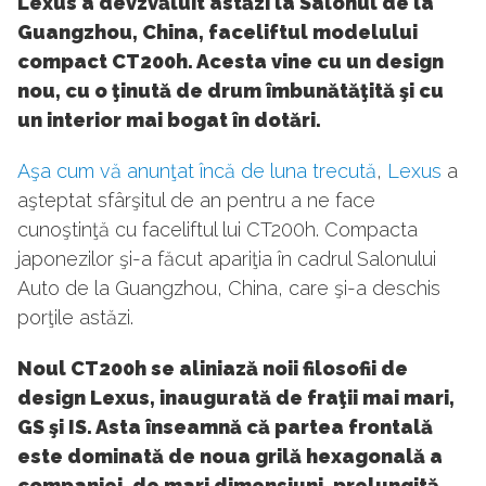
Lexus a devzvăluit astăzi la Salonul de la
Guangzhou, China, faceliftul modelului
compact CT200h. Acesta vine cu un design
nou, cu o ţinută de drum îmbunătăţită şi cu
un interior mai bogat în dotări.
Aşa cum vă anunţat încă de luna trecută
,
Lexus
a
aşteptat sfârşitul de an pentru a ne face
cunoştinţă cu faceliftul lui CT200h. Compacta
japonezilor şi-a făcut apariţia în cadrul Salonului
Auto de la Guangzhou, China, care şi-a deschis
porţile astăzi.
Noul CT200h se aliniază noii filosofii de
design Lexus, inaugurată de fraţii mai mari,
GS şi IS. Asta înseamnă că partea frontală
este dominată de noua grilă hexagonală a
companiei, de mari dimensiuni, prelungită