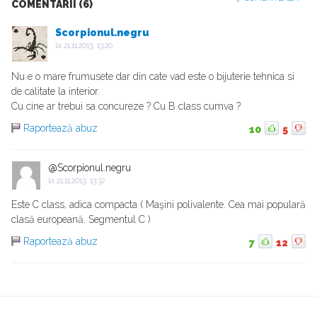
COMENTARII (6)
Scorpionul.negru
la
21.11.2013, 13:20
Nu e o mare frumusete dar din cate vad este o bijuterie tehnica si
de calitate la interior.
Cu cine ar trebui sa concureze ? Cu B class cumva ?
Raportează abuz
10
5
@Scorpionul.negru
la
21.11.2013, 13:32
Este C class, adica compacta ( Maşini polivalente. Cea mai populară
clasă europeană. Segmentul C )
Raportează abuz
7
12