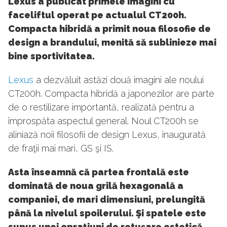
Lexus a publicat primele imagini cu
faceliftul operat pe actualul CT200h.
Compacta hibridă a primit noua filosofie de
design a brandului, menită să sublinieze mai
bine sportivitatea.
Lexus
a dezvăluit astăzi două imagini ale noului
CT200h. Compacta hibridă a japonezilor are parte
de o restilizare importantă, realizată pentru a
împrospăta aspectul general. Noul CT200h se
aliniază noii filosofii de design Lexus, inaugurată
de fraţii mai mari, GS şi IS.
Asta înseamnă că partea frontală este
dominată de noua grilă hexagonală a
companiei, de mari dimensiuni, prelungită
până la nivelul spoilerului. Şi spatele este
supus unei opraţiuni de retuşare estetică,