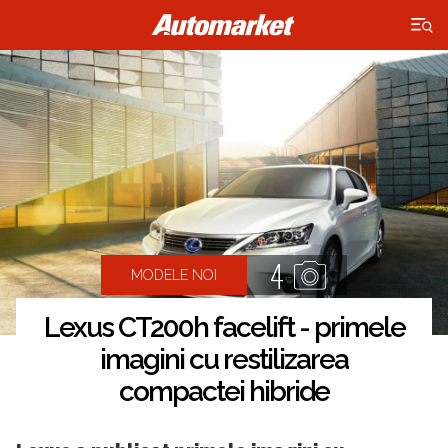
×
4
MODELE NOI
Lexus CT200h facelift - primele
imagini cu restilizarea
compactei hibride