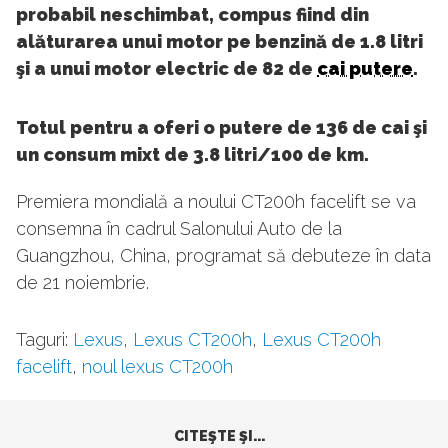
probabil neschimbat, compus fiind din
alăturarea unui motor pe benzină de 1.8 litri
şi a unui motor electric de 82 de
cai putere
.
Totul pentru a oferi o putere de 136 de cai şi
un consum mixt de 3.8 litri/100 de km.
Premiera mondială a noului CT200h facelift se va
consemna în cadrul Salonului Auto de la
Guangzhou, China, programat să debuteze în data
de 21 noiembrie.
Taguri:
Lexus
,
Lexus CT200h
,
Lexus CT200h
facelift
,
noul lexus CT200h
CITEŞTE ŞI...