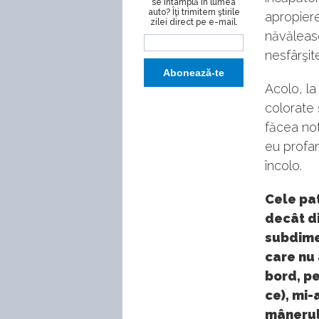
se întâmplă în lumea
auto? Îţi trimitem ştirile
apropiere
zilei direct pe e-mail.
năvăleasc
nesfârşit
Acolo, la
colorate
făcea not
eu profan
încolo.
Cele pat
decât di
subdimen
care nu 
bord, pe
ce), mi-
mânerul