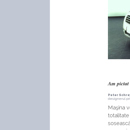
Am pictat 
Peter Schre
designerul pr
Maşina v
totalitat
sosească 