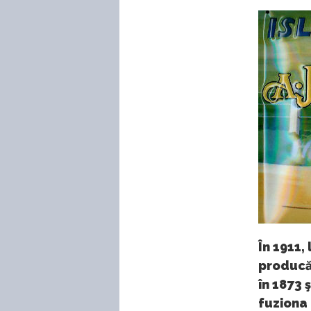
În 1911,
producă
în 1873 
fuziona 