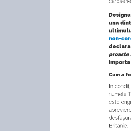
caroseri
Designul
una dint
ultimulu
non-cor
declara
proaste 
importan
Cum a fo
În condiţ
numele TT
este orig
abreviere
desfăşura
Britanie.