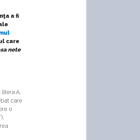
ţa a fi
ale
mul
ul care
asa note
litera A,
ebat care
pre o
),
area