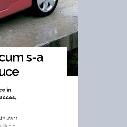
 cum s-a
duce
ce în
ucces,
staurant
ltă din