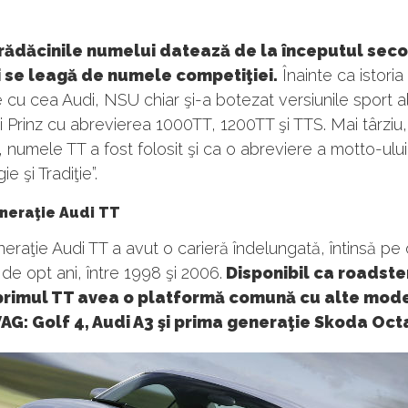
rădăcinile numelui datează de la începutul seco
i se leagă de numele competiţiei.
Înainte ca istoria
cu cea Audi, NSU chiar şi-a botezat versiunile sport a
 Prinz cu abrevierea 1000TT, 1200TT şi TTS. Mai târziu,
numele TT a fost folosit şi ca o abreviere a motto-ului
e şi Tradiţie”.
neraţie Audi TT
eraţie Audi TT a avut o carieră îndelungată, întinsă pe 
de opt ani, între 1998 şi 2006.
Disponibil ca roadster
primul TT avea o platformă comună cu alte mode
AG: Golf 4, Audi A3 şi prima generaţie Skoda Oct