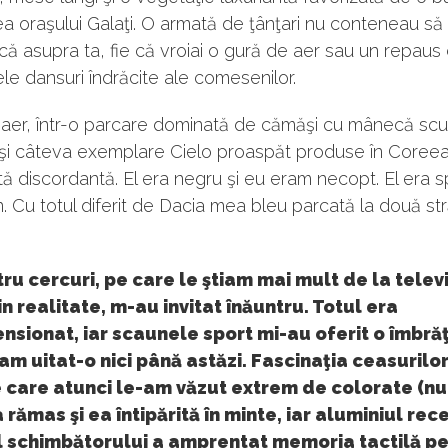
a oraşului Galaţi. O armată de ţânţari nu conteneau să
ă asupra ta, fie că vroiai o gură de aer sau un repaus 
ele dansuri îndrăcite ale comesenilor.
 aer, într-o parcare dominată de cămăşi cu mânecă scur
 şi câteva exemplare Cielo proaspăt produse în Coreea
ă discordantă. El era negru şi eu eram necopt. El era sp
. Cu totul diferit de Dacia mea bleu parcată la două str
ru cercuri, pe care le ştiam mai mult de la telev
n realitate, m-au invitat înăuntru. Totul era
sionat, iar scaunele sport mi-au oferit o îmbră
am uitat-o nici până astăzi. Fascinaţia ceasurilo
 care atunci le-am văzut extrem de colorate (nu
a rămas şi ea întipărită în minte, iar aluminiul rec
 schimbătorului a amprentat memoria tactilă p