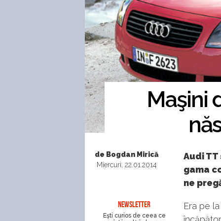
Maşini 
năs
de Bogdan Mirică
Audi TT 
Miercuri, 22.01.2014
gama co
ne pregă
NEWSLETTER
Era pe la
Eşti curios de ceea ce
încăpător