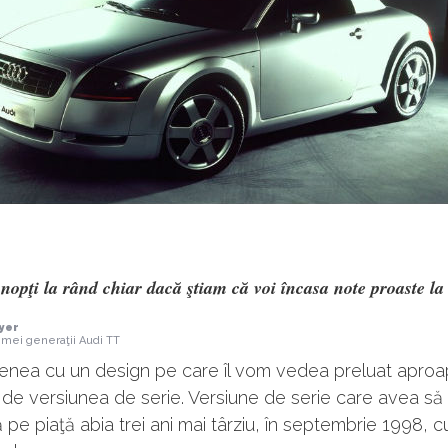
nopţi la rând chiar dacă ştiam că voi încasa note proaste la
yer
imei generaţii Audi TT
enea cu un design pe care îl vom vedea preluat aproa
e de versiunea de serie. Versiune de serie care avea să
pe piaţă abia trei ani mai târziu, în septembrie 1998, c