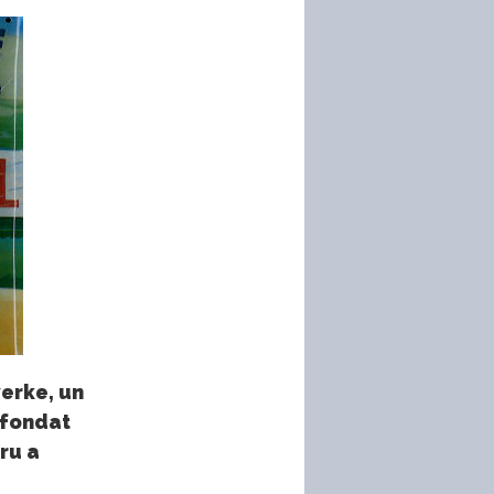
werke, un
 fondat
ru a