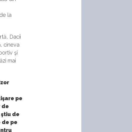
de la
tă, Dacii
, cineva
ortiv şi
ăzi mai
izor
ţişare pe
r de
 ştiu de
e de pe
entru