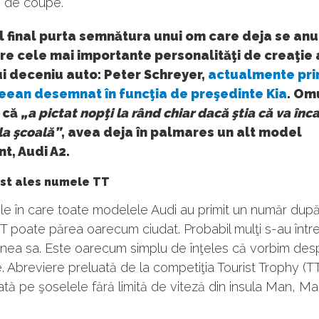
e de coupe.
 final purta semnătura unui om care deja se anun
re cele mai importante personalităţi de creaţie 
i deceniu auto: Peter Schreyer,
actualmente pri
eean desemnat în funcţia de preşedinte Kia
. Om
 că
„a pictat nopţi la rând chiar dacă ştia că va înc
la şcoală”
, avea deja în palmares un alt model
t, Audi A2.
st ales numele TT
iile în care toate modelele Audi au primit un număr după 
 poate părea oarecum ciudat. Probabil mulţi s-au într
inea sa. Este oarecum simplu de înţeles că vorbim des
. Abreviere preluată de la competiţia Tourist Trophy (TT
tă pe şoselele fără limită de viteză din insula Man, M