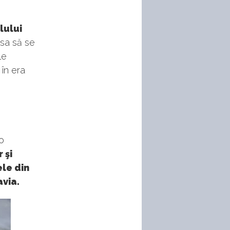
lului
 sa să se
le
 în era
o
 şi
le din
avia.