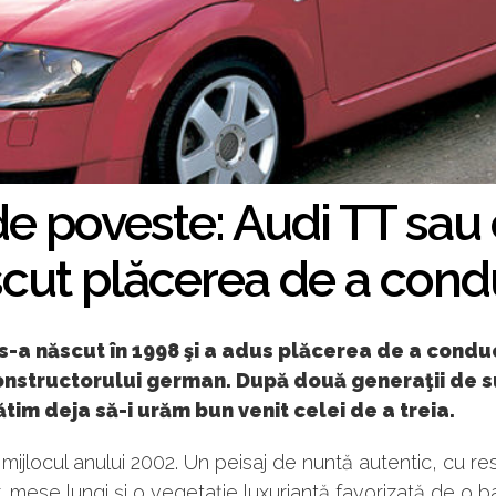
de poveste: Audi TT sau
cut plăcerea de a con
s-a născut în 1998 şi a adus plăcerea de a condu
nstructorului german. După două generaţii de s
tim deja să-i urăm bun venit celei de a treia.
 mijlocul anului 2002. Un peisaj de nuntă autentic, cu re
, mese lungi şi o vegetaţie luxuriantă favorizată de o ba