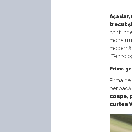
Aşadar, 
trecut ş
confunde 
modelului
modernă, 
„Tehnologi
Prima ge
Prima gen
perioadă 
coupe, 
curtea V