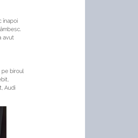
c înapoi
 zâmbesc.
a avut
 pe biroul
bit,
t, Audi