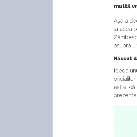
multă v
Aşa a de
la acea p
Zâmbesc l
asupra un
Născut d
Ideea unu
oficialilo
astfel că
prezenta 