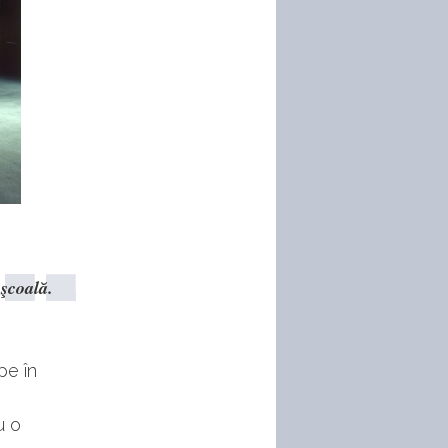
 şcoală.
pe în
u o