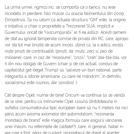
La urma urmei, ngmco inc. se comportă ca o bancă: nu iese
niciodată ȋn pierdere…Nici măcar cu ocazia falimentului din 2009.
Dimpotrivă…Să nu uităm că actuala structură “GM” este, la origine,
o inițiativă și chiar o proprietate a Trezoreriei SUA, implicit a
Guvernului, oricât de “răscumpărată” ar fi ea astăzi. Acești oameni
de stat au ignorat tâmpeniile comise de privații din RC, care, apropo,
vor sta tot mai liniștiți de acum ȋncolo, știind că, la o adică, există
niște proști de contribuabili (proști, da’ mulți…zeci și zeci de
milioane), care, ȋn caz de “recesiune”, “criză”, “crah” bla-bla-bla, vor
fi din nou obligați de Guvern (chiar și de cel actual, condus de
capitalistul get-beget Trump) să “salveze un bun național, parte
integrantă a istoriei americane, cu care ne mândrim”…Ȋn definitiv,
socialismul este rușinos, dar sănătos! :)
Cât despre Opel, numai de bine! Oricum va continua să se vândă
de la sine, pentru că (re)numele Opel răsună dintotdeauna ȋn
sufletul consumatorului tipic european (oare să nu fi ȋnțeles noi nici
până acum axioma axiomelor din automobilism: “rezonanța
mondială de brand” este magica formulă care asigură vânzarea
unei mașini, nu referințele de calitate!?), care, ȋn general, habar n-
are cine a fost, până de curând, proprietarul de drept al acestei