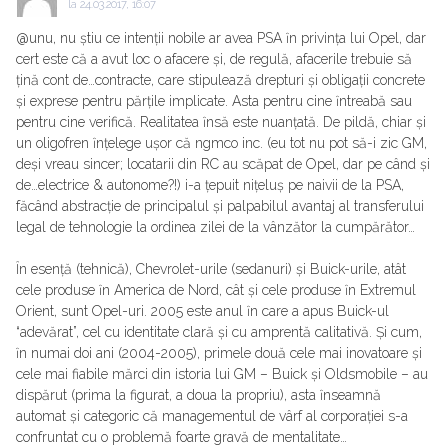
la
24.03.2017, 16:07
@unu, nu știu ce intenții nobile ar avea PSA ȋn privința lui Opel, dar
cert este că a avut loc o afacere și, de regulă, afacerile trebuie să
țină cont de…contracte, care stipulează drepturi și obligații concrete
și exprese pentru părțile implicate. Asta pentru cine ȋntreabă sau
pentru cine verifică. Realitatea ȋnsă este nuanțată. De pildă, chiar și
un oligofren ȋnțelege ușor că ngmco inc. (eu tot nu pot să-i zic GM,
deși vreau sincer; locatarii din RC au scăpat de Opel, dar pe când și
de…electrice & autonome?!) i-a țepuit nițeluș pe naivii de la PSA,
făcând abstracție de principalul și palpabilul avantaj al transferului
legal de tehnologie la ordinea zilei de la vânzător la cumpărător…
Ȋn esență (tehnică), Chevrolet-urile (sedanuri) și Buick-urile, atât
cele produse ȋn America de Nord, cât și cele produse ȋn Extremul
Orient, sunt Opel-uri. 2005 este anul ȋn care a apus Buick-ul
“adevărat”, cel cu identitate clară și cu amprentă calitativă. Și cum,
ȋn numai doi ani (2004-2005), primele două cele mai inovatoare și
cele mai fiabile mărci din istoria lui GM – Buick și Oldsmobile – au
dispărut (prima la figurat, a doua la propriu), asta ȋnseamnă
automat și categoric că managementul de vârf al corporației s-a
confruntat cu o problemă foarte gravă de mentalitate…