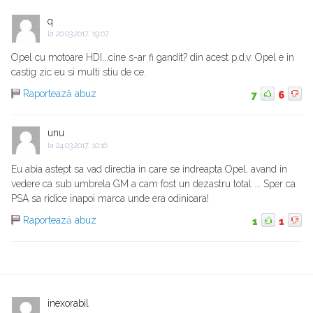
q
la
20.03.2017, 19:07
Opel cu motoare HDI...cine s-ar fi gandit? din acest p.d.v. Opel e in
castig zic eu si multi stiu de ce.
Raportează abuz
7
6
unu
la
24.03.2017, 10:16
Eu abia astept sa vad directia in care se indreapta Opel, avand in
vedere ca sub umbrela GM a cam fost un dezastru total ... Sper ca
PSA sa ridice inapoi marca unde era odinioara!
Raportează abuz
1
1
inexorabil