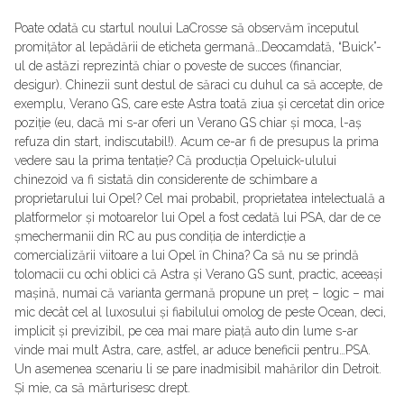
Poate odată cu startul noului LaCrosse să observăm ȋnceputul
promițător al lepădării de eticheta germană…Deocamdată, “Buick”-
ul de astăzi reprezintă chiar o poveste de succes (financiar,
desigur). Chinezii sunt destul de săraci cu duhul ca să accepte, de
exemplu, Verano GS, care este Astra toată ziua și cercetat din orice
poziție (eu, dacă mi s-ar oferi un Verano GS chiar și moca, l-aș
refuza din start, indiscutabil!). Acum ce-ar fi de presupus la prima
vedere sau la prima tentație? Că producția Opeluick-ulului
chinezoid va fi sistată din considerente de schimbare a
proprietarului lui Opel? Cel mai probabil, proprietatea intelectuală a
platformelor și motoarelor lui Opel a fost cedată lui PSA, dar de ce
șmechermanii din RC au pus condiția de interdicție a
comercializării viitoare a lui Opel ȋn China? Ca să nu se prindă
tolomacii cu ochi oblici că Astra și Verano GS sunt, practic, aceeași
mașină, numai că varianta germană propune un preț – logic – mai
mic decât cel al luxosului și fiabilului omolog de peste Ocean, deci,
implicit și previzibil, pe cea mai mare piață auto din lume s-ar
vinde mai mult Astra, care, astfel, ar aduce beneficii pentru…PSA.
Un asemenea scenariu li se pare inadmisibil mahărilor din Detroit.
Și mie, ca să mărturisesc drept.