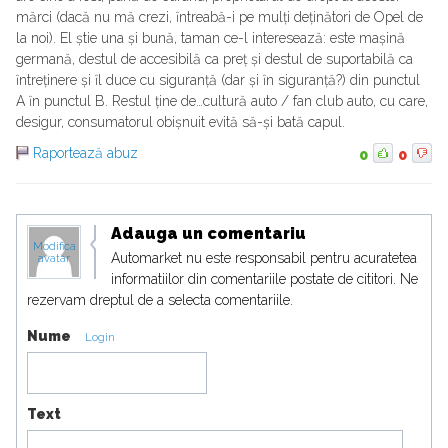
mărci (dacă nu mă crezi, ȋntreabă-i pe mulți deținători de Opel de
la noi). El știe una și bună, taman ce-l interesează: este mașină
germană, destul de accesibilă ca preț și destul de suportabilă ca
ȋntreținere și ȋl duce cu siguranță (dar și ȋn siguranță?) din punctul
A ȋn punctul B. Restul ține de…cultură auto / fan club auto, cu care,
desigur, consumatorul obișnuit evită să-și bată capul.
Raportează abuz
0
0
Adauga un comentariu
Modifica
Automarket nu este responsabil pentru acuratetea
avatar
informatiilor din comentariile postate de cititori. Ne
rezervam dreptul de a selecta comentariile.
Nume
Login
Text