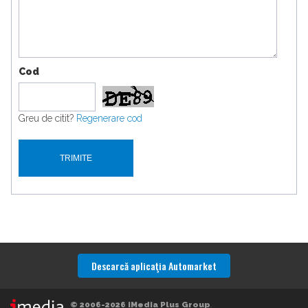
Cod
Greu de citit?
Regenerare cod
Descarcă aplicaţia Automarket
© 2006-2026 iMedia Plus Group
.