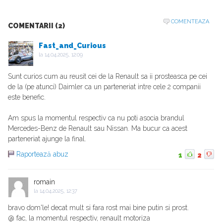
COMENTEAZA
COMENTARII (2)
Fast_and_Curious
la
14.04.2025, 12:09
Sunt curios cum au reusit cei de la Renault sa ii prosteasca pe cei
de la (pe atunci) Daimler ca un parteneriat intre cele 2 companii
este benefic.
Am spus la momentul respectiv ca nu poti asocia brandul
Mercedes-Benz de Renault sau Nissan. Ma bucur ca acest
parteneriat ajunge la final.
Raportează abuz
1
2
romain
la
14.04.2025, 12:37
bravo dom'le! decat mult si fara rost mai bine putin si prost.
@ fac, la momentul respectiv, renault motoriza