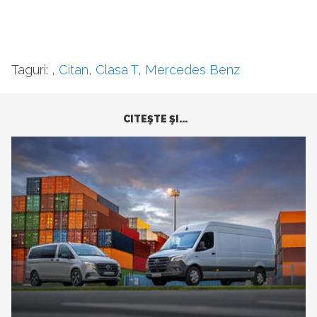
Taguri:
,
Citan
,
Clasa T
,
Mercedes Benz
CITEŞTE ŞI...