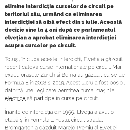
elimine interdicția curselor de circuit pe
teritoriul său, urmând ca eliminarea
interdicției să aibă efect din 1 iulie. Această
decizie vine la 4 ani după ce parlamentul
elvețian a aprobat eliminarea interdicției
asupra curselor pe circuit.
Totuși, în ciuda acestei interdicții, Elveția a găzduit
recent câteva curse internaționale pe circuit. Mai
exact, orașele Zurich și Berna au găzduit curse de
Formula E în 2018 și 2019. Acest lucru a fost posibil
datorită unei legi care permitea numai mașinile
electrice
să participe în curse pe circuit.
Înainte de interdicția din 1955, Elveția a avut o
etapă și în Formula 1. Fostul circuit stradal
Bremgarten a găzduit Marele Premiu al Elveției