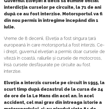
Guvernul Elveției a decis să elimine oficial
interdicția curselor pe circuite, la 71 de ani
după ce au fost interzise. Motorsportul va fi
din nou permis în întregime începând din 1
iulie.
Vreme de 8 decenii, Elveția a fost singura țară
europeană în care motorsportul a fost interzis. Ce-
i drept, guvernul elvețian a permis doar cursele de
viteză în coastă, raliurile și cursele de motocross,
însă cursele desfășurate pe circuite au fost
interzise.
Elveția a interzis cursele pe circuit în 1955, la
scurt timp după dezastrul de la cursa de 24
de ore de la Le Mans din acel an. În acel
accident, cel mai grav din întreaga istorie a
motorsportului, și-au pierdut viața 84 de