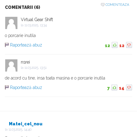
COMENTEAZA
COMENTARII (6)
Virtual Gear Shift
la
11.03.2025, 13:34
o porcarie inutila
Raportează abuz
12
12
nsrei
la
11.03.2025, 13:51
de acord cu tine, insa toata masina e o porcarie inutila
Raportează abuz
7
14
Matei_cel_nou
la
11.03.2025, 14:40