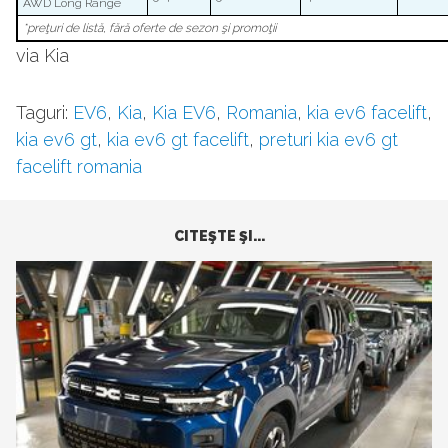
AWD Long Range
*preţuri de listă, fără oferte de sezon şi promoţii
via Kia
Taguri:
EV6
,
Kia
,
Kia EV6
,
Romania
,
kia ev6 facelift
,
kia ev6 gt
,
kia ev6 gt facelift
,
preturi kia ev6 gt
facelift romania
CITEŞTE ŞI...