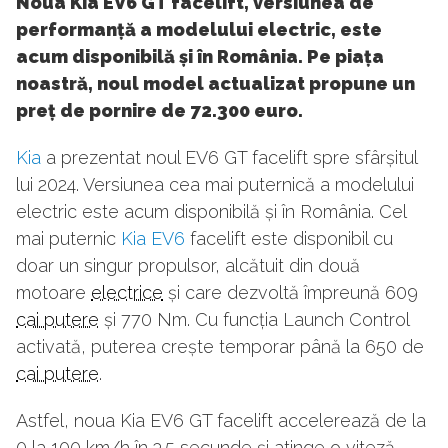
Noua Kia EV6 GT facelift, versiunea de
performanță a modelului electric, este
acum disponibilă și în România. Pe piața
noastră, noul model actualizat propune un
preț de pornire de 72.300 euro.
Kia
a prezentat noul EV6 GT facelift spre sfârșitul
lui 2024. Versiunea cea mai puternică a modelului
electric este acum disponibilă și în România. Cel
mai puternic
Kia EV6
facelift este disponibil cu
doar un singur propulsor, alcătuit din două
motoare
electrice
și care dezvoltă împreună 609
cai putere
și 770 Nm. Cu funcția Launch Control
activată, puterea crește temporar până la 650 de
cai putere
.
Astfel, noua Kia EV6 GT facelift accelerează de la
0 la 100 km/h în 3.5 secunde și atinge o viteză