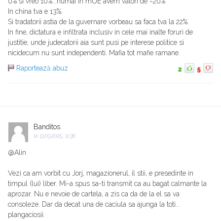
0% si vreo 10%...numai in mUE avem valori de ~20%
In china tva e 13%.
Si tradatorii astia de la guvernare vorbeau sa faca tva la 22%.
In fine, dictatura e infiltrata inclusiv in cele mai inalte foruri de
justitie, unde judecatorii aia sunt pusi pe interese politice si
nicidecum nu sunt independenti. Mafia tot mafie ramane.
Raportează abuz
2
5
Banditos
la
13.03.2025, 11:36
@Alin
Vezi ca am vorbit cu Jorj, magazionerul, il stii, e presedinte in
timpul (lui) liber. Mi-a spus sa-ti transmit ca au bagat calmante la
aprozar. Nu e nevoie de cartela, a zis ca da de la el sa va
consoleze. Dar da decat una de caciula sa ajunga la toti...
plangaciosii.