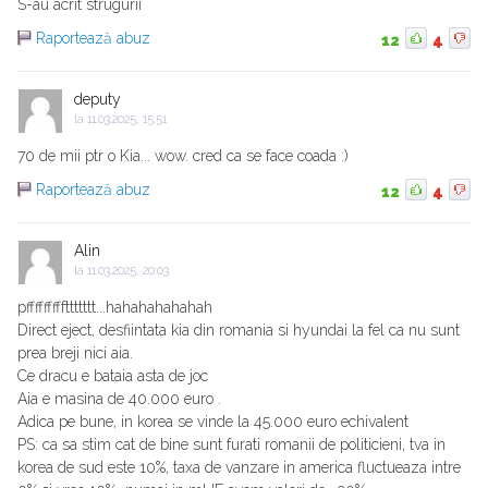
S-au acrit strugurii
Raportează abuz
12
4
deputy
la
11.03.2025, 15:51
70 de mii ptr o Kia... wow. cred ca se face coada :)
Raportează abuz
12
4
Alin
la
11.03.2025, 20:03
pfffffffffttttttt...hahahahahahah
Direct eject, desfiintata kia din romania si hyundai la fel ca nu sunt
prea breji nici aia.
Ce dracu e bataia asta de joc
Aia e masina de 40.000 euro .
Adica pe bune, in korea se vinde la 45.000 euro echivalent
PS: ca sa stim cat de bine sunt furati romanii de politicieni, tva in
korea de sud este 10%, taxa de vanzare in america fluctueaza intre