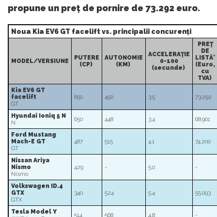
propune un preț de pornire de 73.292 euro.
Noua Kia EV6 GT facelift vs. principalii concurenți
PREŢ
DE
ACCELERAŢIE
PUTERE
AUTONOMIE
LISTĂ*
MODEL/VERSIUNE
0-100
(CP)
(KM)
(Euro,
(secunde)
cu
TVA)
Kia EV6 GT
facelift
650
450
3.5
73.292
GT
Hyundai Ioniq 5 N
650
448
3.4
68.901
N
Ford Mustang
Mach-E GT
487
515
4.1
74.200
GT
Nissan Ariya
Nismo
429
-
5.0
-
Nismo
Volkswagen ID.4
GTX
340
524
5.4
55.093
GTX
Tesla Model Y
514
568
4.8
-