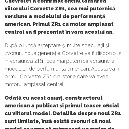
Chevrolet a confirmat oficial lansarea
viitorului Corvette ZR1, cea mai puternică
versiune a modelului de performanță
american. Primul ZR1 cu motor amplasat
central va fi prezentat în vara acestui an.
După o lungă așteptare și multe speculații și
zvonuri, noua generație Corvette va fi disponibil și
în versiunea ZR1, cea mai puternică versiune a
modelului de performanță american. Acesta va fi
primul Corvette ZR1 din istorie care va avea
motorul amplasat central.
Odată cu acest anunț, constructorul
american a publicat și primul teaser oficial
cu viitorul model. Detaliile despre noul ZR1
sunt limitate, însă există zvonuri că noul
model ar urma să primească un motor de