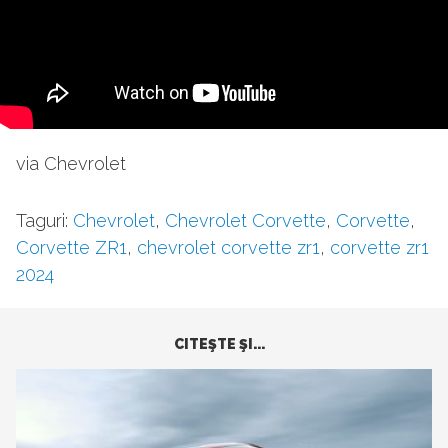
via Chevrolet
Taguri:
Chevrolet
,
Chevrolet Corvette
,
Corvette
,
Corvette ZR1
,
chevrolet corvette zr1
,
corvette zr1
2024
CITEŞTE ŞI...