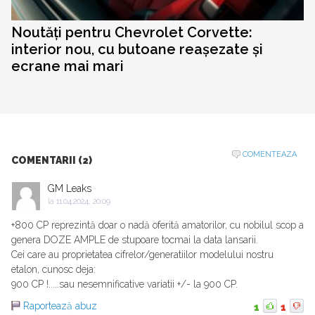
Noutăți pentru Chevrolet Corvette:
interior nou, cu butoane reașezate și
ecrane mai mari
COMENTEAZA
COMENTARII (2)
GM Leaks
la
11.04.2024, 20:09
+800 CP reprezintă doar o nadă oferită amatorilor, cu nobilul scop a
genera DOZE AMPLE de stupoare tocmai la data lansarii.
Cei care au proprietatea cifrelor/generatiilor modelului nostru
etalon, cunosc deja:
900 CP !.....sau nesemnificative variatii +/- la 900 CP.
Raportează abuz
1
1