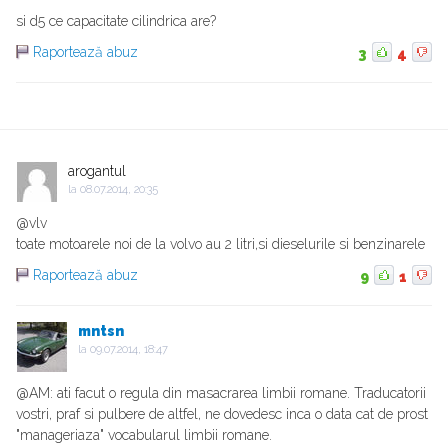
si d5 ce capacitate cilindrica are?
Raportează abuz
3
4
arogantul
la
08.07.2014, 20:35
@vlv
toate motoarele noi de la volvo au 2 litri,si dieselurile si benzinarele
Raportează abuz
9
1
mntsn
la
09.07.2014, 18:47
@AM: ati facut o regula din masacrarea limbii romane. Traducatorii
vostri, praf si pulbere de altfel, ne dovedesc inca o data cat de prost
"manageriaza" vocabularul limbii romane.