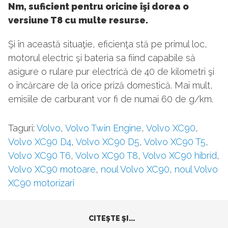
Nm, suficient pentru oricine îşi dorea o
versiune T8 cu multe resurse.
Şi în această situaţie, eficienţa stă pe primul loc,
motorul electric şi bateria sa fiind capabile să
asigure o rulare pur electrică de 40 de kilometri şi
o încărcare de la orice priză domestică. Mai mult,
emisiile de carburant vor fi de numai 60 de g/km.
Taguri:
Volvo
,
Volvo Twin Engine
,
Volvo XC90
,
Volvo XC90 D4
,
Volvo XC90 D5
,
Volvo XC90 T5
,
Volvo XC90 T6
,
Volvo XC90 T8
,
Volvo XC90 hibrid
,
Volvo XC90 motoare
,
noul Volvo XC90
,
noul Volvo
XC90 motorizari
CITEŞTE ŞI...