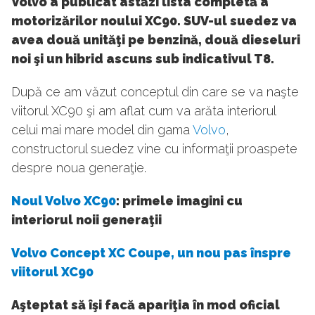
Volvo a publicat astăzi lista completă a
motorizărilor noului XC90. SUV-ul suedez va
avea două unităţi pe benzină, două dieseluri
noi şi un hibrid ascuns sub indicativul T8.
După ce am văzut conceptul din care se va naşte
viitorul XC90 şi am aflat cum va arăta interiorul
celui mai mare model din gama
Volvo
,
constructorul suedez vine cu informaţii proaspete
despre noua generaţie.
Noul
Volvo XC90
: primele imagini cu
interiorul noii generaţii
Volvo Concept XC Coupe, un nou pas înspre
viitorul XC90
Aşteptat să îşi facă apariţia în mod oficial