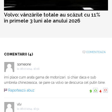
Volvo: vânzările totale au scăzut cu 11%
în primele 3 luni ale anului 2026
COMENTEAZA
COMENTARII (4)
someone
la
08.07.2014, 16:06
imi place cum arata gama de motorizari. si chiar daca e sub
umbrela chinezeasca, se pare ca volvo se descurca cel putin bine.
Raportează abuz
9
4
vlv
la
08.07.2014, 16:51