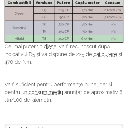
Combustibil
Versiune
Putere
Cuplu motor
Consum
D5
225 CP
470 Nm
6 l/100 km
Diesel
D4
190 CP
400 Nm
5 l/100 km
T6
320 CP
400 Nm
n/a
Benzină
T5
254 CP
350 Nm
n/a
Hibrid
T8
400 CP
670 Nm
n/a
Cel mai puternic
diesel
va fi recunoscut după
indicativul D5 şi va dispune de 225 de
cai putere
şi
470 de Nm.
Va fi suficient pentru performanţe bune, dar şi
pentru un
consum mediu
anunţat de aproximativ 6
litri/100 de kilometri.