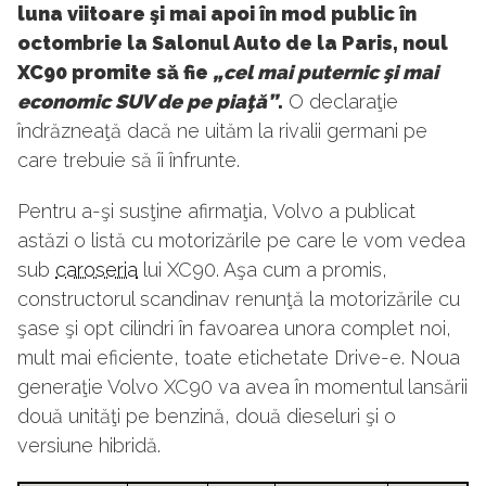
luna viitoare şi mai apoi în mod public în
octombrie la Salonul Auto de la Paris, noul
XC90 promite să fie
„cel mai puternic şi mai
economic SUV de pe piaţă”
.
O declaraţie
îndrăzneaţă dacă ne uităm la rivalii germani pe
care trebuie să îi înfrunte.
Pentru a-şi susţine afirmaţia, Volvo a publicat
astăzi o listă cu motorizările pe care le vom vedea
sub
caroseria
lui XC90. Aşa cum a promis,
constructorul scandinav renunţă la motorizările cu
şase şi opt cilindri în favoarea unora complet noi,
mult mai eficiente, toate etichetate Drive-e. Noua
generaţie Volvo XC90 va avea în momentul lansării
două unităţi pe benzină, două dieseluri şi o
versiune hibridă.