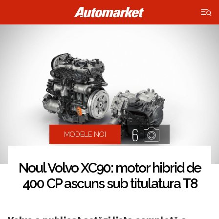
×
6
MODELE NOI
Noul Volvo XC90: motor hibrid de
400 CP ascuns sub titulatura T8