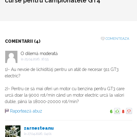
curse pentru campionatele GT4
COMENTEAZA
COMENTARII (4)
O dilemă moderată
la
25.04.2026, 16:55
1)- Au nevoie de lichidităţi pentru un atât de necesar 911 GT3
electric?
2)- Pentru ce să mai oferi un motor cu benzina pentru GT3 care
urcă doar la 9000 rot/min când un motor electric urcă la valori
duble, până la 18000-20000 rot/min?
Raportează abuz
6
8
zarnesteanu
la
27.04.2026, 04:01