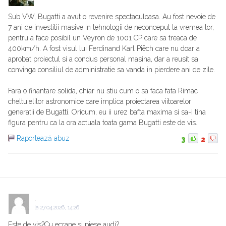
Sub VW, Bugatti a avut o revenire spectaculoasa. Au fost nevoie de
7 ani de investitii masive in tehnologii de neconceput la vremea lor,
pentru a face posibil un Veyron de 1001 CP care sa treaca de
400km/h. A fost visul lui Ferdinand Karl Piëch care nu doar a
aprobat proiectul si a condus personal masina, dar a reusit sa
convinga consiliul de administratie sa vanda in pierdere ani de zile.
Fara o finantare solida, chiar nu stiu cum o sa faca fata Rimac
cheltuielilor astronomice care implica proiectarea viitoarelor
generatii de Bugatti. Oricum, eu ii urez bafta maxima si sa-i tina
figura pentru ca la ora actuala toata gama Bugatti este de vis.
Raportează abuz
3
2
.
la
27.04.2026, 14:26
Este de vis?Cu ecrane si piese audi?