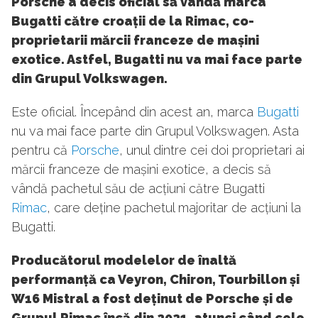
Porsche a decis oficial să vândă marca
Bugatti către croații de la Rimac, co-
proprietarii mărcii franceze de mașini
exotice. Astfel, Bugatti nu va mai face parte
din Grupul Volkswagen.
Este oficial. Începând din acest an, marca
Bugatti
nu va mai face parte din Grupul Volkswagen. Asta
pentru că
Porsche
, unul dintre cei doi proprietari ai
mărcii franceze de mașini exotice, a decis să
vândă pachetul său de acțiuni către Bugatti
Rimac
, care deține pachetul majoritar de acțiuni la
Bugatti.
Producătorul modelelor de înaltă
performanță ca Veyron, Chiron, Tourbillon și
W16 Mistral a fost deținut de Porsche și de
Grupul Rimac încă din 2021, atunci când cele