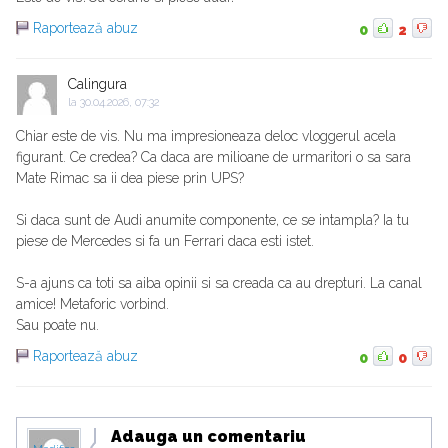
Raportează abuz
0
2
Calingura
la
30.04.2026, 07:32
Chiar este de vis. Nu ma impresioneaza deloc vloggerul acela
figurant. Ce credea? Ca daca are milioane de urmaritori o sa sara
Mate Rimac sa ii dea piese prin UPS?
Si daca sunt de Audi anumite componente, ce se intampla? Ia tu
piese de Mercedes si fa un Ferrari daca esti istet.
S-a ajuns ca toti sa aiba opinii si sa creada ca au drepturi. La canal
amice! Metaforic vorbind.
Sau poate nu.
Raportează abuz
0
0
Adauga un comentariu