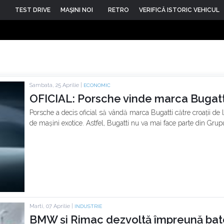
TEST DRIVE
MAŞINI NOI
RETRO
VERIFICĂ ISTORIC VEHICUL
Sambata, 25 Aprilie |
ECONOMIC
OFICIAL: Porsche vinde marca Bugatt
Porsche a decis oficial să vândă marca Bugatti către croații de 
de mașini exotice. Astfel, Bugatti nu va mai face parte din Gru
Marti, 07 Aprilie |
INDUSTRIE
BMW și Rimac dezvoltă împreună bateri