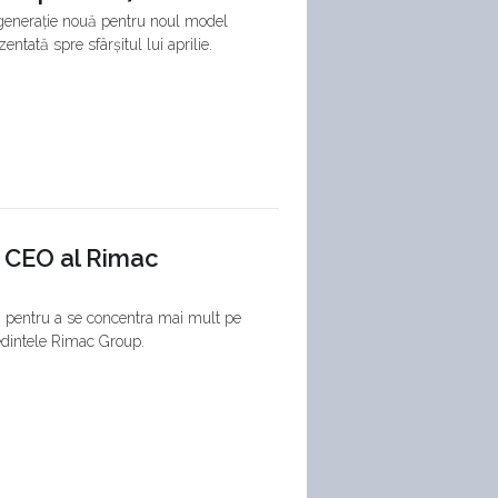
generație nouă pentru noul model
entată spre sfârșitul lui aprilie.
e CEO al Rimac
, pentru a se concentra mai mult pe
edintele Rimac Group.