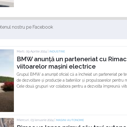
ietenul nostru pe Facebook
Marti, 09 Aprilie 2024 |
INDUSTRIE
BMW anunță un parteneriat cu Rimac
viitoarelor mașini electrice
Grupul BMW a anunțat oficial că a încheiat un parteneriat pe 
de dezvoltare și producție a bateriilor și propulsoarelor pentru 
Cele două grupuri vor colabora pentru a dezvolta împreună viitoa
Miercuri, 03 Ianuarie 2024 |
MASINI AUTONOME