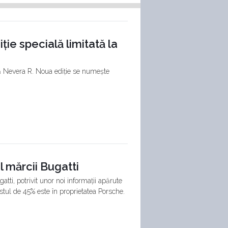
ie specială limitată la
ă Nevera R. Noua ediție se numește
l mărcii Bugatti
tti, potrivit unor noi informații apărute
stul de 45% este în proprietatea Porsche.