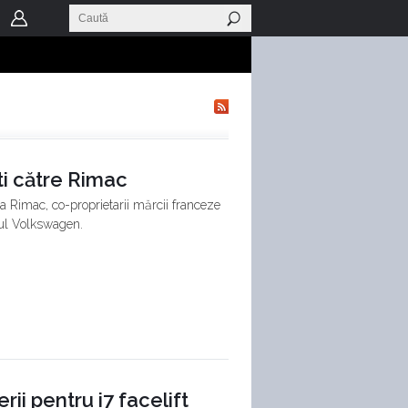
i către Rimac
la Rimac, co-proprietarii mărcii franceze
pul Volkswagen.
i pentru i7 facelift