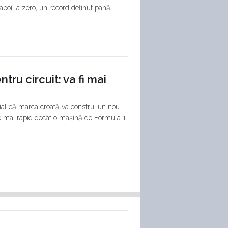
poi la zero, un record deținut până
ru circuit: va fi mai
cial că marca croată va construi un nou
fie mai rapid decât o mașină de Formula 1