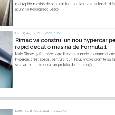
mai rapidă mașină de serie din lume de la 0 la 400 km/h și îna
acum de Koenigsegg Jesko.
Luni, 19 August 2024 |
MODELE NOI
Rimac va construi un nou hypercar pent
rapid decât o mașină de Formula 1
Mate Rimac, șeful mărcii care îi poartă numele, a confirmat ofi
hypercar, creat special pentru circuit. Noul model promite să 
și chiar mai rapid decât un prototip de anduranță.
Duminica, 18 August 2024 |
MODELE NOI