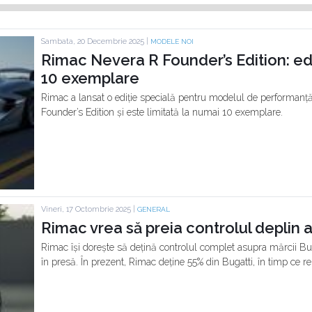
Sambata, 20 Decembrie 2025 |
MODELE NOI
Rimac Nevera R Founder’s Edition: ediț
10 exemplare
Rimac a lansat o ediție specială pentru modelul de performanț
Founder’s Edition și este limitată la numai 10 exemplare.
Vineri, 17 Octombrie 2025 |
GENERAL
Rimac vrea să preia controlul deplin a
Rimac își dorește să dețină controlul complet asupra mărcii Buga
în presă. În prezent, Rimac deține 55% din Bugatti, în timp ce re