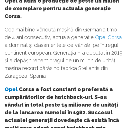
Opel a atins o producție de peste un milion
de exemplare pentru actuala generație
Corsa.
Cea mai bine vândută mașină din Germania timp
de 4 ani consecutiv, actuala generație
Opel Corsa
a dominat și clasamentele de vânzări pe întregul
continent european. Generația F a debutat în 2019
și a depășit recent pragul de un milion de unități,
mașina record părăsind fabrica Stellantis din
Zaragoza, Spania.
Opel
Corsa a fost constant o preferată a
cumpărătorilor de hatchback-uri. S-au
vândut în total peste 15 milioane de unități
de la lansarea numelui în 1982. Succesul
actualei generații dovedește că există încă
mulți care adoră acest hatchback mic.