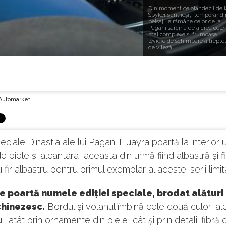
Din moment ce olandezii de l
Spyker sunt ieșiți temporar di
peisaj, le rămâne celor de la
Pagani sarcina de a crea cele
mai complexe și frumoase
leviere de schimbare a treptel
de viteză.
Automarket
speciale Dinastia ale lui Pagani Huayra poartă la interior 
 piele și alcantara, aceasta din urmă fiind albastră și fi
 fir albastru pentru primul exemplar al acestei serii limit
e poartă numele ediției speciale, brodat alături
chinezesc.
Bordul și volanul îmbină cele două culori al
ui, atât prin ornamente din piele, cât și prin detalii fibră 