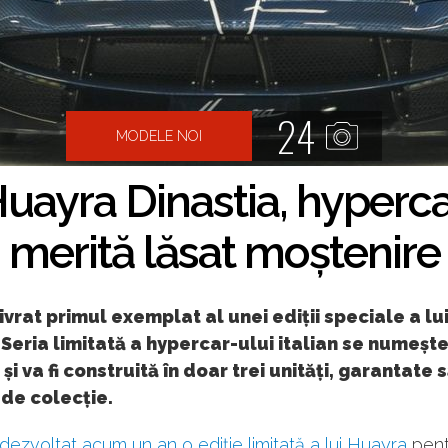
24
MODELE NOI
uayra Dinastia, hyperca
merită lăsat moștenire
ivrat primul exemplat al unei ediții speciale a lu
Seria limitată a hypercar-ului italian se numeșt
 și va fi construită în doar trei unități, garantate 
de colecție.
dezvoltat acum un an o ediție limitată a lui Huayra
pent