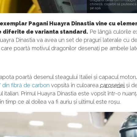
dragonul Baxia din mitologia
chineză, capabil să plutească
pe apă.
 exemplar Pagani Huayra Dinastia vine cu eleme
 diferite de varianta standard.
Pe lângă culorile e
uayra Dinastia va avea un set de praguri laterale cu d
i care poartă motivul dragonilor desenați pe ambele lat
capota poartă desenul steagului Italiei și capacul motoru
ă" din fibră de carbon
vopsită în culoarea
caroseriei
și d
l italian. Primul Huayra Dinastia este vopsit într-o nuan
în timp ce al doilea va fi auriu și ultimul este roșu.