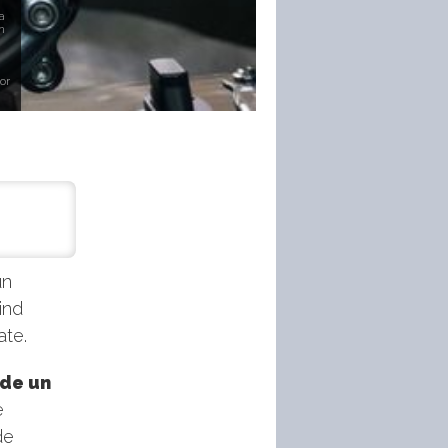
a
n
or
un
ind
ate.
 de un
e
de