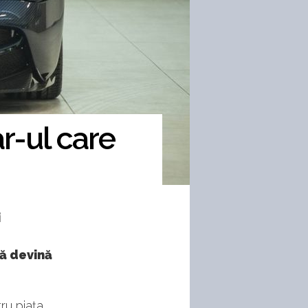
r-ul care
i
e
să devină
ru piața