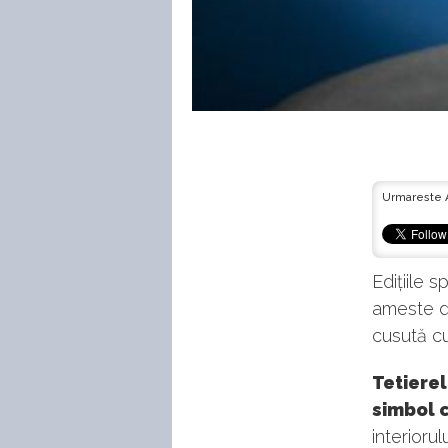
Urmareste 
Edițiile 
ameste de
cusută cu
Tetierel
simbol 
interiorul