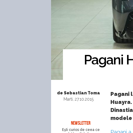
Pagani H
de Sebastian Toma
Pagani l
Marti, 27.10.2015
Huayra. 
Dinastia
modele 
NEWSLETTER
Eşti curios de ceea ce
Pagani
a 