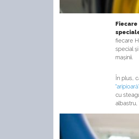
Fiecare
speciale
fiecare H
special ș
mașinii.
În plus, 
"aripioar
cu steagu
albastru, 