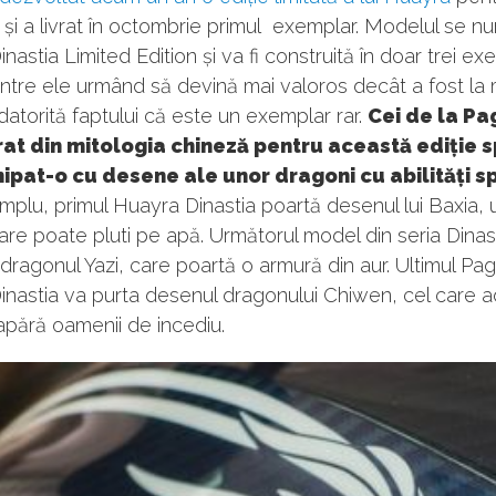
 și a livrat în octombrie primul exemplar. Modelul se 
nastia Limited Edition și va fi construită în doar trei ex
intre ele urmând să devină mai valoros decât a fost l
i datorită faptului că este un exemplar rar.
Cei de la Pa
rat din mitologia chineză pentru această ediție 
hipat-o cu desene ale unor dragoni cu abilități s
plu, primul Huayra Dinastia poartă desenul lui Baxia, 
re poate pluti pe apă. Următorul model din seria Dinast
 dragonul Yazi, care poartă o armură din aur. Ultimul Pag
inastia va purta desenul dragonului Chiwen, cel care 
 apără oamenii de incediu.