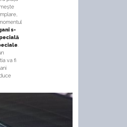
numește
emplare,
a momentul
gani s-
specială
peciale
.
un
ia va fi
ani
aduce