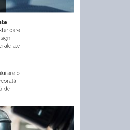
nte
xterioare,
esign
erale ale
lui are o
ecorată
ță de