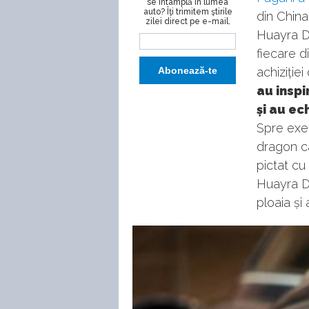
se întâmplă în lumea
auto? Îţi trimitem ştirile
din China
zilei direct pe e-mail.
Huayra Di
fiecare d
achiziție
au inspi
și au ec
Spre exem
dragon ca
pictat cu
Huayra D
ploaia și