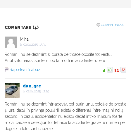
COMENTEAZA
COMENTARII (4)
Mihai
la
02.04.2025, 15:31
Romanii nu se dezmint si curata de troace obosite tot vestul.
Anul viitor iarasi suntem top la morti in accidente rutiere.
Raportează abuz
4
11
dan_grc
la
02.04.2025, 17:29
Românii nu se dezmint într-adevăr, cel puțin unul colcăie de prostie
și ura, dacă în privința poluării, există o diferență între mașini noi și
second, în cazul accidentelor nu există decât într-o măsură foarte
mică, cauzele defecțiunilor tehnice la accidente grave le numeri pe
degete, altele sunt cauzele .