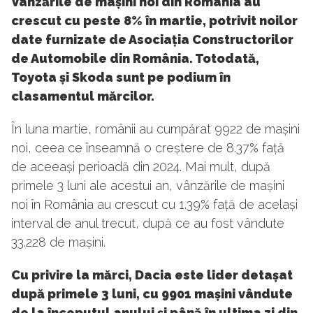
Vânzările de mașini noi din România au
crescut cu peste 8% în martie, potrivit noilor
date furnizate de Asociația Constructorilor
de Automobile din România. Totodată,
Toyota și Skoda sunt pe podium în
clasamentul mărcilor.
În luna martie, românii au cumpărat 9922 de mașini
noi, ceea ce înseamnă o creștere de 8.37% față
de aceeași perioadă din 2024. Mai mult, după
primele 3 luni ale acestui an, vânzările de mașini
noi în România au crescut cu 1.39% față de același
interval de anul trecut, după ce au fost vândute
33.228 de mașini.
Cu privire la mărci, Dacia este lider detașat
după primele 3 luni, cu 9901 mașini vândute
de la începutul anului și până în ultima zi din