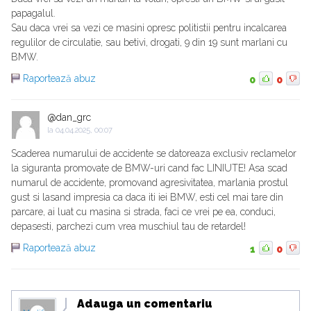
papagalul.
Sau daca vrei sa vezi ce masini opresc politistii pentru incalcarea
regulilor de circulatie, sau betivi, drogati, 9 din 19 sunt marlani cu
BMW.
Raportează abuz
0
0
@dan_grc
la
04.04.2025, 00:07
Scaderea numarului de accidente se datoreaza exclusiv reclamelor
la siguranta promovate de BMW-uri cand fac LINIUTE! Asa scad
numarul de accidente, promovand agresivitatea, marlania prostul
gust si lasand impresia ca daca iti iei BMW, esti cel mai tare din
parcare, ai luat cu masina si strada, faci ce vrei pe ea, conduci,
depasesti, parchezi cum vrea muschiul tau de retardel!
Raportează abuz
1
0
Adauga un comentariu