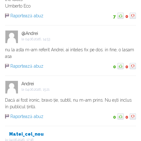
Umberto Eco
Raportează abuz
7
0
@Andrei
la
04.06.2026, 14:53
nu la asta m-am referit Andrei, ai inteles fix pe dos. in fine, o lasam
asa
Raportează abuz
0
0
Andrei
la
04.06.2026, 15:21
Dacă ai fost ironic, bravo ție, subtil, nu m-am prins. Nu ești inclus
în publicul țintă.
Raportează abuz
0
0
Matei_cel_nou
la
04.06.2026, 17:18