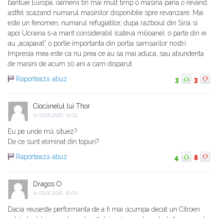
bantuie Europa, oamenii tin mai mult timp o masina pana o revand,
astfel scazand numarul masinilor disponibile spre revanzare. Mai
este un fenomen, numarul refugiatilor, dupa razboiul din Siria si
apoi Ucraina s-a marit considerabil (cateva milioane), o parte din ei
au „acaparat” o portie importanta din portia samsarilor nostri.
Impresia mea este ca nu prea ce au sa mai aduca, sau abundenta
de masini de acum 10 ani a cam disparut
Raportează abuz
3
3
Ciocănelul lui Thor
la
03.06.2026, 15:04
Eu pe unde mă situez?
De ce sunt eliminat din topuri?
Raportează abuz
4
8
Dragos O
la
03.06.2026, 16:00
Dacia reuseste performanta de a fi mai scumpa decat un Citroen