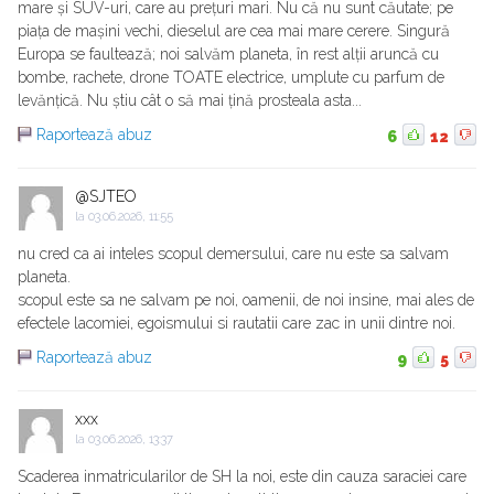
mare și SUV-uri, care au prețuri mari. Nu că nu sunt căutate; pe
piața de mașini vechi, dieselul are cea mai mare cerere. Singură
Europa se faultează; noi salvăm planeta, în rest alții aruncă cu
bombe, rachete, drone TOATE electrice, umplute cu parfum de
levănțică. Nu știu cât o să mai țină prosteala asta...
Raportează abuz
6
12
@SJTEO
la
03.06.2026, 11:55
nu cred ca ai inteles scopul demersului, care nu este sa salvam
planeta.
scopul este sa ne salvam pe noi, oamenii, de noi insine, mai ales de
efectele lacomiei, egoismului si rautatii care zac in unii dintre noi.
Raportează abuz
9
5
xxx
la
03.06.2026, 13:37
Scaderea inmatricularilor de SH la noi, este din cauza saraciei care