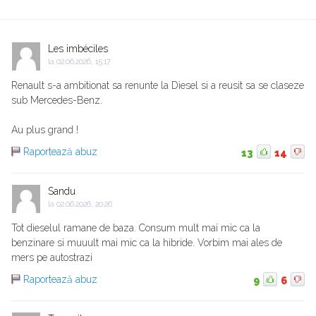
Les imbéciles
la
02.06.2026, 15:17
Renault s-a ambitionat sa renunte la Diesel si a reusit sa se claseze
sub Mercedes-Benz.
Au plus grand !
Raportează abuz
13
14
Sandu
la
02.06.2026, 20:26
Tot dieselul ramane de baza. Consum mult mai mic ca la
benzinare si muuult mai mic ca la hibride. Vorbim mai ales de
mers pe autostrazi
Raportează abuz
9
6