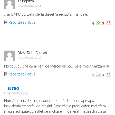
Trumpitza
la
02.06.2026, 20:58
...iar BMW cu toata oferta diesel "a reusit" si mai bine.
Raportează abuz
4
7
Dizăl Rulz Forevăr
la
02.06.2026, 22:02
Norocul cu tine că ai bani de Mercedes nou. Le-ai făcut vânzare :))
Raportează abuz
9
2
SJTEO
la
03.06.2026, 09:53
Numărul mic de mașini diesel rezultă din oferta aproape
inexistentă de astfel de mașini. Doar câțiva producători mai oferă
mașini echipate cu astfel de motoare, în general mașini din clasa