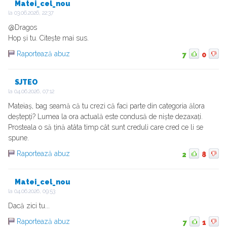
Matei_cel_nou
la
03.06.2026, 22:37
@Dragos
Hop și tu. Citește mai sus.
Raportează abuz
7
0
SJTEO
la
04.06.2026, 07:12
Mateiaș, bag seamă că tu crezi că faci parte din categoria ălora
deștepți? Lumea la ora actuală este condusă de niște dezaxați.
Prosteala o să țină atâta timp cât sunt creduli care cred ce li se
spune.
Raportează abuz
2
8
Matei_cel_nou
la
04.06.2026, 09:53
Dacă zici tu...
Raportează abuz
7
1