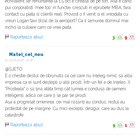
echivalent..Iar renuntarea la 1.5 dci e cireasa de pe tort. Asa e cand
pui corporatisti 'mee too' in functie, crescuti in eprubete MBA, fara
contact cu piata si clientii reali. Provost o fi venit si el vreodata cu
vreun Logan taxi dizal de la aeroport? Ca il lamurea domnul mai
inchis la culoare cam ce vrea piata..
Raportează abuz
3
9
Matei_cel_nou
la
03.06.2026, 22:36
@SJETO
E o chestie destul de obișnuită ca cei care nu înțeleg nimic să aibă
impresia ca ei sunt deștepți și alții proști. Într-un fel e de înțeles :))
"Prosteala" o să țină atâta timp cât lumea e condusă de oameni
inteligenți, adică cei care ți se par ție proști.
Așa a progresat omenirea: cei mai răsăriți au condus, restul au
protestat de pe margine. Cu mici excepții, desigur, care au dus la
catastrofe.
Raportează abuz
9
1