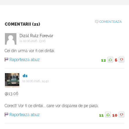
COMENTEAZA
COMENTARII (21)
Dizăl Rulz Forevăr
la
02.06.2026, 13:06
Cei din urmă vor fi cei dintâi.
Raportează abuz
12
6
ds
la
02.06.2026, 14:40
@13.06
Corect! Vor fi ce dintâi... care vor dispărea de pe piață.
Raportează abuz
11
10