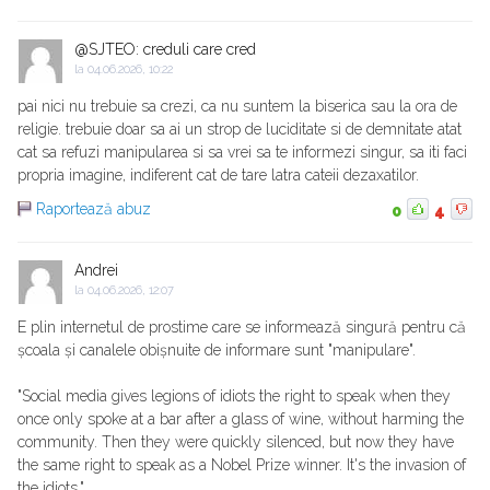
@SJTEO: creduli care cred
la
04.06.2026, 10:22
pai nici nu trebuie sa crezi, ca nu suntem la biserica sau la ora de
religie. trebuie doar sa ai un strop de luciditate si de demnitate atat
cat sa refuzi manipularea si sa vrei sa te informezi singur, sa iti faci
propria imagine, indiferent cat de tare latra cateii dezaxatilor.
Raportează abuz
0
4
Andrei
la
04.06.2026, 12:07
E plin internetul de prostime care se informează singură pentru că
școala și canalele obișnuite de informare sunt "manipulare".
"Social media gives legions of idiots the right to speak when they
once only spoke at a bar after a glass of wine, without harming the
community. Then they were quickly silenced, but now they have
the same right to speak as a Nobel Prize winner. It's the invasion of
the idiots."