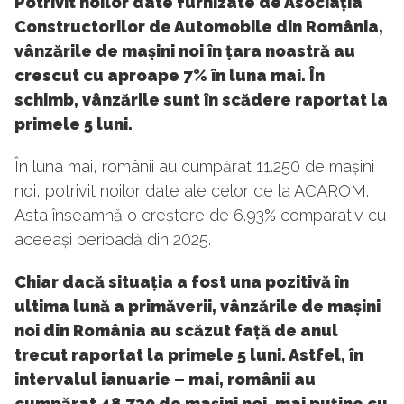
Potrivit noilor date furnizate de Asociația
Constructorilor de Automobile din România,
vânzările de mașini noi în țara noastră au
crescut cu aproape 7% în luna mai. În
schimb, vânzările sunt în scădere raportat la
primele 5 luni.
În luna mai, românii au cumpărat 11.250 de mașini
noi, potrivit noilor date ale celor de la ACAROM.
Asta înseamnă o creștere de 6.93% comparativ cu
aceeași perioadă din 2025.
Chiar dacă situația a fost una pozitivă în
ultima lună a primăverii, vânzările de mașini
noi din România au scăzut față de anul
trecut raportat la primele 5 luni. Astfel, în
intervalul ianuarie – mai, românii au
cumpărat 48.730 de mașini noi, mai puține cu