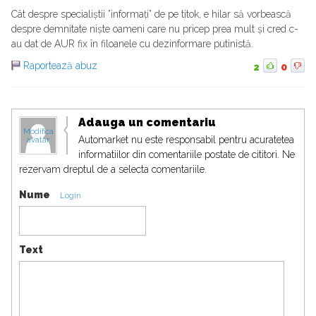
Cât despre specialiștii ”informați” de pe titok, e hilar să vorbească
despre demnitate niște oameni care nu pricep prea mult și cred c-
au dat de AUR fix în filoanele cu dezinformare putinistă.
Raportează abuz
2
0
Adauga un comentariu
Modifica
Automarket nu este responsabil pentru acuratetea
avatar
informatiilor din comentariile postate de cititori. Ne
rezervam dreptul de a selecta comentariile.
Nume
Login
Text