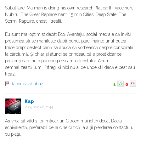
Subtil tare. Ma man is doing his own research: flat earth, vaccinuri,
Nubiru, The Great Replacement, 15 min Cities, Deep State, The
Storm, Rapture, chestii, trestii.
Eu sunt mai optimist decât Eco. Avantajul social media e că învită
prostimea să se manifeste după bunul plac. Înainte unul putea
trece drept deștept până se apuca să vorbească despre conspirații
la cârciumă. Și chiar și atunci se prindeau că e prost doar cei
prezenți care nu o puneau pe seama alcoolului. Acum
semnalizează lumii întregi și nici nu ai de unde știi dacă e beat sau
treaz.
Raportează abuz
1
0
Kap
la
05.06.2026, 11:44
Aș vrea să văd și eu măcar un Citroen mai ieftin decât Dacia
echivalentă, preferabil de la cine critică la alții pierderea contactului
cu piața.