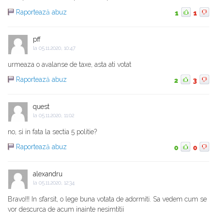
Raportează abuz
1
1
pff
la
05.11.2020, 10:47
urmeaza o avalanse de taxe, asta ati votat
Raportează abuz
2
3
quest
la
05.11.2020, 11:02
no, si in fata la sectia 5 politie?
Raportează abuz
0
0
alexandru
la
05.11.2020, 12:34
Bravo!!! In sfarsit, o lege buna votata de adormiti. Sa vedem cum se
vor descurca de acum inainte nesimtitii