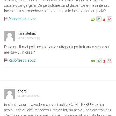
scoase),e o intreaga mafie.Tot asa si la Piata Crangasi.Sa vedem
daca e doar gargara. De pe trotuare cand dispar toate masinile sau
incep astia sa marcheze si trotuarele sa le faca parcari cu plata?
Raportează abuz
17
4
Fara alehas
la
04.11.2020, 12:59
Daca nu iti mai poti urca si parca sufrageria pe trotuar ce sens mai
are suv-ul in oras ?
Raportează abuz
11
3
andrei
la
04.11.2020, 12:59
in sfarsit. acum sa vedem ca se si aplica CUM TREBUIE. adica
acolo unde au obturat accesul pietonilor, nu acolo unde are trotuarul
10m si incape lejer si o masina. dar unde e cazul, aplicata la sange.