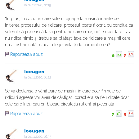
la
04.11.2020, 16:19
“În plus, în cazul în care șoferul ajunge la mașină înainte de
inițierea procesului de ridicare, procesul poate fi oprit, cu condiția ca
șoferul să plătească taxa pentru ridicarea mașinii.”...super tare... aia
nu ridica nimic și trebuie sa plătești taxa de ridicare a mașinii care
nu a fost ridicată...ciudata lege...votată de partidul meu?
Raportează abuz
5
7
Ioeugen
la
04.11.2020, 16:22
Se va declanșa o vânătoare de mașini in care doar firmele de
ridicări agreate vor avea de câștigat...corect era sa fie ridicate doar
cele care încurcau ori blocau circulația rutieră și pietonala
Raportează abuz
7
3
Ioeugen
la
04.11.2020, 16:35