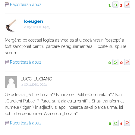
Raportează abuz
1
2
Ioeugen
la
05.11.2020, 14:45
Mergând pe aceeași logica as vrea sa știu dacă vreun “deștept” a
fost sancționat pentru parcare neregulamentara ... poate nu spune
și cum
Raportează abuz
0
0
LUCCI LUCIANO
la
06.11.2020, 00:24
Ce este aia ,,Politie Locala"? Nu ii zice ,,Politie Comunitara''? Sau
,,Gardieni Publici''? Parca sunt aia cu ,,rromii'' ...Si-au transformat
numele ( tigani) in adjectiv si apoi incearca sa-si piarda urma. Isi
schimba denumirea. Asa si cu ,,Locala''....
Raportează abuz
0
1