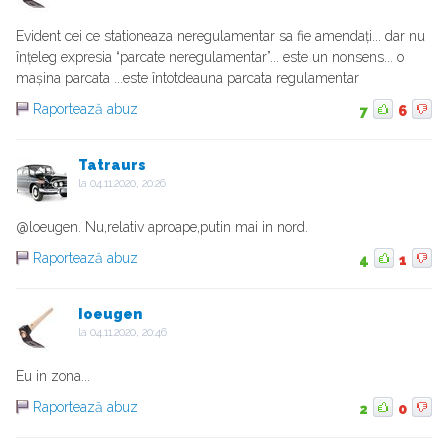
Evident cei ce stationeaza neregulamentar sa fie amendați... dar nu
înțeleg expresia “parcate neregulamentar”... este un nonsens... o
mașina parcata ...este întotdeauna parcata regulamentar
Raportează abuz
7
6
Tatraurs
la
04.11.2020, 20:26
@loeugen. Nu,relativ aproape,putin mai in nord.
Raportează abuz
4
1
Ioeugen
la
04.11.2020, 20:46
Eu in zona...
Raportează abuz
2
0