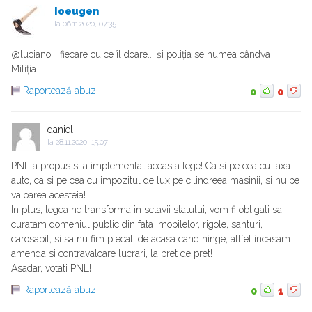
Ioeugen
la
06.11.2020, 07:35
@luciano... fiecare cu ce îl doare... și poliția se numea cândva
Miliția...
Raportează abuz
0
0
daniel
la
28.11.2020, 15:07
PNL a propus si a implementat aceasta lege! Ca si pe cea cu taxa
auto, ca si pe cea cu impozitul de lux pe cilindreea masinii, si nu pe
valoarea acesteia!
In plus, legea ne transforma in sclavii statului, vom fi obligati sa
curatam domeniul public din fata imobilelor, rigole, santuri,
carosabil, si sa nu fim plecati de acasa cand ninge, altfel incasam
amenda si contravaloare lucrari, la pret de pret!
Asadar, votati PNL!
Raportează abuz
0
1