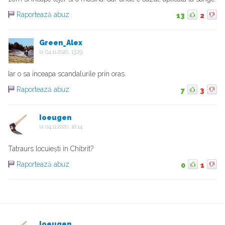
Raportează abuz
13
2
Green_Alex
la
04.11.2020, 13:29
Iar o sa inceapa scandalurile prin oras.
Raportează abuz
7
3
Ioeugen
la
04.11.2020, 16:14
Tatraurs locuiești in Chibrit?
Raportează abuz
0
1
Ioeugen