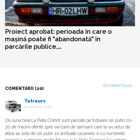
Proiect aprobat: perioada în care o
mașină poate fi "abandonată" în
parcările publice,...
COMENTEAZA
COMENTARII (20)
Tatraurs
la
04.11.2020, 12:57
Ok,suna bine.La Piata Chibrit sunt parcate pe trotuare cel putin 20-
30 de masini oferite spre vanzare de samsarii care le-au adus de
afara iar asta de cel putin 10 ani(toate cazanele si cu numerele