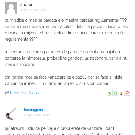
andrei
la
04.11.2020, 21:30
cum adica o masina parcata e o masina parcata regulamentar????
hai ca e maxima asta. eu zic sa citesti definitia parcarii. daca tu lasi
masina in mijlocul strazii si pleci din ea, aia e parcata. cum sa fie
regulamentar????
tu confunzi parcarea pe un loc de parcare special amenajat cu
parcarea la nimereala. probabil te gandesti la stationare. dar aia nu
mai e stationare.
din partea mea sa faca vanatoare ca e cazul. dar sa faca si niste
parcari ca imbecilii in ultimii ani au tot distrus din parcari.
Raportează abuz
3
2
Ioeugen
la
05.11.2020, 08:22
@Tatraurs... stiu ca pe Dej e o proprietate de vânzare... dar f
scumpă pt bugetul meu...eu sunt pe partea cu Clabucet... de 42