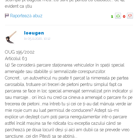
evident ca știu
Raportează abuz
1
0
Ioeugen
la
05.11.2020, 10:12
OUG 195/2002
Articolul 63
(4) Se consideră parcare staționarea vehiculelor în spații special
amenajate sau stabilite și semnalizate corespunzător.
Concret... un autovehicul nu poate fi parcat la nimereala pe partea
carosabila, trotuare ori treceri de pietoni pentru simplul fapt ca
parcarea se face in loc special amenajat semnalizat prin indicator și
sau marcaje... ori încă nu cred ca cineva a amenajat o parcare fix pe
trecerea de pietoni...ma întreb tu și cei ce ți-au dat mânuța verde iar
mie roșie cum au luat permisul de conducere? Astept să-mi
explice un deștept cum poți parca neregulamentar intr-o parcare
astfel încât mașina sa fie ridicata (cu exceptia cazului când se
parchează pe doua locuri) deși și aici am dubii ca se prevede vreo
sancțiune...cei din Pitești sa se abțină...