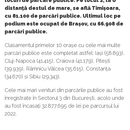
locuri de parcare publice. Pe locul 2, la o
distanță destul de mare, se află Timișoara,
cu 81.100 de parcări publice. Ultimul loc pe
podium este ocupat de Brașov, cu 66.908 de
parcări publice.
Clasamentul primelor 10 orașe cu cele mai multe
parcări publice este completat astfel: Iași (58.893),
Cluj-Napoca (41.415), Craiova (41.179), Pitești
(39.939), Râmnicu Vâlcea (35.615), Constanța
(34.670) și Sibiu (29.343).
Cele mai mari venituri din parcările publice au fost
înregistrate în Sectorul 3 din București, acolo unde
au fost încasați 32.877.695 de lei pe parcursul lui
2022.