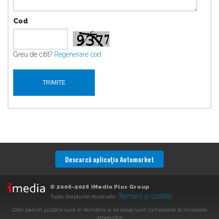
Cod
Greu de citit?
Regenerare cod
Descarcă aplicaţia Automarket
© 2006-2026 iMedia Plus Group
.
Termeni şi condiţii
Toate drepturile rezervate.
Câte parcări publice sunt în România și ce orașe sunt campioane la încasarea
amenzilor