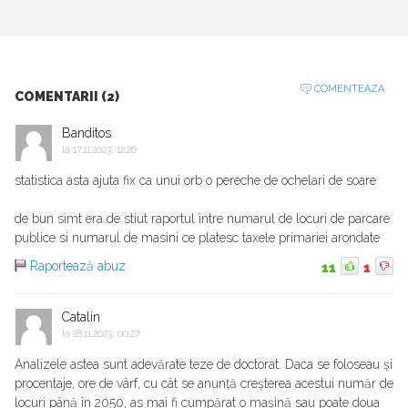
COMENTEAZA
COMENTARII (2)
Banditos
la
17.11.2023, 12:26
statistica asta ajuta fix ca unui orb o pereche de ochelari de soare
de bun simt era de stiut raportul intre numarul de locuri de parcare
publice si numarul de masini ce platesc taxele primariei arondate
Raportează abuz
11
1
Catalin
la
18.11.2023, 00:27
Analizele astea sunt adevărate teze de doctorat. Daca se foloseau și
procentaje, ore de vârf, cu cât se anunță creșterea acestui număr de
locuri până în 2050, as mai fi cumpărat o mașină sau poate doua