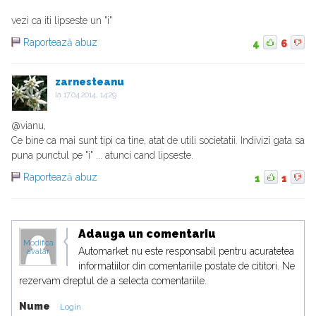
vezi ca iti lipseste un "i"
Raportează abuz
4
6
zarnesteanu
la
17.04.2014, 14:29
@vianu,
Ce bine ca mai sunt tipi ca tine, atat de utili societatii. Indivizi gata sa
puna punctul pe "i" ... atunci cand lipseste.
Raportează abuz
1
1
Adauga un comentariu
Modifica
Automarket nu este responsabil pentru acuratetea
avatar
informatiilor din comentariile postate de cititori. Ne
rezervam dreptul de a selecta comentariile.
Nume
Login