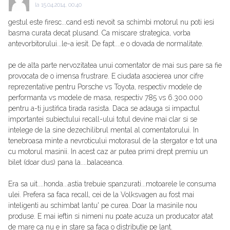
la
15.04.2014, 00:40
gestul este firesc...cand esti nevoit sa schimbi motorul nu poti iesi
basma curata decat plusand. Ca miscare strategica, vorba
antevorbitorului...le-a iesit. De fapt....e o dovada de normalitate.
pe de alta parte nervozitatea unui comentator de mai sus pare sa fie
provocata de o imensa frustrare. E ciudata asocierea unor cifre
reprezentative pentru Porsche vs Toyota, respectiv modele de
performanta vs modele de masa, respectiv 785 vs 6.300.000
pentru a-ti justifica tirada rasista. Daca se adauga si impactul
importantei subiectului recall-ului totul devine mai clar si se
intelege de la sine dezechilibrul mental al comentatorului. In
tenebroasa minte a nevroticului motorasul de la stergator e tot una
cu motorul masinii. In acest caz ar putea primi drept premiu un
bilet (doar dus) pana la....balaceanca.
Era sa uit....honda...astia trebuie spanzurati...motoarele le consuma
ulei. Prefera sa faca recall, cei de la Volksvagen au fost mai
inteligenti au schimbat lantu' pe curea. Doar la masinile nou
produse. E mai ieftin si nimeni nu poate acuza un producator atat
de mare ca nu e in stare sa faca o distributie pe lant.