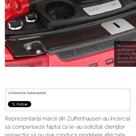
Rechemarea 
de Porsche 
noi celor 78
apucat să c
aparţinând g
Urmareste Automarket
Reprezentanţii mărcii din Zuffenhausen au încercat
să compenseze faptul că le-au solicitat clienţilor
respectivi să nu mai conducă modelele afectate