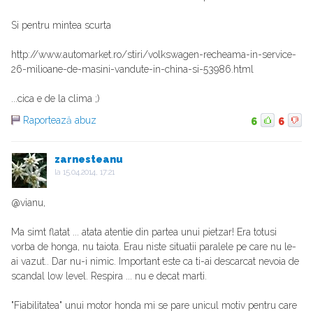
Si pentru mintea scurta
http://www.automarket.ro/stiri/volkswagen-recheama-in-service-
26-milioane-de-masini-vandute-in-china-si-53986.html
...cica e de la clima ;)
Raportează abuz
6
6
zarnesteanu
la
15.04.2014, 17:21
@vianu,
Ma simt flatat ... atata atentie din partea unui pietzar! Era totusi
vorba de honga, nu taiota. Erau niste situatii paralele pe care nu le-
ai vazut.. Dar nu-i nimic. Important este ca ti-ai descarcat nevoia de
scandal low level. Respira ... nu e decat marti.
"Fiabilitatea" unui motor honda mi se pare unicul motiv pentru care