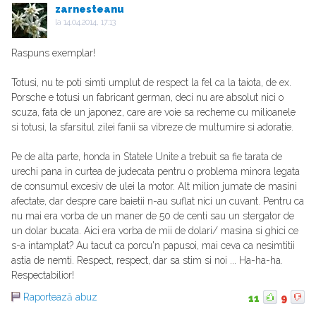
zarnesteanu
la
14.04.2014, 17:13
Raspuns exemplar!
Totusi, nu te poti simti umplut de respect la fel ca la taiota, de ex.
Porsche e totusi un fabricant german, deci nu are absolut nici o
scuza, fata de un japonez, care are voie sa recheme cu milioanele
si totusi, la sfarsitul zilei fanii sa vibreze de multumire si adoratie.
Pe de alta parte, honda in Statele Unite a trebuit sa fie tarata de
urechi pana in curtea de judecata pentru o problema minora legata
de consumul excesiv de ulei la motor. Alt milion jumate de masini
afectate, dar despre care baietii n-au suflat nici un cuvant. Pentru ca
nu mai era vorba de un maner de 50 de centi sau un stergator de
un dolar bucata. Aici era vorba de mii de dolari/ masina si ghici ce
s-a intamplat? Au tacut ca porcu'n papusoi, mai ceva ca nesimtitii
astia de nemti. Respect, respect, dar sa stim si noi ... Ha-ha-ha.
Respectabilior!
Raportează abuz
11
9