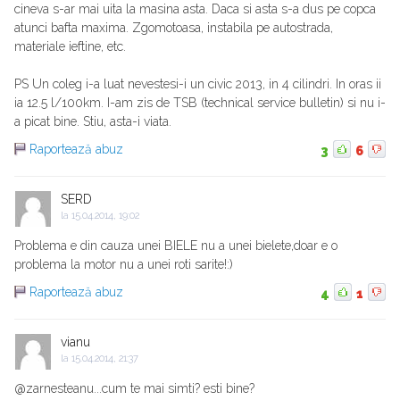
cineva s-ar mai uita la masina asta. Daca si asta s-a dus pe copca
atunci bafta maxima. Zgomotoasa, instabila pe autostrada,
materiale ieftine, etc.
PS Un coleg i-a luat nevestesi-i un civic 2013, in 4 cilindri. In oras ii
ia 12.5 l/100km. I-am zis de TSB (technical service bulletin) si nu i-
a picat bine. Stiu, asta-i viata.
Raportează abuz
3
6
SERD
la
15.04.2014, 19:02
Problema e din cauza unei BIELE nu a unei bielete,doar e o
problema la motor nu a unei roti sarite!:)
Raportează abuz
4
1
vianu
la
15.04.2014, 21:37
@zarnesteanu...cum te mai simti? esti bine?