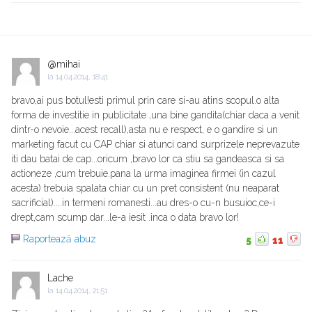
@mihai
la
14.04.2014, 18:41
bravo,ai pus botul!esti primul prin care si-au atins scopul.o alta
forma de investitie in publicitate ,una bine gandita(chiar daca a venit
dintr-o nevoie...acest recall),asta nu e respect, e o gandire si un
marketing facut cu CAP chiar si atunci cand surprizele neprevazute
iti dau batai de cap...oricum ,bravo lor ca stiu sa gandeasca si sa
actioneze ,cum trebuie.pana la urma imaginea firmei (in cazul
acesta) trebuia spalata chiar cu un pret consistent (nu neaparat
sacrificial)....in termeni romanesti...au dres-o cu-n busuioc,ce-i
drept,cam scump dar...le-a iesit .inca o data bravo lor!
Raportează abuz
5
11
Lache
la
14.04.2014, 21:51