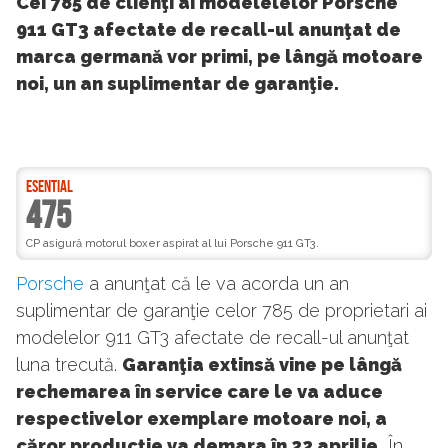
Cei 785 de clienţi ai modelelelor Porsche
911 GT3 afectate de recall-ul anunţat de
marca germană vor primi, pe lângă motoare
noi, un an suplimentar de garanţie.
ESENTIAL
475
CP asigură motorul boxer aspirat al lui Porsche 911 GT3.
Porsche
a anunţat că le va acorda un an
suplimentar de garanţie celor 785 de proprietari ai
modelelor 911 GT3 afectate de recall-ul anunţat
luna trecută.
Garanţia extinsă vine pe lângă
rechemarea în service care le va aduce
respectivelor exemplare motoare noi, a
căror producţie va demara în 22 aprilie.
În