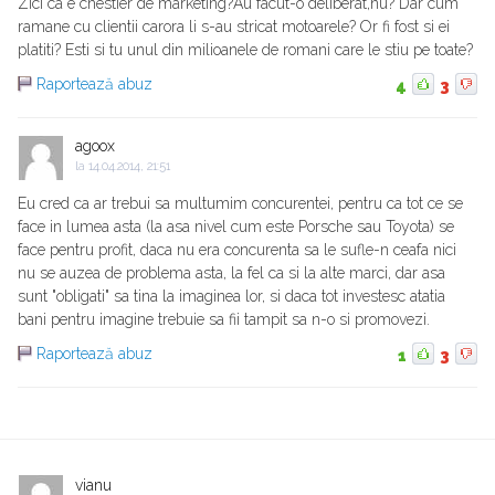
Zici ca e chestier de marketing?Au facut-o deliberat,nu? Dar cum
ramane cu clientii carora li s-au stricat motoarele? Or fi fost si ei
platiti? Esti si tu unul din milioanele de romani care le stiu pe toate?
Raportează abuz
4
3
agoox
la
14.04.2014, 21:51
Eu cred ca ar trebui sa multumim concurentei, pentru ca tot ce se
face in lumea asta (la asa nivel cum este Porsche sau Toyota) se
face pentru profit, daca nu era concurenta sa le sufle-n ceafa nici
nu se auzea de problema asta, la fel ca si la alte marci, dar asa
sunt "obligati" sa tina la imaginea lor, si daca tot investesc atatia
bani pentru imagine trebuie sa fii tampit sa n-o si promovezi.
Raportează abuz
1
3
vianu