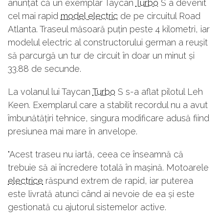
anunțat că un exemplar Taycan
Turbo
S a devenit
cel mai rapid
model electric
de pe circuitul Road
Atlanta. Traseul măsoară puțin peste 4 kilometri, iar
modelul electric al constructorului german a reușit
să parcurgă un tur de circuit în doar un minut și
33.88 de secunde.
La volanul lui Taycan
Turbo
S s-a aflat pilotul Leh
Keen. Exemplarul care a stabilit recordul nu a avut
îmbunătățiri tehnice, singura modificare adusă fiind
presiunea mai mare în anvelope.
"Acest traseu nu iartă, ceea ce înseamnă că
trebuie să ai încredere totală în mașină. Motoarele
electrice
răspund extrem de rapid, iar puterea
este livrată atunci când ai nevoie de ea și este
gestionată cu ajutorul sistemelor active.