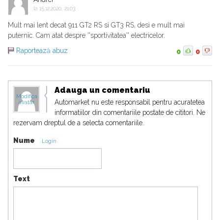
la
15.12.2020, 21:03
Mult mai lent decat 911 GT2 RS si GT3 RS, desi e mult mai
puternic. Cam atat despre ''sportivitatea'' electricelor.
Raportează abuz
0
0
Adauga un comentariu
Modifica
Automarket nu este responsabil pentru acuratetea
avatar
informatiilor din comentariile postate de cititori. Ne
rezervam dreptul de a selecta comentariile.
Nume
Login
Text