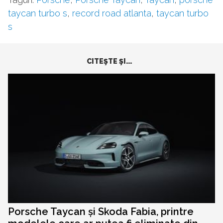
taycan turbo s
,
record road atlanta
,
taycan turbo
s
CITEŞTE ŞI...
Porsche Taycan și Skoda Fabia, printre