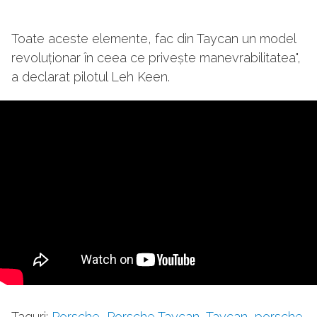
Toate aceste elemente, fac din Taycan un model
revoluționar în ceea ce privește manevrabilitatea",
a declarat pilotul Leh Keen.
Taguri:
Porsche
,
Porsche Taycan
,
Taycan
,
porsche