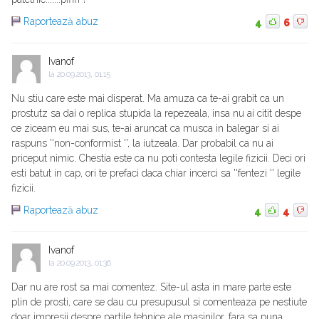
Raportează abuz
4
6
Ivanof
la
20.09.2013, 01:15
Nu stiu care este mai disperat. Ma amuza ca te-ai grabit ca un
prostutz sa dai o replica stupida la repezeala, insa nu ai citit despe
ce ziceam eu mai sus, te-ai aruncat ca musca in balegar si ai
raspuns ''non-conformist '', la iutzeala. Dar probabil ca nu ai
priceput nimic. Chestia este ca nu poti contesta legile fizicii. Deci ori
esti batut in cap, ori te prefaci daca chiar incerci sa ''fentezi '' legile
fizicii.
Raportează abuz
4
4
Ivanof
la
20.09.2013, 01:36
Dar nu are rost sa mai comentez. Site-ul asta in mare parte este
plin de prosti, care se dau cu presupusul si comenteaza pe nestiute
doar impresii despre partile tehnice ale masinilor, fara sa puna