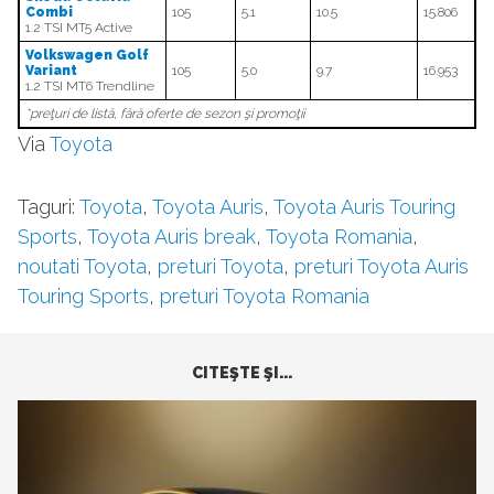
Combi
105
5.1
10.5
15.806
1.2 TSI MT5 Active
Volkswagen Golf
Variant
105
5.0
9.7
16.953
1.2 TSI MT6 Trendline
*preţuri de listă, fără oferte de sezon şi promoţii
Via
Toyota
Taguri:
Toyota
,
Toyota Auris
,
Toyota Auris Touring
Sports
,
Toyota Auris break
,
Toyota Romania
,
noutati Toyota
,
preturi Toyota
,
preturi Toyota Auris
Touring Sports
,
preturi Toyota Romania
CITEŞTE ŞI...