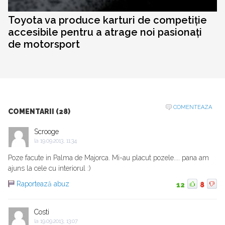
Toyota va produce karturi de competiție
accesibile pentru a atrage noi pasionați
de motorsport
COMENTEAZA
COMENTARII (28)
Scrooge
la
19.09.2013, 11:34
Poze facute in Palma de Majorca. Mi-au placut pozele.... pana am
ajuns la cele cu interiorul :)
Raportează abuz
12
8
Costi
la
19.09.2013, 13:07