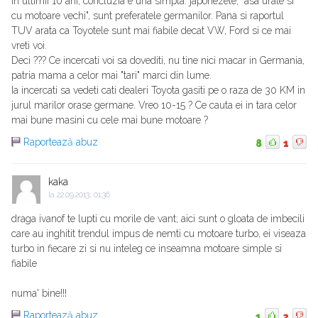
in ultimii 10 ani, concluzia e una simpla: japonezele, "asa urate si
cu motoare vechi", sunt preferatele germanilor. Pana si raportul
TUV arata ca Toyotele sunt mai fiabile decat VW, Ford si ce mai
vreti voi.
Deci ??? Ce incercati voi sa dovediti, nu tine nici macar in Germania,
patria mama a celor mai "tari" marci din lume.
Ia incercati sa vedeti cati dealeri Toyota gasiti pe o raza de 30 KM in
jurul marilor orase germane. Vreo 10-15 ? Ce cauta ei in tara celor
mai bune masini cu cele mai bune motoare ?
Raportează abuz
8
1
kaka
la
22.09.2013, 01:36
draga ivanof te lupti cu morile de vant; aici sunt o gloata de imbecili
care au inghitit trendul impus de nemti cu motoare turbo, ei viseaza
turbo in fiecare zi si nu inteleg ce inseamna motoare simple si
fiabile
numa' bine!!!
Raportează abuz
1
2