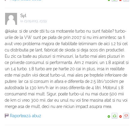
Syl
la
23.09.2013, 23:59
@kaka: si de unde stii tu ca motoarele turbo nu sunt fiabile? turbo-
urile de la VW sunt pe piata de prin 2007 si nu imi amintesc sa fi
avut vreo problema majora de fiabilitate (eliminam de aici 1.2 tsi cel
cu distributia pe lant, fabricat de skoda si deja scos din productie).
Eu zic ca toate au plusuri si minusuri, la turbo mai ales plusuri in
ce priveste consumul si performanta. Am 2 masini, un 1.8 aspirat si
un 1.4 turbo. 1.8 turbo are pe hartie 20 cai in plus, insa in realitate
este mai putin vioi decat turbo-ul, mai ales pe treptele inferioare de
putere. Iar ca si consum in afara e diferenta de 2.5 litri/100km pe
autostrada la 130 km/h iar in oras diferenta de 4 litri. Motorul 1.8
consumand mai mult. Sigur, poate turbo-ul nu mai duce 500 mii
de km ci vreo 300 mii..dar eu unul nu voi tine masina atat si nu voi
merge asa de mult, deci nu are niciun impact asupra mea.
Raportează abuz
0
0