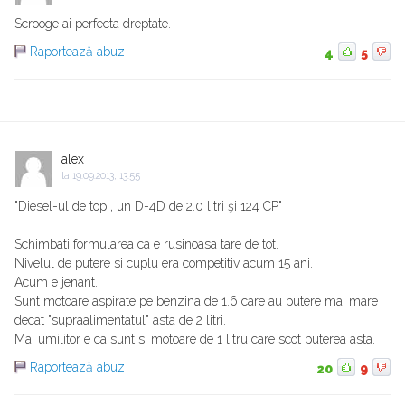
Scrooge ai perfecta dreptate.
Raportează abuz
4
5
alex
la
19.09.2013, 13:55
"Diesel-ul de top , un D-4D de 2.0 litri şi 124 CP"
Schimbati formularea ca e rusinoasa tare de tot.
Nivelul de putere si cuplu era competitiv acum 15 ani.
Acum e jenant.
Sunt motoare aspirate pe benzina de 1.6 care au putere mai mare
decat "supraalimentatul" asta de 2 litri.
Mai umilitor e ca sunt si motoare de 1 litru care scot puterea asta.
Raportează abuz
20
9