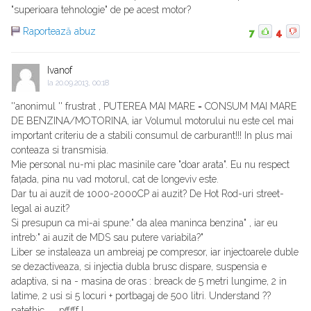
"superioara tehnologie" de pe acest motor?
Raportează abuz
7
4
Ivanof
la
20.09.2013, 00:18
''anonimul '' frustrat , PUTEREA MAI MARE = CONSUM MAI MARE
DE BENZINA/MOTORINA, iar Volumul motorului nu este cel mai
important criteriu de a stabili consumul de carburant!!! In plus mai
conteaza si transmisia.
Mie personal nu-mi plac masinile care "doar arata". Eu nu respect
fațada, pina nu vad motorul, cat de longeviv este.
Dar tu ai auzit de 1000-2000CP ai auzit? De Hot Rod-uri street-
legal ai auzit?
Si presupun ca mi-ai spune:" da alea maninca benzina" , iar eu
intreb:" ai auzit de MDS sau putere variabila?"
Liber se instaleaza un ambreiaj pe compresor, iar injectoarele duble
se dezactiveaza, si injectia dubla brusc dispare, suspensia e
adaptiva, si na - masina de oras : breack de 5 metri lungime, 2 in
latime, 2 usi si 5 locuri + portbagaj de 500 litri. Understand ??
patethic.......pfffff !