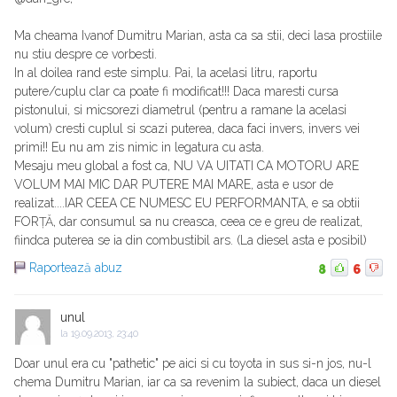
Ma cheama Ivanof Dumitru Marian, asta ca sa stii, deci lasa prostiile
nu stiu despre ce vorbesti.
In al doilea rand este simplu. Pai, la acelasi litru, raportu
putere/cuplu clar ca poate fi modificat!!! Daca maresti cursa
pistonului, si micsorezi diametrul (pentru a ramane la acelasi
volum) cresti cuplul si scazi puterea, daca faci invers, invers vei
primi!! Eu nu am zis nimic in legatura cu asta.
Mesaju meu global a fost ca, NU VA UITATI CA MOTORU ARE
VOLUM MAI MIC DAR PUTERE MAI MARE, asta e usor de
realizat....IAR CEEA CE NUMESC EU PERFORMANTA, e sa obtii
FORȚĂ, dar consumul sa nu creasca, ceea ce e greu de realizat,
fiindca puterea se ia din combustibil ars. (La diesel asta e posibil)
Raportează abuz
8
6
unul
la
19.09.2013, 23:40
Doar unul era cu "pathetic" pe aici si cu toyota in sus si-n jos, nu-l
chema Dumitru Marian, iar ca sa revenim la subiect, daca un diesel