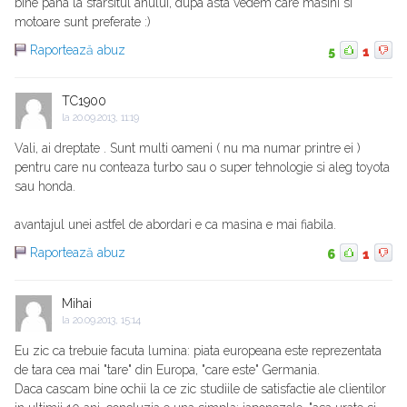
bine pana la sfarsitul anului, dupa asta vedem care masini si
motoare sunt preferate :)
Raportează abuz
5
1
TC1900
la
20.09.2013, 11:19
Vali, ai dreptate . Sunt multi oameni ( nu ma numar printre ei )
pentru care nu conteaza turbo sau o super tehnologie si aleg toyota
sau honda.
avantajul unei astfel de abordari e ca masina e mai fiabila.
Raportează abuz
6
1
Mihai
la
20.09.2013, 15:14
Eu zic ca trebuie facuta lumina: piata europeana este reprezentata
de tara cea mai "tare" din Europa, "care este" Germania.
Daca cascam bine ochii la ce zic studiile de satisfactie ale clientilor