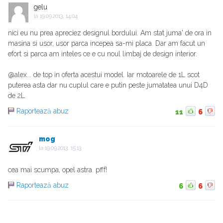
gelu
la
19.09.2013, 14:04
nici eu nu prea apreciez designul bordului. Am stat juma' de ora in
masina si usor, usor parca incepea sa-mi placa. Dar am facut un
efort si parca am inteles ce e cu noul limbaj de design interior.
@alex... de top in oferta acestui model. Iar motoarele de 1L scot
puterea asta dar nu cuplul care e putin peste jumatatea unui D4D
de 2L
Raportează abuz
11
6
mog
la
19.09.2013, 15:13
cea mai scumpa, opel astra. pfff!
Raportează abuz
6
6