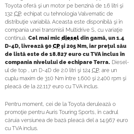
Toyota oferă şi un motor pe benzină de 1.6 litri şi
132
CP
, echipat cu tehnologia Valvematic de
distribuţie variabilă. Aceasta este disponibilă şi în
compania unei transmisii Multidrive S, cu variaţie
continuă.
Cel mai mic
diesel
din gamă, un 1.4
D-4D, livrează 90
CP
şi 205 Nm, iar preţul său
de listă este de 18.827 euro cu TVA inclus în
compania nivelului de echipare Terra.
Diesel-
ul de top , un D-4D de 2.0 litri şi 124
CP
, are un
cuplu maxim de 310 Nm între 1.600 şi 2.400 rpm şi
pleacă de la 22.117 euro cu TVA inclus.
Pentru moment, cei de la Toyota derulează o
promoţie pentru Auris Touring Sports, în cadrul
căruia versiunea de bază pleacă del a 14.967 euro
cu TVA inclus.