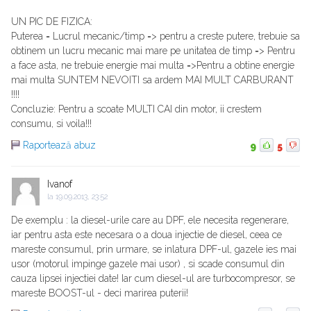
UN PIC DE FIZICA:
Puterea = Lucrul mecanic/timp => pentru a creste putere, trebuie sa
obtinem un lucru mecanic mai mare pe unitatea de timp => Pentru
a face asta, ne trebuie energie mai multa =>Pentru a obtine energie
mai multa SUNTEM NEVOITI sa ardem MAI MULT CARBURANT
!!!!
Concluzie: Pentru a scoate MULTI CAI din motor, ii crestem
consumu, si voila!!!
Raportează abuz
9
5
Ivanof
la
19.09.2013, 23:52
De exemplu : la diesel-urile care au DPF, ele necesita regenerare,
iar pentru asta este necesara o a doua injectie de diesel, ceea ce
mareste consumul, prin urmare, se inlatura DPF-ul, gazele ies mai
usor (motorul impinge gazele mai usor) , si scade consumul din
cauza lipsei injectiei date! Iar cum diesel-ul are turbocompresor, se
mareste BOOST-ul - deci marirea puterii!