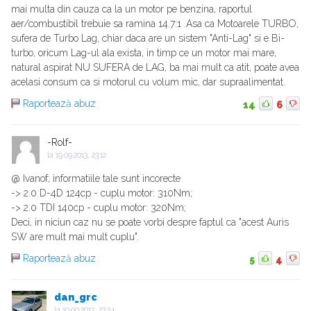
mai multa din cauza ca la un motor pe benzina, raportul
aer/combustibil trebuie sa ramina 14.7:1 .Asa ca Motoarele TURBO,
sufera de Turbo Lag, chiar daca are un sistem "Anti-Lag" si e Bi-
turbo, oricum Lag-ul ala exista, in timp ce un motor mai mare,
natural aspirat NU SUFERA de LAG, ba mai mult ca atit, poate avea
acelasi consum ca si motorul cu volum mic, dar supraalimentat.
Raportează abuz
14
6
-Rolf-
la
19.09.2013, 23:12
@ Ivanof; informatiile tale sunt incorecte
-> 2.0 D-4D 124cp - cuplu motor: 310Nm;
-> 2.0 TDI 140cp - cuplu motor: 320Nm;
Deci, in niciun caz nu se poate vorbi despre faptul ca "acest Auris
SW are mult mai mult cuplu".
Raportează abuz
5
4
dan_grc
la
19.09.2013, 23:24