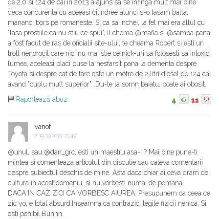
de 2.0 si 124 de cai in 2013 a ajuns sa se infinga mult mai bine
deca concurenta cu aceeasi cilindree atunci s-o lasam balta,
mananci bors pe romaneste. Si ca sa inchei, la fel mai era altul cu
"lasa prostiile ca nu stiu ce spui", il chema @mafia si @samba pana
a fost facut de ras de oficialii site-ului, te cheama Robert si esti un
troll nenorocit care nici nu mai stie ce nick-uri sa folosesti sa intoxici
lumea, aceleasi placi puse la nesfarsit pana la dementa despre
Toyota si despre cat de tare este un motro de 2 litri diesel de 124 cai
avand "cuplu mult superior"...Du-te la somn baiatu, poate ai obosit.
Raportează abuz
4
11
Ivanof
la
19.09.2013, 23:49
@unul, sau @dan_grc, esti un maestru asa-i ? Mai bine pune-ti
mintea si comenteaza articolul din discutie sau cateva comentarii
despre subiectul deschis de mine. Asta daca chiar ai ceva dram de
cultura in acest domeniu, si nu vorbesti numai de pomana.
DACA IN CAZ ZICI CA VORBESC AIUREA: Presupunem ca ceea ce
zic yo, e total absurd.Inseamna ca contrazici legile fizicii nenica. Si
esti penibil.Bunnn.