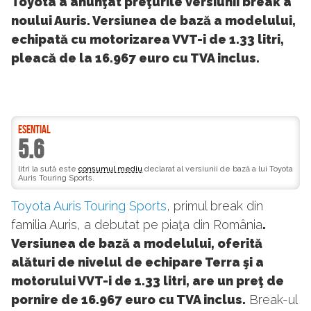
Toyota a anunţat preţurile versiunii break a
noului Auris. Versiunea de bază a modelului,
echipată cu motorizarea VVT-i de 1.33 litri,
pleacă de la 16.967 euro cu TVA inclus.
ESENTIAL
5.6
litri la sută este
consumul mediu
declarat al versiunii de bază a lui Toyota
Auris Touring Sports.
Toyota Auris Touring Sports
, primul break din
familia Auris, a debutat pe piaţa din România
.
Versiunea de bază a modelului, oferită
alături de nivelul de echipare Terra şi a
motorului VVT-i de 1.33 litri, are un preţ de
pornire de 16.967 euro cu TVA inclus.
Break-ul