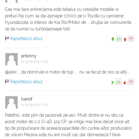
Cea mai tare antireclama este tabelul cu celelalte modele si
preturi.Pai cum sa dai aproape 17000 pe o Toyota cu caroserie
hyundaizata si interior de Kia Rio?Motor de ....drujba iar concurenta
se da numai cu turbo(aproape toti)
Raportează abuz
8
9
antonny
la
19.09.2013, 22:40
@alex.....da domnule e motor de top .... nu sa facut de ras ca altii....
Raportează abuz
7
4
Ivanof
la
19.09.2013, 22:51
Patethic, este plin de pasionati pe aici. Multi dintre ei nu stiu ca
acest motor de 2,0 D-4D 124 CP, se infige mai bine decat orice alt
tip de propulsoare de aceeasicapacitate din curtea altor producatori
de volum.Masina asta nu are multi cai, dar demareaza f bine,