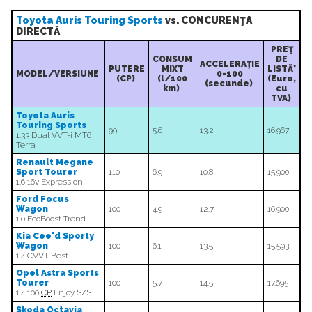
Toyota Auris Touring Sports
vs. CONCURENŢA
DIRECTĂ
PREŢ
CONSUM
DE
ACCELERAŢIE
PUTERE
MIXT
LISTĂ*
MODEL/VERSIUNE
0-100
(CP)
(l/100
(Euro,
(secunde)
km)
cu
TVA)
Toyota Auris
Touring Sports
99
5.6
13.2
16.967
1.33 Dual VVT-i MT6
Terra
Renault Megane
Sport Tourer
110
6.9
10.8
15.900
1.6 16v Expression
Ford Focus
Wagon
100
4.9
12.7
16.900
1.0 EcoBoost Trend
Kia Cee'd Sporty
Wagon
100
6.1
13.5
15.593
1.4 CVVT Best
Opel Astra Sports
Tourer
100
5.7
14.5
17.695
1.4 100
CP
Enjoy S/S
Skoda Octavia