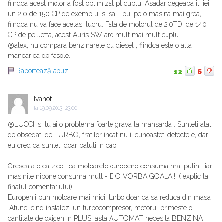
fiindca acest motor a fost optimizat pt cuplu. Asadar degeaba iti iei
un 2,0 de 150 CP de exemplu, si sa-l pui pe o masina mai grea,
fiindca nu va face acelasi lucru. Fata de motorul de 2,0TDI de 140
CP de pe Jetta, acest Auris SW are mult mai mult cuplu.
@alex, nu compara benzinarele cu diesel , fiindca este o alta
mancarica de fasole.
Raportează abuz
12
6
Ivanof
la
19.09.2013, 23:00
@LUCCI, si tu ai o problema foarte grava la mansarda : Sunteti atat
de obsedati de TURBO, fratilor incat nu ii cunoasteti defectele, dar
eu cred ca sunteti doar batuti in cap .
Greseala e ca ziceti ca motoarele europene consuma mai putin , iar
masinile nipone consuma mult - E O VORBA GOALA!!! ( explic la
finalul comentariului).
Europenii pun motoare mai mici, turbo doar ca sa reduca din masa
.Atunci cind instalezi un turbocompresor, motorul primeste o
cantitate de oxigen in PLUS, asta AUTOMAT necesita BENZINA