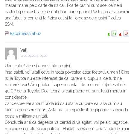
macar mana pe o carte de fizica . Foarte putini sunt acei oameni
isteti de pe acest site, si sunt doar foarte putini. Restul, doar anonimi
analfabeti si corijenti la fizica cat si la ''organe de masini '' adica
SSM.
Raportează abuz
5
4
Vali
la
20.09.2013, 09:20
Uau, cata fizica si cunostinte pe aici.
Insa baieti, voi uitati ceva in toata povestea asta: factorul uman ! Cine
isi ia Toyota nu este interesat de cai putere si cuplu si ce turbine
mai vreti voi ! Am prieteni super incantati de motorul 1.4 diesel de
90 CP de la Toyota. Deci teoria si caii putere nu sunt luati mereu in
consideratie.
Cat despre varianta hibrida isi dau atatia cu parerea, asa cum au
facut-o si despre Prius. Asta nu i-a impiedicat pe japonezi sa vanda
peste 5 milioane unitati.
Concluzia ar fi ca degeaba va certati si va agitati voi pe aici legat de
motoare si cuplu si cai putere... Haideti sa vedem cine vinde cel mai