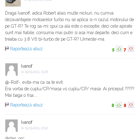
Draga Ivanoff, adica Robert alias multe nickuri, nu cumva
dezavantajele motoarelor turbo nu se aplica si-n cazul motorului de
pe GT-R? Te rog sa-mi spui ca ala este o exceptie, deci cele apirate
sunt mai fiabile, consuma mai putin si asa mai departe, deci cum e
treaba cu 3.8 V6 bi-turbo de pe GT-R? Uimeste-ma.
Raportează abuz
5
7
Ivanof
la
19.09.2013, 23:26
@-Rolf-, evita-ma ca sa te evit.
Era vorba de cuplu/CP/masa vs cuplu/CP/ masa .Ai priceput ?????
Mai baga o fisa.....
Raportează abuz
8
8
Ivanof
la
19.09.2013, 23:32
@dan_grc,