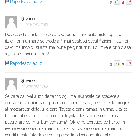
Raportează abuz
7
4
@Ivanof
la
19.09.2013, 23:55
De accord cu asta. Iar ce care va pune la indoiala niste legi ale
fizicii, prin urmare se crede a fi mai destepti decat fizicienii, atunci
da-o ma incolo...si asta ma pune pe ginduri: Nu cumva e prin clasa
a 5-6-a si noi nu stim ?
Raportează abuz
3
2
@Ivanof
la
19.09.2013, 23:59
Se pare ca n-ai auzit de tehnologii mai avansate de scadere a
consumului chiar daca puterea este mai mare, se numeste progres
al motoarelor, detaliu la care Toyota a cam ramas in urma, uita-te
bine in tabelul ala, ti se pare ca Toyota, desi are cea mai mica
putere, are cel mai bun consum?:).Ok, cifre teoretice pe hartie, in
realitate se consuma mai mult, dar si Toyota consuma mai mult in
conditii reale fata de ce scrie pe hartie, deci cum iti explicit