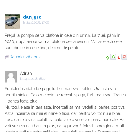
dan_grc
la
24.10.2018, 17:06
Prețul la pompă se va plafona în cele din urmă. La 7 lei, până în
2020, după aia se va mai plafona de câteva ori. Măcar electricele
sunt din ce în ce ieftine, deci nu disperați.
Raportează abuz
9
1
Adrian
la
24.10.2018, 18:27
Sunteti obsedati de spagi, furt si manevre fratilor. Ura asta v-a
aburit mintea. Ca o melodie pe repeat: spaga, furt, manevre! Tranca
- tranca toata ziua.
Nu totul e asa in tara asta, incercati sa mai vedeti si partea pozitiva.
Astia incearca sa mai elimine o taxa, dar pentru voi tot nu e bine.
Lasa c-or sa vina ceilalti si toate taxele vi se vor parea normale. Ba
veti vrea sa dati bani in plus, ca sigur vor fi folositi spre gloria mult-