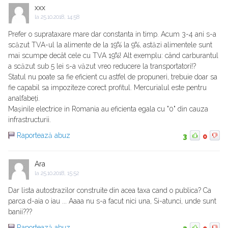
xxx
la
25.10.2018, 14:58
Prefer o suprataxare mare dar constanta in timp. Acum 3-4 ani s-a
scăzut TVA-ul la alimente de la 19% la 9%, astăzi alimentele sunt
mai scumpe decât cele cu TVA 19%! Alt exemplu: când carburantul
a scăzut sub 5 lei s-a văzut vreo reducere la transportatori!?
Statul nu poate sa fie eficient cu astfel de propuneri, trebuie doar sa
fie capabil sa impoziteze corect profitul. Mercurialul este pentru
analfabeți.
Mașinile electrice in Romania au eficienta egala cu "0" din cauza
infrastructurii.
Raportează abuz
3
0
Ara
la
25.10.2018, 15:52
Dar lista autostrazilor construite din acea taxa cand o publica? Ca
parca d-aia o iau ... Aaaa nu s-a facut nici una, Si-atunci, unde sunt
banii???
Raportează abuz