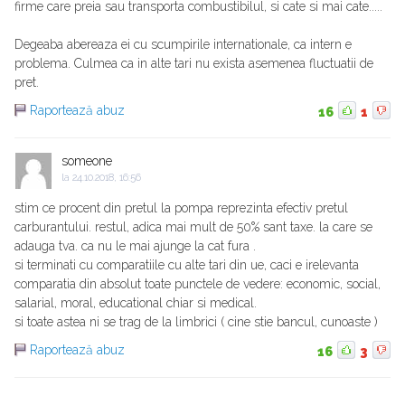
firme care preia sau transporta combustibilul, si cate si mai cate.....
Degeaba abereaza ei cu scumpirile internationale, ca intern e
problema. Culmea ca in alte tari nu exista asemenea fluctuatii de
pret.
Raportează abuz
16
1
someone
la
24.10.2018, 16:56
stim ce procent din pretul la pompa reprezinta efectiv pretul
carburantului. restul, adica mai mult de 50% sant taxe. la care se
adauga tva. ca nu le mai ajunge la cat fura .
si terminati cu comparatiile cu alte tari din ue, caci e irelevanta
comparatia din absolut toate punctele de vedere: economic, social,
salarial, moral, educational chiar si medical.
si toate astea ni se trag de la limbrici ( cine stie bancul, cunoaste )
Raportează abuz
16
3