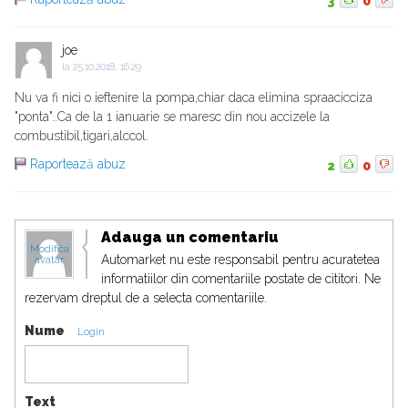
3
0
joe
la
25.10.2018, 16:29
Nu va fi nici o ieftenire la pompa,chiar daca elimina spraacicciza
"ponta"..Ca de la 1 ianuarie se maresc din nou accizele la
combustibil,tigari,alccol.
Raportează abuz
2
0
Adauga un comentariu
Modifica
Automarket nu este responsabil pentru acuratetea
avatar
informatiilor din comentariile postate de cititori. Ne
rezervam dreptul de a selecta comentariile.
Nume
Login
Text