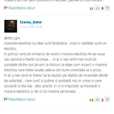
visata a tarii de catre politicieni imaculati, painea lui Dumnezeu !
Raportează abuz
17
8
tzenu_bmw
la
24.10.2018, 18:38
@dan_grc
masinile electrice ca idee sunt fantastice....insa in realitate sunt un
dezstru...
In primul rand pt romanul de rand o masina electrica fie ea noua
sau second e foarte scumpa......in al 2-lea rand mai mult de
jumatate dintre noi locuim la blocuri la etaje cum incarci o masina
electrica care trebe lasata cateva ore bune conectata la o priza....
in al 3-lea rand ar trebui sa te bazezi pe statiile de incarcate oferite
de autoritati....care sunt si putine si probabil nici in zona in care
locuiesti si bla bla....deci practic in ro e imposibil sa folosesti o
masina electrica zi de zi ca masina personala....
Raportează abuz
13
3