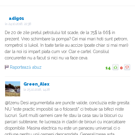
adig01
la
24.10.2018, 22:38
De 20 de zile pretul petrolului tot scade, de la 75$ la 66$ in
prezent. Vreo schimbare la pompa? Cei mai mari hoti sunt petrom,
rompetrol si lukoil. In toate tarile au accize (poate chiar si mai mari)
dar la noi isi impart piata cum vor. Clar e cartel. Consiliul
concurentei nu a facut si nici nu va face ceva.
Raportează abuz
14
0
Green_Alex
la
25.10.2018, 14:28
@tzenu Desi argumentatia are puncte valide, concluzia este gresita:
NU "este practic imposibil sa o folosesti" ci trebuie sa bifezi niste
lucruri. Sunt multi oameni care fie stau la casa sau la blocuri cu
parcari subterane, fie lucreaza in cladiri de birouri cu incarcatoare
disponibile. Masina electrica nu este un panaceu universal ci o
optiune pentru unii oameni deocamdata. Generalizarea asta.....