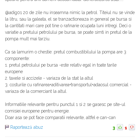
@adig01 20 de zile nu inseamna nimic la petrol. Titeiul nu se vinde
la litru, sau la galeata, el se tranzactioneaza in general pe bursa si
la cantitati mari care pot tine o rafinarie ocupata luni intregi. Deci o
variatie a pretului petrolului pe bursa, se poate simti in pretul de la
pompa mult mai tarziu.
Ca sa lamurim o chestie: pretul combustibilului la pompa are 3
componente:
1. pretul petrolului pe bursa -este relativ egal in toate tarile
europene
2. taxele si accizele - variaza de la stat la altul
3. costurile cu rafinarea+aditivarea+transportul+adaosul comercial -
variaza de la comerciant la altul.
Informatiile relevante pentru punctul 1 si 2 se gasesc pe site-ul
comisiei europene pentru energie.
Doar asa se pot face comparatii relevante, altfel e can-can
Raportează abuz
3
1