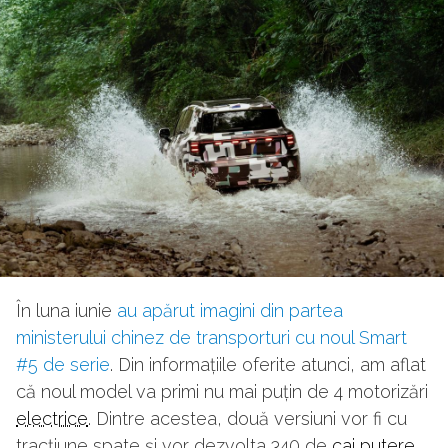
În luna iunie
au apărut imagini din partea
ministerului chinez de transporturi cu noul Smart
#5 de serie
. Din informațiile oferite atunci, am aflat
că noul model va primi nu mai puțin de 4 motorizări
electrice
. Dintre acestea, două versiuni vor fi cu
tracțiune spate și vor dezvolta 340 de
cai putere
,