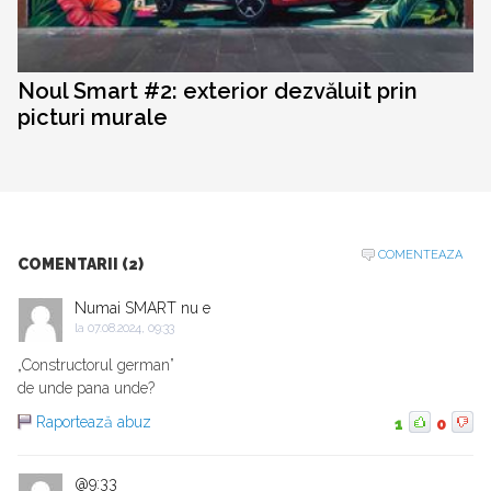
Noul Smart #2: exterior dezvăluit prin
picturi murale
COMENTEAZA
COMENTARII (2)
Numai SMART nu e
la
07.08.2024, 09:33
„Constructorul german”
de unde pana unde?
Raportează abuz
1
0
@9:33