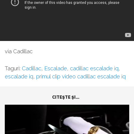
via Cadillac
Taguri:
Cadillac
,
Escalade
,
cadillac escalade iq
,
escalade iq
,
primul clip video cadillac escalade iq
CITEŞTE ŞI...