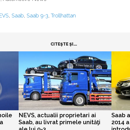
EVS
,
Saab
,
Saab 9-3
,
Trollhattan
CITEŞTE ŞI...
noile
NEVS, actualii proprietari ai
Saab a
la
Saab, au livrat primele unităţi
2014 a
.
ale lui 9-3
introd