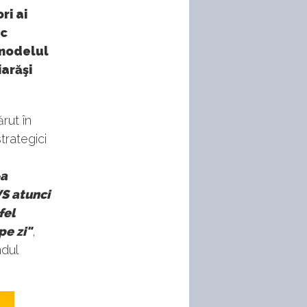
ri ai
ic
 modelul
iarăşi
rut în
trategici
-a
VS atunci
fel
pe zi"
,
dul