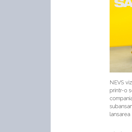
NEVS vize
printr-o 
compania 
subansam
lansarea 