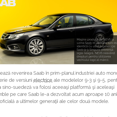
Maşina produsă de NEVS la
uzina Saab în ultimele luni es
identică cu ultima generaţie
Saab 9-3. Singura diferenţă:
sigla neagră, NEVS neavând
drepturi pentru utilizarea
vechiului logo al mărcii.
ază revenirea Saab în prim-planul industriei auto mon
serie de versiuni
electrice
ale modelelor 9-3 şi 9-5, pen
sino-suedeză va folosi aceeaşi platformă şi aceleaşi
ble pe care Saab le-a dezvoltat acum aproape 10 ani,
oficială a ultimelor generaţii ale celor două modele.