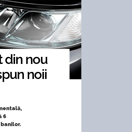
t din nou
spun noii
mentală,
ă 6
 banilor.