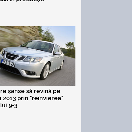
re şanse să revină pe
n 2013 prin "reînvierea"
lui 9-3