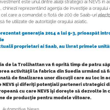
vestment este unul dintre aliaţii strategici ai NEVS în 
, chinezii reprezentând agenţia de investiţie a oraşului
 cel care a comandat o flotă de 200 de Saab-uri
electr
 fie utilizate de autorităţile oraşului asiatic.
rezentat generaţia 2014 a lui 9-3, prioaspăt intr
ie
tualii proprietari ai Saab, au livrat primele unităţ
a de la Trollhattan va fi oprită timp de patru să
rea activităţii la fabrica din Suedia urmând să f
nată de finalizarea unor discuţii care au loc în 
re NEVS şi diferiţi potenţiali parteneri strategici 
ropeană cu care NEVS îşi doreşte să dezvolte în
me de producţie pentru modele viitoare.
, Automotive News