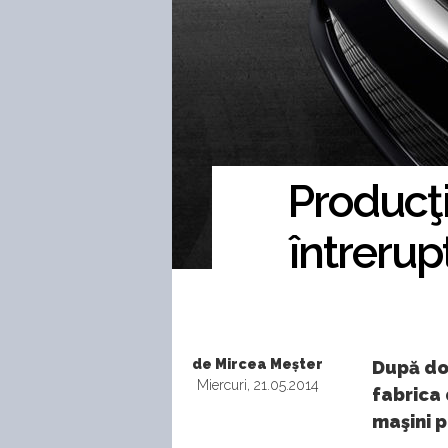
Producţi
întrerup
de Mircea Meșter
După do
Miercuri, 21.05.2014
fabrica
maşini p