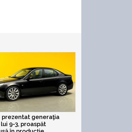
 prezentat generaţia
 lui 9-3, proaspăt
usă în producţie