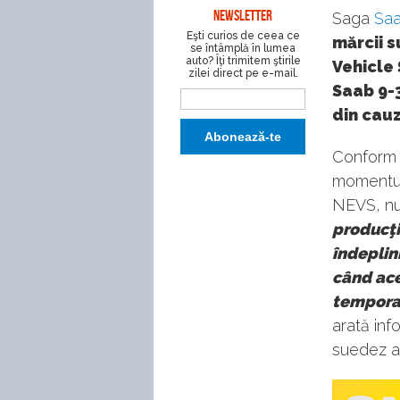
NEWSLETTER
Saga
Sa
Eşti curios de ceea ce
mărcii 
se întâmplă în lumea
auto? Îţi trimitem ştirile
Vehicle
zilei direct pe e-mail.
Saab 9-3
din cauz
Conform 
momentul 
NEVS, nu 
producţi
îndeplin
când ace
temporar
arată in
suedez a 