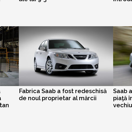
a
Fabrica Saab a fost redeschisă
Saab a
a
de noul proprietar al mărcii
piaţă î
ttan
vechiu