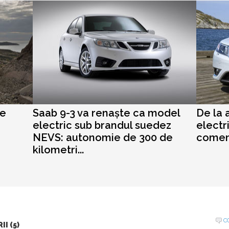
re
Saab 9-3 va renaște ca model
De la 
electric sub brandul suedez
electr
NEVS: autonomie de 300 de
comenz
kilometri...
C
I (5)