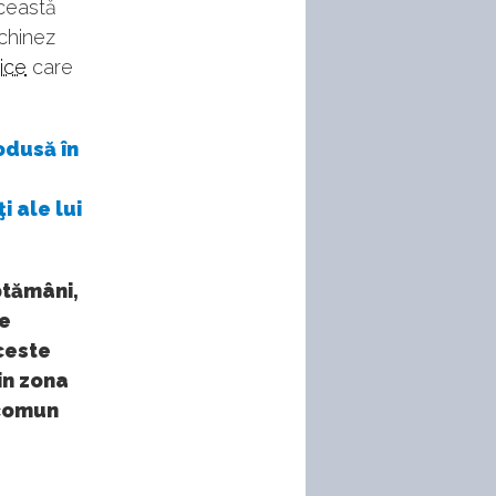
această
 chinez
ice
care
odusă în
i ale lui
ptămâni,
ie
aceste
din zona
 comun