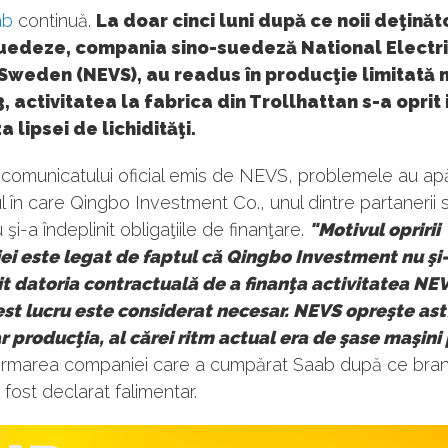
ab
continuă.
La doar cinci luni după ce noii deţinăto
suedeze, compania sino-suedeză National Electr
 Sweden (NEVS), au readus în producţie limitată
, activitatea la fabrica din Trollhattan s-a oprit 
a lipsei de lichidităţi.
comunicatului oficial emis de NEVS, problemele au apă
în care Qingbo Investment Co., unul dintre partanerii s
şi-a îndeplinit obligaţiile de finanţare.
"Motivul opririi
ei este legat de faptul că Qingbo Investment nu şi
it datoria contractuală de a finanţa activitatea NE
st lucru este considerat necesar. NEVS opreşte ast
 producţia, al cărei ritm actual era de şase maşini 
formarea companiei care a cumpărat Saab după ce bran
fost declarat falimentar.