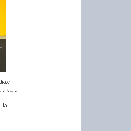
te
diale
tru care
 la