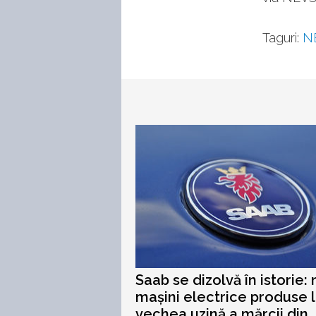
Taguri:
N
Saab se dizolvă în istorie: 
mașini electrice produse 
vechea uzină a mărcii din..