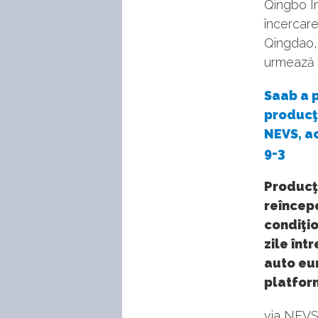
Qingbo In
încercare
Qingdao,
urmează să
Saab a p
producţ
NEVS, ac
9-3
Producţi
reîncepe
condiţio
zile înt
auto eu
platfor
via NEVS