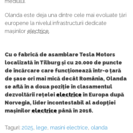
mediului.
Olanda este deja una dintre cele mai evoluate țări
europene la nivelul infrastructurii dedicate
mașinilor
electrice
.
Cu o fabrică de asamblare Tesla Motors
localizată în Tilburg și cu 20.000 de puncte
de încărcare care funcționează într-o țară
de șase ori mai mică decât România, Olanda
se află în a doua poziție în clasamentul
dezvoltării rețelei
electrice
în Europa după
Norvegia, lider incontestabil al adopției
mașinilor
electrice
până în 2016.
Taguri:
2025
,
lege
,
masini electrice
,
olanda