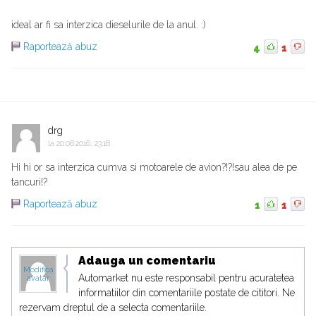
ideal ar fi sa interzica dieselurile de la anul. :)
Raportează abuz
4
1
drg
la
20.08.2016, 23:18
Hi hi or sa interzica cumva si motoarele de avion?!?!sau alea de pe
tancuri!?
Raportează abuz
1
1
Adauga un comentariu
Modifica
Automarket nu este responsabil pentru acuratetea
avatar
informatiilor din comentariile postate de cititori. Ne
rezervam dreptul de a selecta comentariile.