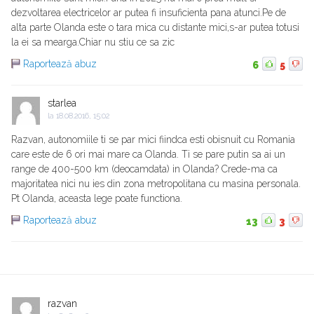
dezvoltarea electricelor ar putea fi insuficienta pana atunci.Pe de
alta parte Olanda este o tara mica cu distante mici,s-ar putea totusi
la ei sa mearga.Chiar nu stiu ce sa zic
Raportează abuz
6
5
starlea
la
18.08.2016, 15:02
Razvan, autonomiile ti se par mici fiindca esti obisnuit cu Romania
care este de 6 ori mai mare ca Olanda. Ti se pare putin sa ai un
range de 400-500 km (deocamdata) in Olanda? Crede-ma ca
majoritatea nici nu ies din zona metropolitana cu masina personala.
Pt Olanda, aceasta lege poate functiona.
Raportează abuz
13
3
razvan