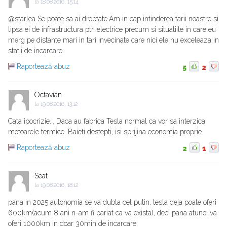
la
18.08.2016, 15:14
@starlea Se poate sa ai dreptate.Am in cap intinderea tarii noastre si
lipsa ei de infrastructura ptr. electrice precum si situatiile in care eu
merg pe distante mari in tari invecinate care nici ele nu exceleaza in
statii de incarcare.
Raportează abuz
5
2
Octavian
la
19.08.2016, 13:12
Cata ipocrizie... Daca au fabrica Tesla normal ca vor sa interzica
motoarele termice. Baieti destepti, isi sprijina economia proprie.
Raportează abuz
2
1
Seat
la
19.08.2016, 18:12
pana in 2025 autonomia se va dubla cel putin. tesla deja poate oferi
600km(acum 8 ani n-am fi pariat ca va exista), deci pana atunci va
oferi 1000km in doar 30min de incarcare.