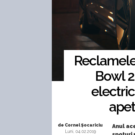
Reclamele 
Bowl 2
electri
apet
de Cornel Șocariciu
Anul ace
Luni, 04.02.2019
spoturi