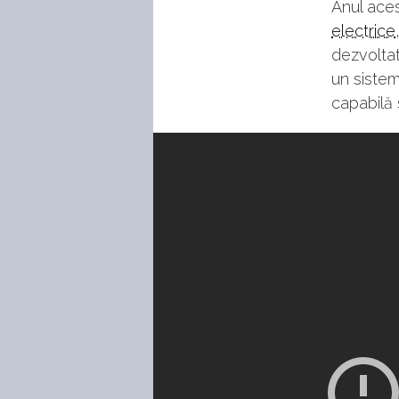
Anul ace
electrice
dezvoltat
un sistem
capabilă