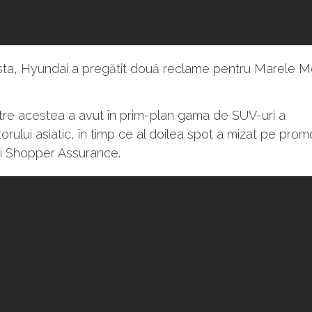
sta, Hyundai a pregătit două reclame pentru Marele Me
tre acestea a avut în prim-plan gama de SUV-uri a
orului asiatic, în timp ce al doilea spot a mizat pe pro
ui Shopper Assurance.