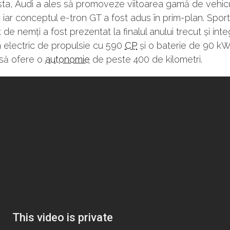
sta, Audi a ales să promoveze viitoarea gamă de vehic
, iar conceptul e-tron GT a fost adus în prim-plan. Sport
 de nemți a fost prezentat la finalul anului trecut și int
 electric de propulsie cu 590
CP
și o baterie de 90 k
 să ofere o
autonomie
de peste 400 de kilometri.