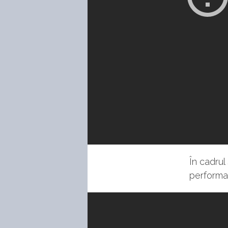
În cadru
performan