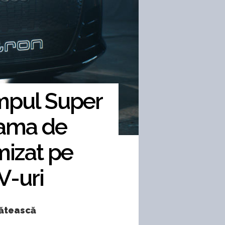
impul Super
gama de
mizat pe
V-uri
gătească