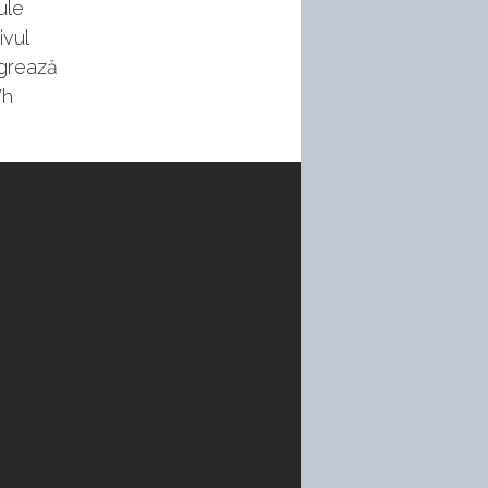
ule
ivul
egrează
Wh