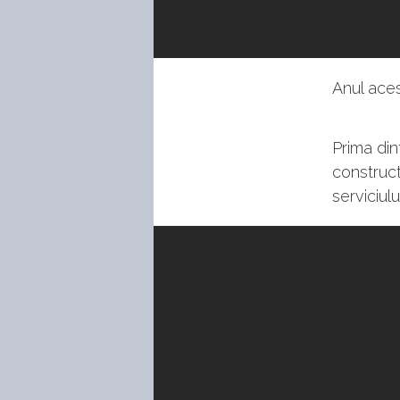
Anul ace
Prima din
construct
serviciul