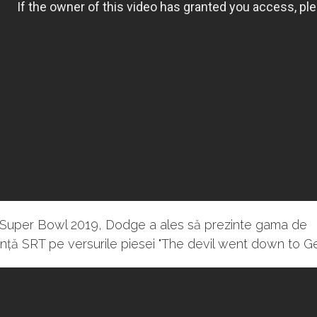
l Super Bowl 2019, Dodge a ales să prezinte gama de
ță SRT pe versurile piesei "The devil went down to Ge