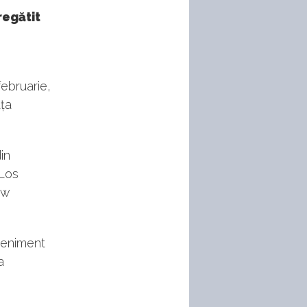
regătit
februarie,
ața
in
 Los
ew
veniment
a