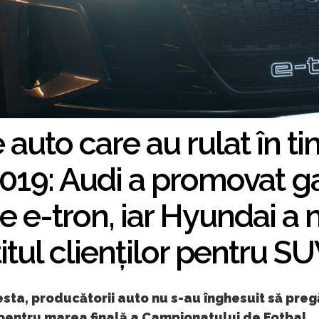
auto care au rulat în t
019: Audi a promovat 
ce e-tron, iar Hyundai a 
itul clienților pentru SU
sta, producătorii auto nu s-au înghesuit să pre
 pentru marea finală a Campionatului de Fotbal