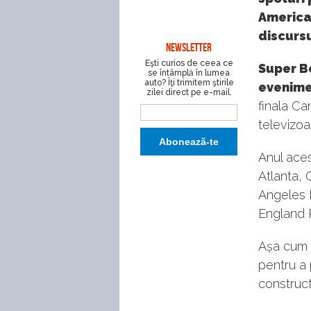
American
discursu
NEWSLETTER
Eşti curios de ceea ce
Super B
se întâmplă în lumea
auto? Îţi trimitem ştirile
evenime
zilei direct pe e-mail.
finala Ca
televizoa
Anul ace
Atlanta, 
Angeles R
England P
Așa cum 
pentru a 
construct