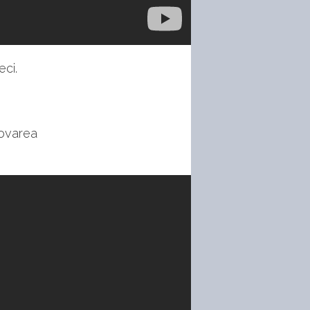
ci.
movarea