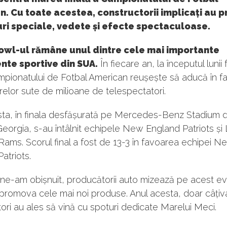
. Cu toate acestea, constructorii implicați au p
ri speciale, vedete și efecte spectaculoase.
owl-ul rămâne unul dintre cele mai importante
nte sportive din SUA.
În fiecare an, la începutul lunii 
mpionatului de Fotbal American reușește să aducă în f
relor sute de milioane de telespectatori.
sta, în finala desfășurată pe Mercedes-Benz Stadium d
Georgia, s-au întâlnit echipele New England Patriots și
ams. Scorul final a fost de 13-3 în favoarea echipei N
atriots.
ne-am obișnuit, producătorii auto mizează pe acest e
promova cele mai noi produse. Anul acesta, doar câțiv
ori au ales să vină cu spoturi dedicate Marelui Meci.