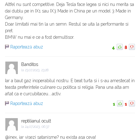
Altfel nu sunt competitive. Deja Tesla face legea si nici nu merita sa
dai dublu pe in IX1 sau IX3 Made in China pe un model 3 Made in
Germany.
Doar limitatii mai tin la un semn. Restul se uita la performante si
pret.
BMW nu mai e ce a fost demultisor.
Raportează abuz
4
8
Banditos
la
23.07.2023, 23:28
Iar a baut gaz inoperabilul nostru. E beat turta si i s-au amestecat in
teasta preferintele culinare cu politica si religia. Pana una alta am
aflat ca e curcubitaceu....activ.
Raportează abuz
1
1
reptilianul ocult
la
24.07.2023, 06:37
@inex, iar visezi satanisme? nu exista asa ceva!