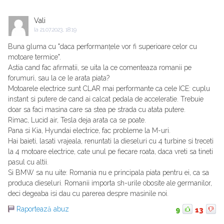
Vali
la
21.07.2023, 18:19
Buna gluma cu "daca performanțele vor fi superioare celor cu
motoare termice".
Astia cand fac afirmatii, se uita la ce comenteaza romanii pe
forumuri, sau la ce le arata piata?
Motoarele electrice sunt CLAR mai performante ca cele ICE: cuplu
instant si putere de cand ai calcat pedala de acceleratie. Trebuie
doar sa faci masina care sa stea pe strada cu atata putere.
Rimac, Lucid air, Tesla deja arata ca se poate.
Pana si Kia, Hyundai electrice, fac probleme la M-uri.
Hai baieti, lasati vrajeala, renuntati la dieseluri cu 4 turbine si treceti
la 4 motoare electrice, cate unul pe fiecare roata, daca vreti sa tineti
pasul cu altii.
Si BMW sa nu uite: Romania nu e principala piata pentru ei, ca sa
produca dieseluri. Romanii importa sh-urile obosite ale germanilor,
deci degeaba isi dau cu parerea despre masinile noi.
Raportează abuz
9
13