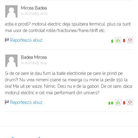
Mircea Badea
la
21.07.2023, 21:03
astia e prosti? motorul electric deja spulbera termicul. plus ca sunt
mai usor de controlat rotile/tractiunea/frane/drift etc..
Raportează abuz
5
8
Badea Mircea
la
21.07.2023, 22:41
Si de ce oare le dau fum la toate electricele pe care le prind pe
drum?! Nu vrea nimeni coane sa mearga cu mine la peste 150 la
ora! Ma uit pe waze. Nimic. Deci nu e de la gabori. De ce oare, daca
motorul electric e cel mai performant din univers?
Raportează abuz
10
8