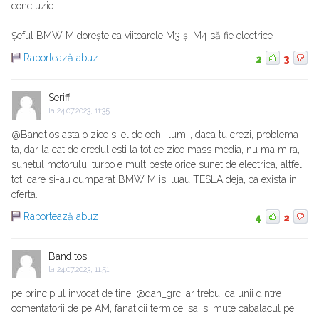
concluzie:
Șeful BMW M dorește ca viitoarele M3 și M4 să fie electrice
Raportează abuz
2
3
Seriff
la
24.07.2023, 11:35
@Bandtios asta o zice si el de ochii lumii, daca tu crezi, problema
ta, dar la cat de credul esti la tot ce zice mass media, nu ma mira,
sunetul motorului turbo e mult peste orice sunet de electrica, altfel
toti care si-au cumparat BMW M isi luau TESLA deja, ca exista in
oferta.
Raportează abuz
4
2
Banditos
la
24.07.2023, 11:51
pe principiul invocat de tine, @dan_grc, ar trebui ca unii dintre
comentatorii de pe AM, fanaticii termice, sa isi mute cabalacul pe