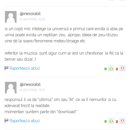
@inexorabil
la
24.07.2023, 23:33
si un copil mic intelege ca universul e primul care exista si abia pe
urma poate exista un reptilian zeu...apropo, ideea de zeu/dszeu
vine de la soare/fenomene meteo/droage etc
referitor la muzica, sunt sigur cum ar iesi un chestionar. la fel ca la
benve sau dizal ;)
Raportează abuz
0
2
@inexorabil
la
25.07.2023, 01:17
raspunsul il va da "ultimul" om sau "AI", ce va fi nemuritor si cu
adevarat trezit la realitate.
momentan suntem parte din "download".
Raportează abuz
0
2