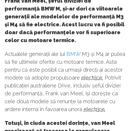
Frank van Meel, șeful diviziei de
performanță BMW M, și-ar dori ca viitoarele
generații ale modelelor de performanță M3
și M4 să fie electrice. Acest lucru va fi posibil
doar dacă performanțele vor fi superioare
celor cu motoare termice.
Actualele generații ale lui
BMW
M3 și M4 ar putea
să fie ultimele oferite cu motoare termice. Asta
pentru că este posibil ca urmașii direcți ai acestor
modele să adopte propulsoare
electrice
. Potrivit
publicației australiene Drive, inclusiv șeful diviziei
de performanță, Frank van Meel, își dorește ca
cele două modele să renunțe la motoarele cu
ardere internă în favoarea unora
electrice
.
Totuși, în ciuda acestei dorințe, van Meel
precizează că trecerea la propulsoare