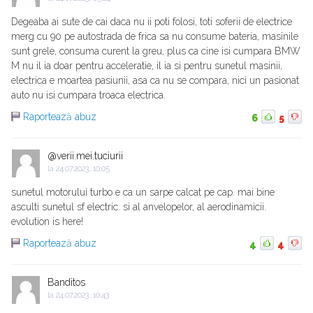
Degeaba ai sute de cai daca nu ii poti folosi, toti soferii de electrice
merg cu 90 pe autostrada de frica sa nu consume bateria, masinile
sunt grele, consuma curent la greu, plus ca cine isi cumpara BMW
M nu il ia doar pentru acceleratie, il ia si pentru sunetul masinii,
electrica e moartea pasiunii, asa ca nu se compara, nici un pasionat
auto nu isi cumpara troaca electrica.
Raportează abuz
6
5
@verii.mei.tuciurii
la
24.07.2023, 10:05
sunetul motorului turbo e ca un sarpe calcat pe cap. mai bine
asculti sunetul sf electric. si al anvelopelor, al aerodinamicii.
evolution is here!
Raportează abuz
4
4
Banditos
la
24.07.2023, 10:43