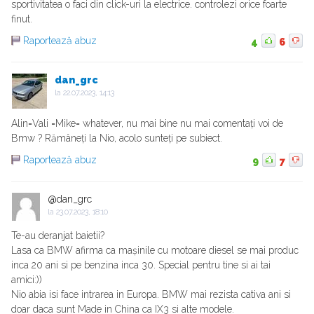
sportivitatea o faci din click-uri la electrice. controlezi orice foarte
finut.
Raportează abuz
4
6
dan_grc
la
22.07.2023, 14:13
Alin=Vali =Mike= whatever, nu mai bine nu mai comentați voi de
Bmw ? Rămâneți la Nio, acolo sunteți pe subiect.
Raportează abuz
9
7
@dan_grc
la
23.07.2023, 18:10
Te-au deranjat baietii?
Lasa ca BMW afirma ca mașinile cu motoare diesel se mai produc
inca 20 ani si pe benzina inca 30. Special pentru tine si ai tai
amici:))
Nio abia isi face intrarea in Europa. BMW mai rezista cativa ani si
doar daca sunt Made in China ca IX3 si alte modele.