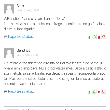
Seriff
la
25.07.2023, 08:38
@Bandtios ''cand o sa am bani de Tesla''
Nu mai visa, nu o sa ai niciodata, trage in continuare de golful ala 4
diesel si lasa figurile.
Raportează abuz
4
5
Banditos
la
25.07.2023, 17:41
Un retard a considerat de cuviinta sa imi foloseasca nick-name-ul.
N-am nimic impotriva. Nu e proprietatea mea. Daca a gasit, astfel, o
alta metoda sa se autosatisfaca decat prin cea binecunoscuta bravo
lui. Mai retard e sa pui botu' si sa nu distingi un fake de utilizatorul
obisnuit al acelui nick-name.
Raportează abuz
3
2