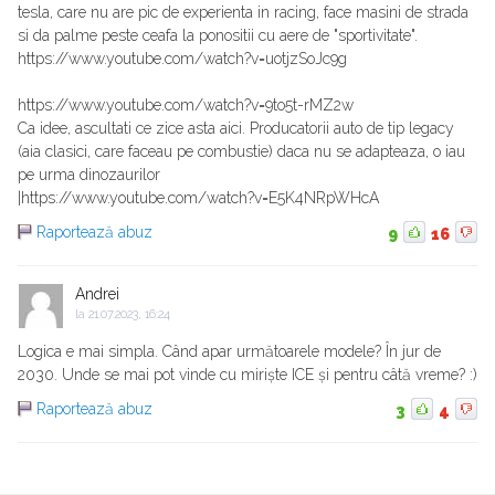
tesla, care nu are pic de experienta in racing, face masini de strada
si da palme peste ceafa la ponositii cu aere de "sportivitate".
https://www.youtube.com/watch?v=uotjzSoJc9g
https://www.youtube.com/watch?v=9to5t-rMZ2w
Ca idee, ascultati ce zice asta aici. Producatorii auto de tip legacy
(aia clasici, care faceau pe combustie) daca nu se adapteaza, o iau
pe urma dinozaurilor
|https://www.youtube.com/watch?v=E5K4NRpWHcA
Raportează abuz
9
16
Andrei
la
21.07.2023, 16:24
Logica e mai simpla. Când apar următoarele modele? În jur de
2030. Unde se mai pot vinde cu miriște ICE și pentru câtă vreme? :)
Raportează abuz
3
4