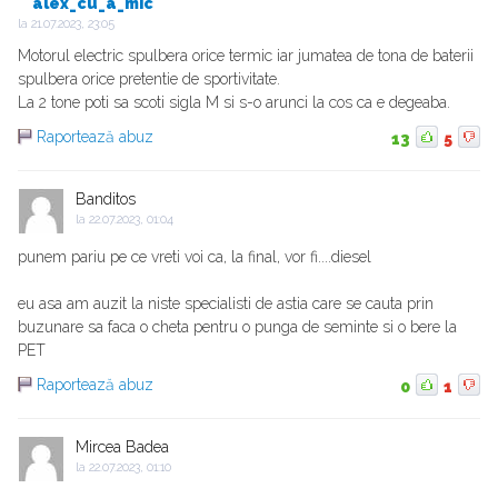
alex_cu_a_mic
la
21.07.2023, 23:05
Motorul electric spulbera orice termic iar jumatea de tona de baterii
spulbera orice pretentie de sportivitate.
La 2 tone poti sa scoti sigla M si s-o arunci la cos ca e degeaba.
Raportează abuz
13
5
Banditos
la
22.07.2023, 01:04
punem pariu pe ce vreti voi ca, la final, vor fi....diesel
eu asa am auzit la niste specialisti de astia care se cauta prin
buzunare sa faca o cheta pentru o punga de seminte si o bere la
PET
Raportează abuz
0
1
Mircea Badea
la
22.07.2023, 01:10