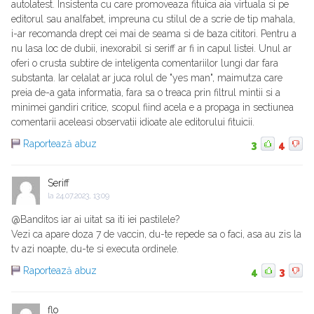
autolatest. Insistenta cu care promoveaza fituica aia virtuala si pe
editorul sau analfabet, impreuna cu stilul de a scrie de tip mahala,
i-ar recomanda drept cei mai de seama si de baza cititori. Pentru a
nu lasa loc de dubii, inexorabil si seriff ar fi in capul listei. Unul ar
oferi o crusta subtire de inteligenta comentariilor lungi dar fara
substanta. Iar celalat ar juca rolul de "yes man", maimutza care
preia de-a gata informatia, fara sa o treaca prin filtrul mintii si a
minimei gandiri critice, scopul fiind acela e a propaga in sectiunea
comentarii aceleasi observatii idioate ale editorului fituicii.
Raportează abuz
3
4
Seriff
la
24.07.2023, 13:09
@Banditos iar ai uitat sa iti iei pastilele?
Vezi ca apare doza 7 de vaccin, du-te repede sa o faci, asa au zis la
tv azi noapte, du-te si executa ordinele.
Raportează abuz
4
3
flo