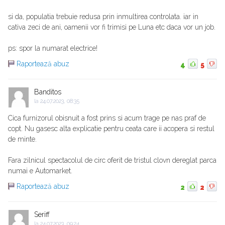
si da, populatia trebuie redusa prin inmultirea controlata. iar in
cativa zeci de ani, oamenii vor fi trimisi pe Luna etc daca vor un job.
ps: spor la numarat electrice!
Raportează abuz
4
5
Banditos
la
24.07.2023, 08:35
Cica furnizorul obisnuit a fost prins si acum trage pe nas praf de
copt. Nu gasesc alta explicatie pentru ceata care ii acopera si restul
de minte.
Fara zilnicul spectacolul de circ oferit de tristul clovn dereglat parca
numai e Automarket.
Raportează abuz
2
2
Seriff
la
24.07.2023, 09:24