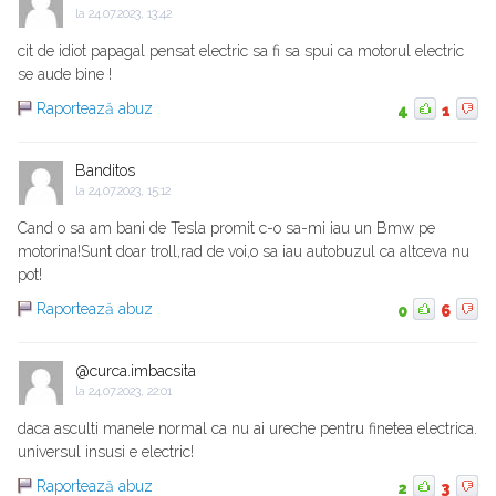
la
24.07.2023, 13:42
cit de idiot papagal pensat electric sa fi sa spui ca motorul electric
se aude bine !
Raportează abuz
4
1
Banditos
la
24.07.2023, 15:12
Cand o sa am bani de Tesla promit c-o sa-mi iau un Bmw pe
motorina!Sunt doar troll,rad de voi,o sa iau autobuzul ca altceva nu
pot!
Raportează abuz
0
6
@curca.imbacsita
la
24.07.2023, 22:01
daca asculti manele normal ca nu ai ureche pentru finetea electrica.
universul insusi e electric!
Raportează abuz
2
3