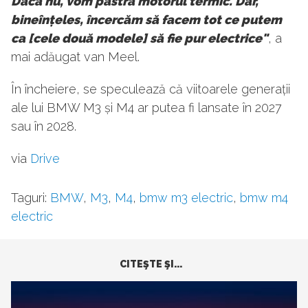
Dacă nu, vom păstra motorul termic. Dar,
bineînțeles, încercăm să facem tot ce putem
ca [cele două modele] să fie pur electrice"
, a
mai adăugat van Meel.
În încheiere, se speculează că viitoarele generații
ale lui BMW M3 și M4 ar putea fi lansate în 2027
sau în 2028.
via
Drive
Taguri:
BMW
,
M3
,
M4
,
bmw m3 electric
,
bmw m4
electric
CITEŞTE ŞI...