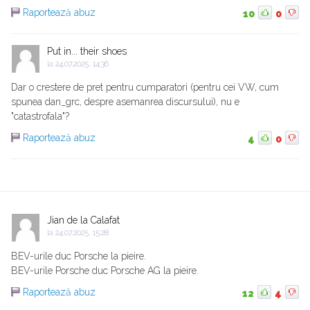
Raportează abuz
10
0
Put in... their shoes
la
24.07.2025, 14:36
Dar o crestere de pret pentru cumparatori (pentru cei VW, cum
spunea dan_grc, despre asemanrea discursului), nu e
"catastrofala"?
Raportează abuz
4
0
Jian de la Calafat
la
24.07.2025, 15:28
BEV-urile duc Porsche la pieire.
BEV-urile Porsche duc Porsche AG la pieire.
Raportează abuz
12
4