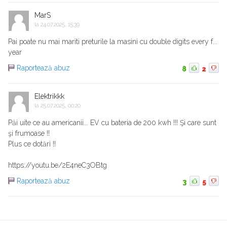
MarS
la
24.07.2025, 15:39
Pai poate nu mai mariti preturile la masini cu double digits every f...
year
Raportează abuz
8
2
Elektrikkk
la
25.07.2025, 00:20
Păi uite ce au americanii... EV cu bateria de 200 kwh !!! Şi care sunt
şi frumoase !!
Plus ce dotări !!
https://youtu.be/2E4neC3OBtg
Raportează abuz
3
5