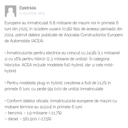
Elektrikkk
la
25.07.2025, 08:31
Europenii au înmatriculat 6,8 milioane de mașini noi în primele 6
luni din 2025, în scădere ușoară (0,9%) față de aceeași perioadă din
2024, potrivit datelor publicate de Asociația Constructorilor Europeni
de Automobile (ACEA).
• Înmatriculările pentru electrice au crescut cu 24,9% (1,1 milioane)
și cu 16% pentru hibrizi (2,3 milioane de unități). În categoria
hibrizilor, ACEA include modelele full-hybrid, dar și cele mild-
hybrid.
• Pentru modelele plug-in hybrid, creșterea a fost de 21,2% în
primele 6 luni, cu peste 591.000 de unități înmatriculate.
• Conform datelor oficiale, înmatriculările europene de mașini cu
motoare termice au scăzut în primele 6 luni:
– benzină – 1,9 milioane (-21,7%)
– diesel – 561.500 (-27,5%)