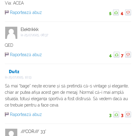
Via: ACEA
Raportează abuz
5
4
Elektrikkk
la
25.07.2025, 08:37
QED
Raportează abuz
4
7
Dutz
la
25.07.2025, 10:13
Să mai “bage” nește ecrane și să pretindă că-s vintage și elegante,
chiar ar putea afișa acest gen de mesaj. Normal că-i mai amplă
situația, totuși eleganța sportivă a fost distrusă. Să vedem dacă au
ce trebuie pentru a face ceva.
Raportează abuz
3
3
///COR/// 33'