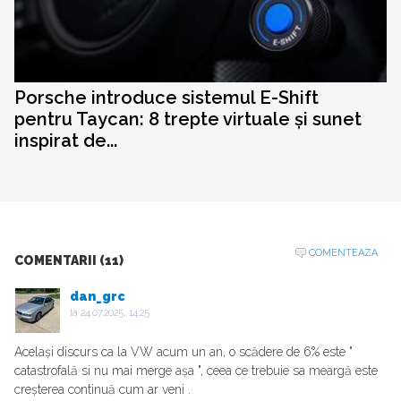
Porsche introduce sistemul E-Shift
pentru Taycan: 8 trepte virtuale și sunet
inspirat de...
COMENTEAZA
COMENTARII (11)
dan_grc
la
24.07.2025, 14:25
Același discurs ca la VW acum un an, o scădere de 6% este "
catastrofală si nu mai merge așa ", ceea ce trebuie sa meargă este
creșterea continuă cum ar veni .