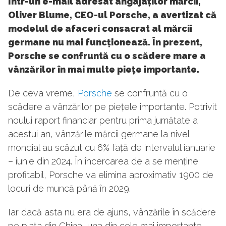
Într-un e-mail adresat angajaților mărcii,
Oliver Blume, CEO-ul Porsche, a avertizat că
modelul de afaceri consacrat al mărcii
germane nu mai funcționează. În prezent,
Porsche se confruntă cu o scădere mare a
vânzărilor în mai multe piețe importante.
De ceva vreme,
Porsche
se confruntă cu o
scădere a vânzărilor pe piețele importante. Potrivit
noului raport financiar pentru prima jumătate a
acestui an, vânzările mărcii germane la nivel
mondial au scăzut cu 6% față de intervalul ianuarie
– iunie din 2024. În încercarea de a se menține
profitabil, Porsche va elimina aproximativ 1900 de
locuri de muncă până în 2029.
Iar dacă asta nu era de ajuns, vânzările în scădere
pe piața din China, una din cele mai importante