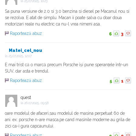
la
25.07.2025, 10:23
Sa puna versiune de 2.0 si 3.0 benzina si diesel pe Macanul nou si
se rezolva. E atat de simplu. Macan ii poate salva cu doar doua
motorizari reale nu electric ca nu-l vrea nimeni asa.
Raportează abuz
6
3
Matei_cel_nou
la
25.07.2025, 12:07
E mai trist că o marcă precum Porsche își pune speranțele într-un
SUV, dar asta e trendul.
Raportează abuz
5
1
quest
la
26.07.2025, 09:58
oare modelul de afaceri,sau modelul de masina perpetuat 60 de
ani. ex: porsche n-are masca,pe cand masinile moderne au grila de
zici ca-i gura capcaunului.
Raportează abuz