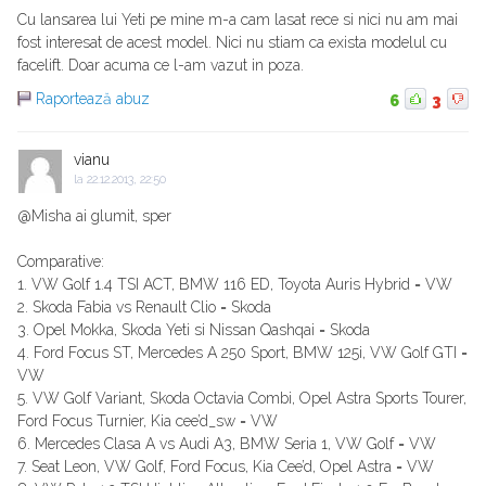
Cu lansarea lui Yeti pe mine m-a cam lasat rece si nici nu am mai
fost interesat de acest model. Nici nu stiam ca exista modelul cu
facelift. Doar acuma ce l-am vazut in poza.
Raportează abuz
6
3
vianu
la
22.12.2013, 22:50
@Misha ai glumit, sper
Comparative:
1. VW Golf 1.4 TSI ACT, BMW 116 ED, Toyota Auris Hybrid = VW
2. Skoda Fabia vs Renault Clio = Skoda
3. Opel Mokka, Skoda Yeti si Nissan Qashqai = Skoda
4. Ford Focus ST, Mercedes A 250 Sport, BMW 125i, VW Golf GTI =
VW
5. VW Golf Variant, Skoda Octavia Combi, Opel Astra Sports Tourer,
Ford Focus Turnier, Kia cee’d_sw = VW
6. Mercedes Clasa A vs Audi A3, BMW Seria 1, VW Golf = VW
7. Seat Leon, VW Golf, Ford Focus, Kia Cee’d, Opel Astra = VW