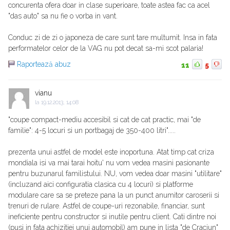
concurenta ofera doar in clase superioare, toate astea fac ca acel
"das auto" sa nu fie o vorba in vant.
Conduc zi de zi o japoneza de care sunt tare multumit. Insa in fata
performatelor celor de la VAG nu pot decat sa-mi scot palaria!
Raportează abuz
11
5
vianu
la
19.12.2013, 14:08
"coupe compact-mediu accesibil si cat de cat practic, mai "de
familie": 4-5 locuri si un portbagaj de 350-400 litri".....
prezenta unui astfel de model este inoportuna. Atat timp cat criza
mondiala isi va mai tarai hoitu' nu vom vedea masini pasionante
pentru buzunarul familistului. NU, vom vedea doar masini "utilitare"
(incluzand aici configuratia clasica cu 4 locuri) si platforme
modulare care sa se preteze pana la un punct anumitor caroserii si
trenuri de rulare. Astfel de coupe-uri rezonabile, financiar, sunt
ineficiente pentru constructor si inutile pentru client. Cati dintre noi
(pusi in fata achizitiei unui automobil) am pune in lista "de Craciun"