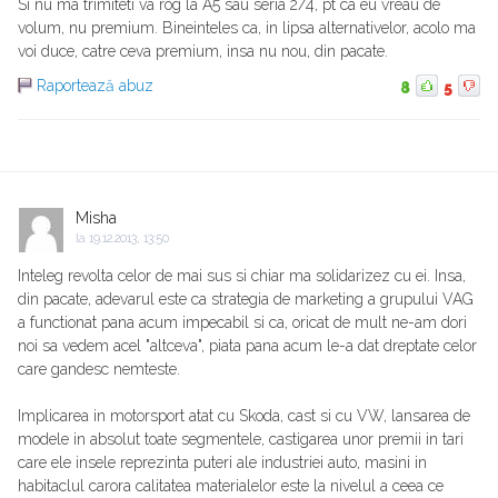
Si nu ma trimiteti va rog la A5 sau seria 2/4, pt ca eu vreau de
volum, nu premium. Bineinteles ca, in lipsa alternativelor, acolo ma
voi duce, catre ceva premium, insa nu nou, din pacate.
Raportează abuz
8
5
Misha
la
19.12.2013, 13:50
Inteleg revolta celor de mai sus si chiar ma solidarizez cu ei. Insa,
din pacate, adevarul este ca strategia de marketing a grupului VAG
a functionat pana acum impecabil si ca, oricat de mult ne-am dori
noi sa vedem acel "altceva", piata pana acum le-a dat dreptate celor
care gandesc nemteste.
Implicarea in motorsport atat cu Skoda, cast si cu VW, lansarea de
modele in absolut toate segmentele, castigarea unor premii in tari
care ele insele reprezinta puteri ale industriei auto, masini in
habitaclul carora calitatea materialelor este la nivelul a ceea ce