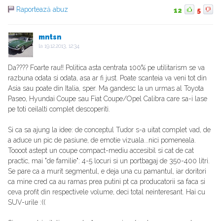
Raportează abuz
12
5
mntsn
la
19.12.2013, 12:34
Da???? Foarte rau!! Politica asta centrata 100% pe utilitarism se va
razbuna odata si odata, asa ar fi just. Poate scanteia va veni tot din
Asia sau poate din Italia, sper. Ma gandesc la un urmas al Toyota
Paseo, Hyundai Coupe sau Fiat Coupe/Opel Calibra care sa-i lase
pe toti ceilalti complet descoperiti.
Si ca sa ajung la idee: de conceptul Tudor s-a uitat complet vad, de
a aduce un pic de pasiune, de emotie vizuala...nici pomeneala.
Toooot astept un coupe compact-mediu accesibil si cat de cat
practic, mai "de familie": 4-5 locuri si un portbagaj de 350-400 litri.
Se pare ca a murit segmentul, e deja una cu pamantul, iar doritori
ca mine cred ca au ramas prea putini pt ca producatorii sa faca si
ceva profit din respectivele volume, deci total neinteresant. Hai cu
SUV-urile :((