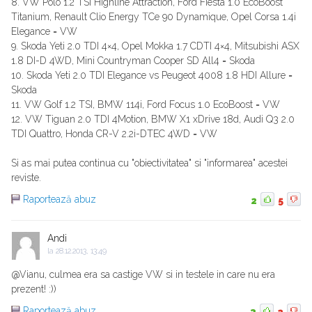
8. VW Polo 1.2 TSI Highline Attraction, Ford Fiesta 1.0 EcoBoost
Titanium, Renault Clio Energy TCe 90 Dynamique, Opel Corsa 1.4i
Elegance = VW
9. Skoda Yeti 2.0 TDI 4×4, Opel Mokka 1.7 CDTI 4×4, Mitsubishi ASX
1.8 DI-D 4WD, Mini Countryman Cooper SD All4 = Skoda
10. Skoda Yeti 2.0 TDI Elegance vs Peugeot 4008 1.8 HDI Allure =
Skoda
11. VW Golf 1.2 TSI, BMW 114i, Ford Focus 1.0 EcoBoost = VW
12. VW Tiguan 2.0 TDI 4Motion, BMW X1 xDrive 18d, Audi Q3 2.0
TDI Quattro, Honda CR-V 2.2i-DTEC 4WD = VW
Si as mai putea continua cu "obiectivitatea" si "informarea" acestei
reviste.
Raportează abuz
2
5
Andi
la
28.12.2013, 13:49
@Vianu, culmea era sa castige VW si in testele in care nu era
prezent! :))
Raportează abuz