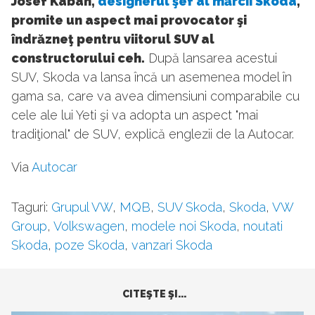
Josef Kaban,
designerul şef al mărcii Skoda
,
promite un aspect mai provocator şi
îndrăzneţ pentru viitorul SUV al
constructorului ceh.
După lansarea acestui
SUV, Skoda va lansa încă un asemenea model în
gama sa, care va avea dimensiuni comparabile cu
cele ale lui Yeti şi va adopta un aspect "mai
tradiţional" de SUV, explică englezii de la Autocar.
Via
Autocar
Taguri:
Grupul VW
,
MQB
,
SUV Skoda
,
Skoda
,
VW
Group
,
Volkswagen
,
modele noi Skoda
,
noutati
Skoda
,
poze Skoda
,
vanzari Skoda
CITEŞTE ŞI...