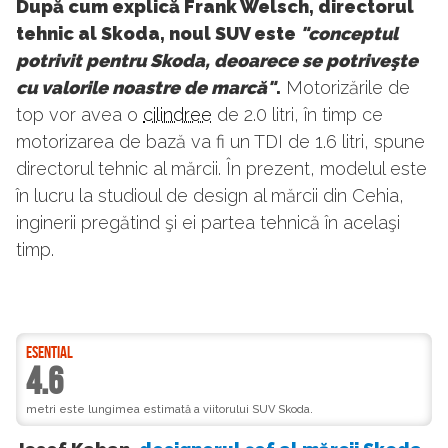
După cum explică Frank Welsch, directorul
tehnic al Skoda, noul SUV este
"conceptul
potrivit pentru Skoda, deoarece se potriveşte
cu valorile noastre de marcă"
.
Motorizările de
top vor avea o
cilindree
de 2.0 litri, în timp ce
motorizarea de bază va fi un TDI de 1.6 litri, spune
directorul tehnic al mărcii. În prezent, modelul este
în lucru la studioul de design al mărcii din Cehia,
inginerii pregătind şi ei partea tehnică în acelaşi
timp.
ESENTIAL
4.6
metri este lungimea estimată a viitorului SUV Skoda.