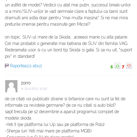
un astfel de model? Vesticii cu atat mai putin, succesul break-urilor
si a mini/SUV-urilor le vad semnale clare a faptului ca banii sunt
dramuiti anii astia doar pentru "mai multa masina". Si ne mai mira
preturile imense pentru masinute gen Micra!?
on-topic: SUV-ul mare de la Skoda....aceeasi marie cu alta palarie.
Cel mai probabil o generatie mai batrana de SUV din familia VAG.
Redesenata usor si cu un bord tip Skoda si gata. Si sa nu uit, "suport
pix" in standard!
Raportează abuz
5
7
zorro
la
19.12.2013, 15:59
de ce citati voi publicatii straine si brtianice care nu sunt la fel de
informate ca revistele germane? de ce nu citati si auto bild?
sapt trecuta pe 12 decembrie a aparut programul complet de
modele skoda
-Yeti II (pe platforma lui Up sau pe platforma de Polo)
-Sherpa (un Yeti mai mare pe platforma MQB)