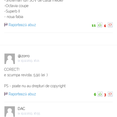
-Snowman (un SUV de clasa medie)
-Octavia coupe
-Superb II
- noua fabia
Raportează abuz
11
4
@zorro
la
19.12.2013, 16:21
CORECT!
e scumpa revista, 5,90 lei :)
PS - poate nu au drepturi de copyright
Raportează abuz
6
3
DAC
la
19.12.2013, 16:55