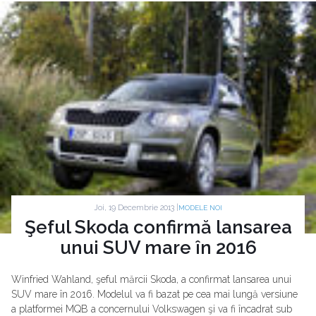
Joi, 19 Decembrie 2013 |
MODELE NOI
Şeful Skoda confirmă lansarea
unui SUV mare în 2016
Winfried Wahland, şeful mărcii Skoda, a confirmat lansarea unui
SUV mare în 2016. Modelul va fi bazat pe cea mai lungă versiune
a platformei MQB a concernului Volkswagen şi va fi încadrat sub