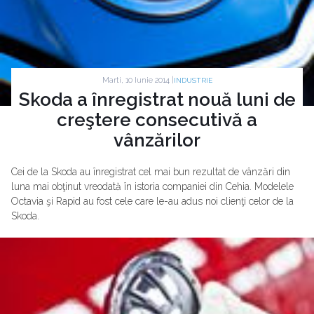
Marti, 10 Iunie 2014 |
INDUSTRIE
Skoda a înregistrat nouă luni de
creştere consecutivă a
vânzărilor
Cei de la Skoda au înregistrat cel mai bun rezultat de vânzări din
luna mai obţinut vreodată în istoria companiei din Cehia. Modelele
Octavia şi Rapid au fost cele care le-au adus noi clienţi celor de la
Skoda.