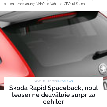
personalizare, anunţă Winfried Vahland, CEO-ul Skoda.
Vineri, 12 Iulie 2013 |
MODELE NOI
Skoda Rapid Spaceback, noul
teaser ne dezvăluie surpriza
cehilor