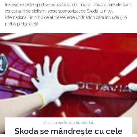
trei evenimente sportive derulate la noi în ţară. Două dintre ele sunt
concursuri de ciclism, sport sponsorizat de Skoda la nivel
internaţional, în timp ce al treilea este un triatlon care include şi o
probă pe bicicletă.
Vineri, 11 Aprilie 2014 |
INDUSTRIE
Skoda se mândreşte cu cele