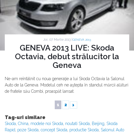
Joi, 07 Martie 2013 |
GENEVA 2013
GENEVA 2013 LIVE: Skoda
Octavia, debut strălucitor la
Geneva
Ne-am reîntâlnit cu noua generaţie a lui Skoda Octavia la Salonul
Auto de la Geneva. Modelul ceh ne aştepta în standul mărcii alături
de fratele său Combi, proaspăt lansat.
1
2
Tag-uri similare
Skoda
,
China
,
modele noi Skoda
,
noutati Skoda
,
Beijing
,
Skoda
Rapid
,
poze Skoda
,
concept Skoda
,
productie Skoda
,
Salonul Auto