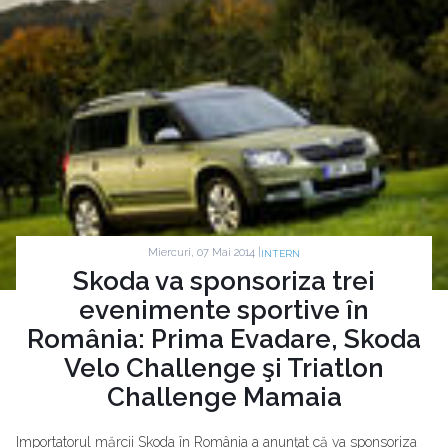
Miercuri, 07 Mai 2014 |
INTERN
Skoda va sponsoriza trei
evenimente sportive în
România: Prima Evadare, Skoda
Velo Challenge şi Triatlon
Challenge Mamaia
Importatorul mărcii Skoda în România a anunţat că va sponsoriza