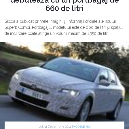
660 de litri
Skoda a publicat primele imagini şi informaţii oficiale ale noului
Superb Combi. Portbagajul modelului este de 660 de litri şi spaţiul
de încărcare poate atinge un volum maxim de 1.950 de litri.
Joi, 11 Decembrie 2014 |
MODELE NOI