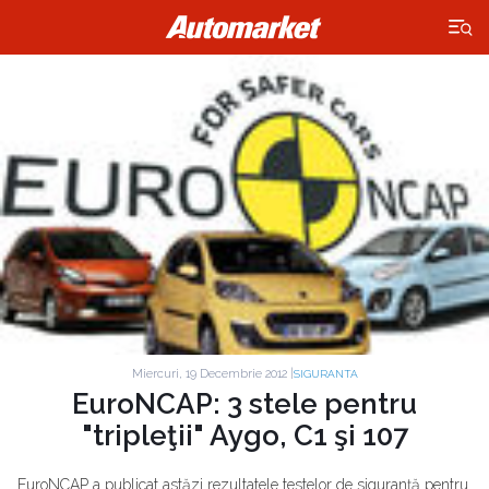
×
Miercuri, 19 Decembrie 2012 |
SIGURANTA
EuroNCAP: 3 stele pentru
"tripleţii" Aygo, C1 şi 107
EuroNCAP a publicat astăzi rezultatele testelor de siguranţă pentru