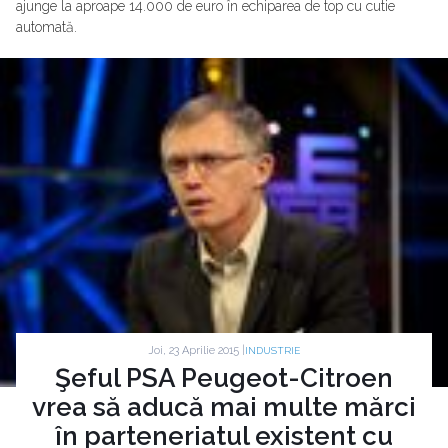
ajunge la aproape 14.000 de euro în echiparea de top cu cutie
automată.
Joi, 23 Aprilie 2015 |
INDUSTRIE
Şeful PSA Peugeot-Citroen
vrea să aducă mai multe mărci
în parteneriatul existent cu