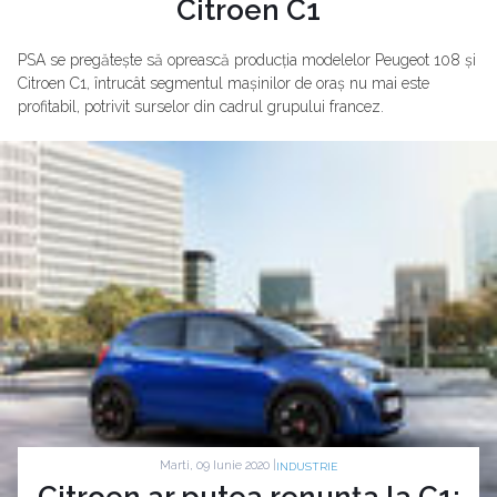
Citroen C1
PSA se pregătește să oprească producția modelelor Peugeot 108 și
Citroen C1, întrucât segmentul mașinilor de oraș nu mai este
profitabil, potrivit surselor din cadrul grupului francez.
Marti, 09 Iunie 2020 |
INDUSTRIE
Citroen ar putea renunța la C1: