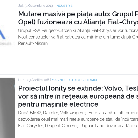
Joi, 31 Octombrie 2019 |
INDUSTRIE
Mutare masivă pe piața auto: Grupul
Opel) fuzionează cu Alianța Fiat-Chry
Grupul PSA Peugeot-Citroen și Alianța Fiat-Chrysler vor fuziona
Noul constructor va fi al patrulea ca mărime din lume după Gr
Renault-Nissan.
Luni, 23 Aprilie 2018 |
MASINI ELECTRICE SI HIBRIDE
Proiectul Ionity se extinde: Volvo, Tes
vor să intre în rețeaua europeană de s
pentru mașinile electrice
După BMW, Daimler, Volkswagen și Ford, au apărut alți producăt
dezvoltarea celei mai mari rețele europene de stații de încărcare
Fiat-Chrysler, Peugeot-Citroen și Jaguar Land Rover poartă discuț