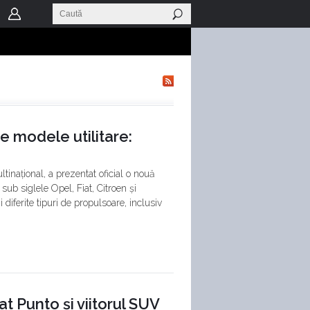
e modele utilitare:
tinațional, a prezentat oficial o nouă
ub siglele Opel, Fiat, Citroen și
i diferite tipuri de propulsoare, inclusiv
at Punto și viitorul SUV