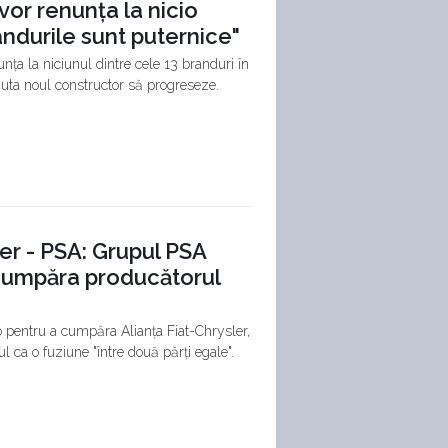
vor renunța la nicio
andurile sunt puternice"
ța la niciunul dintre cele 13 branduri în
ajuta noul constructor să progreseze.
sler - PSA: Grupul PSA
 cumpăra producătorul
 pentru a cumpăra Alianța Fiat-Chrysler,
l ca o fuziune "între două părți egale".