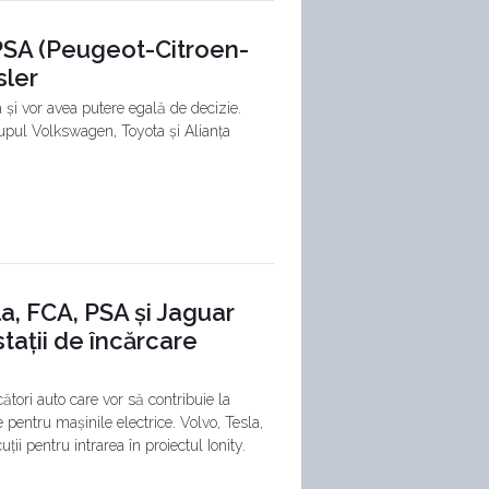
 PSA (Peugeot-Citroen-
sler
 și vor avea putere egală de decizie.
upul Volkswagen, Toyota și Alianța
la, FCA, PSA și Jaguar
tații de încărcare
ori auto care vor să contribuie la
 pentru mașinile electrice. Volvo, Tesla,
ii pentru intrarea în proiectul Ionity.