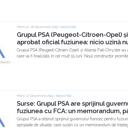
Miercuri, 18 Decembrie 2019 |
INDUSTRIE
Grupul PSA (Peugeot-Citroen-Opel) și 
aprobat oficial fuziunea: nicio uzină nu
Grupul PSA (Peugeot-Citroen-Opel) și Alianța Fiat-Chrysler au a
care va fi finalizată în cel mult 15 luni. Noul constructor promit
Marti, 17 Decembrie 2019 |
INDUSTRIE
Surse: Grupul PSA are sprijinul guvern
fuziunea cu FCA: un memorandum, până
Grupul PSA a obținut sprijinul guvernului francez pentru fuziune
apropiate de situație, care susțin că un memorandum de înțelege