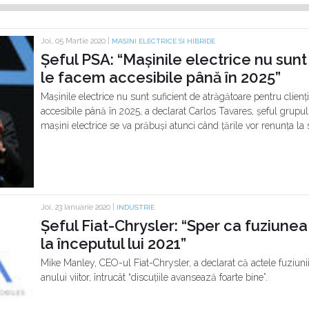
Joi, 05 Martie 2020 |
MASINI ELECTRICE SI HIBRIDE
Șeful PSA: “Mașinile electrice nu sunt
le facem accesibile până în 2025”
Mașinile electrice nu sunt suficient de atrăgătoare pentru clienț
accesibile până în 2025, a declarat Carlos Tavares, șeful grupulu
mașini electrice se va prăbuși atunci când țările vor renunța la 
Joi, 23 Ianuarie 2020 |
INDUSTRIE
Șeful Fiat-Chrysler: “Sper ca fuziunea 
la începutul lui 2021”
Mike Manley, CEO-ul Fiat-Chrysler, a declarat că actele fuziuni
anului viitor, întrucât “discuțiile avansează foarte bine”.