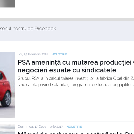
ietenul nostru pe Facebook
Joi, 25 Ianuarie 2018 |
INDUSTRIE
PSA amenință cu mutarea producției 
negocieri eșuate cu sindicatele
Grupul PSA ia în calcul tăierea investițiilor la fabrica Opel din
sindicatele privind salariile și programul de lucru al angajaților 
Duminica, 17 Decembrie 2017 |
INDUSTRIE