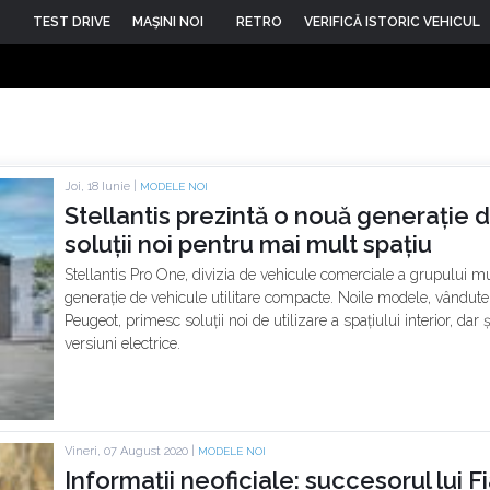
TEST DRIVE
MAŞINI NOI
RETRO
VERIFICĂ ISTORIC VEHICUL
Joi, 18 Iunie |
MODELE NOI
Stellantis prezintă o nouă generație d
soluții noi pentru mai mult spațiu
Stellantis Pro One, divizia de vehicule comerciale a grupului mul
generație de vehicule utilitare compacte. Noile modele, vândute s
Peugeot, primesc soluții noi de utilizare a spațiului interior, dar ș
versiuni electrice.
Vineri, 07 August 2020 |
MODELE NOI
Informații neoficiale: succesorul lui Fi