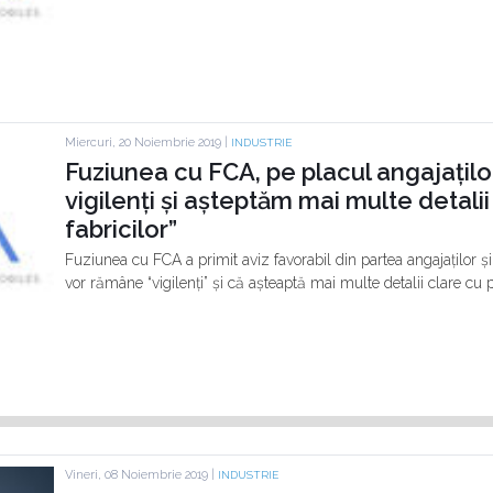
Miercuri, 20 Noiembrie 2019 |
INDUSTRIE
Fuziunea cu FCA, pe placul angajațil
vigilenți și așteptăm mai multe detalii 
fabricilor”
Fuziunea cu FCA a primit aviz favorabil din partea angajaților ș
vor rămâne “vigilenți” și că așteaptă mai multe detalii clare cu priv
Vineri, 08 Noiembrie 2019 |
INDUSTRIE