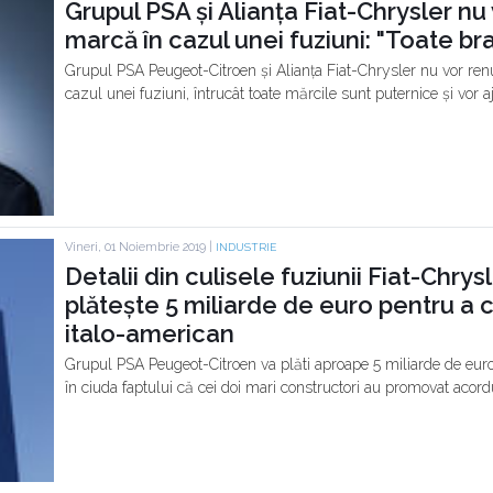
Grupul PSA și Alianța Fiat-Chrysler nu 
marcă în cazul unei fuziuni: "Toate br
Grupul PSA Peugeot-Citroen și Alianța Fiat-Chrysler nu vor renun
cazul unei fuziuni, întrucât toate mărcile sunt puternice și vor 
Vineri, 01 Noiembrie 2019 |
INDUSTRIE
Detalii din culisele fuziunii Fiat-Chry
plătește 5 miliarde de euro pentru a
italo-american
Grupul PSA Peugeot-Citroen va plăti aproape 5 miliarde de euro
în ciuda faptului că cei doi mari constructori au promovat acordu