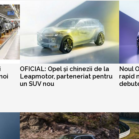
i
OFICIAL: Opel și chinezii de la
Noul O
noi
Leapmotor, parteneriat pentru
rapid 
un SUV nou
debut