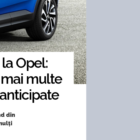
 la Opel:
 mai multe
 anticipate
d din
mulți