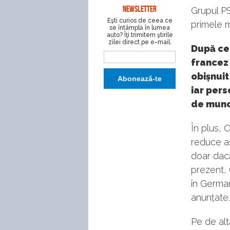
NEWSLETTER
Grupul PS
Eşti curios de ceea ce
primele m
se întâmplă în lumea
auto? Îţi trimitem ştirile
zilei direct pe e-mail.
După ce 
francez 
obișnuit
iar pers
de munc
În plus, 
reduce as
doar dacă
prezent, 
în German
anunțate.
Pe de alt