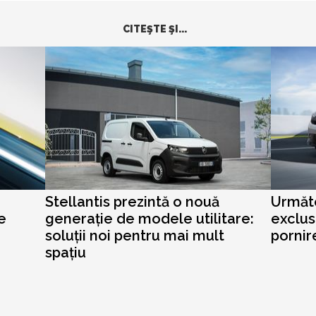
CITEŞTE ŞI...
Stellantis prezintă o nouă
Următo
e
generație de modele utilitare:
exclus
soluții noi pentru mai mult
pornir
spațiu