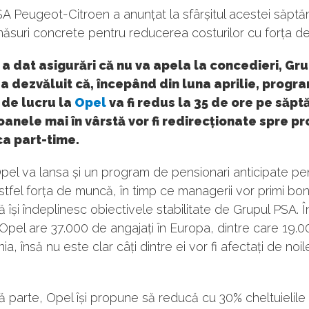
A Peugeot-Citroen a anunțat la sfârșitul acestei săptă
ăsuri concrete pentru reducerea costurilor cu forța d
a dat asigurări că nu va apela la concedieri, Gr
a dezvăluit că, începând din luna aprilie, progr
 de lucru la
Opel
va fi redus la 35 de ore pe săp
oanele mai în vârstă vor fi redirecționate spre 
a part-time.
Opel va lansa și un program de pensionari anticipate pen
tfel forța de muncă, în timp ce managerii vor primi bon
 își îndeplinesc obiectivele stabilitate de Grupul PSA. Î
Opel are 37.000 de angajați în Europa, dintre care 19.
ia, însă nu este clar câți dintre ei vor fi afectați de noi
ă parte, Opel își propune să reducă cu 30% cheltuielile