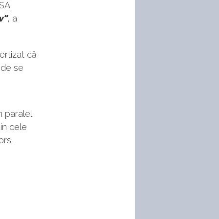
PSA.
v"
, a
ertizat că
nde se
în paralel
in cele
ors.