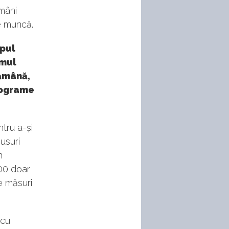
mâni
e muncă.
upul
amul
tămână,
programe
tru a-și
usuri
n
000 doar
le măsuri
 cu