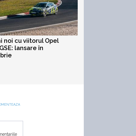
i noi cu viitorul Opel
GSE: lansare în
brie
OMENTEAZA
mentariile