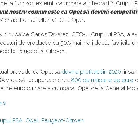
e de la furnizori externi, ca urmare a integrării în Grupul 
vul nostru comun este ca Opel să devină competiti
Michael Lohscheller, CEO-ul Opel.
vin după ce Carlos Tavarez, CEO-ul Grupului PSA, a av
costuri de producție cu 50% mai mari decât fabricile u
odele Peugeot și Citroen.
ctual prevede ca Opel să
devină profitabil în 2020
, însă 
SA vrea să recupereze circa
800 de milioane de euro
d
rde de euro cu care a cumpărat Opel de la General Mot
ers
upul PSA
,
Opel
,
Peugeot-Citroen