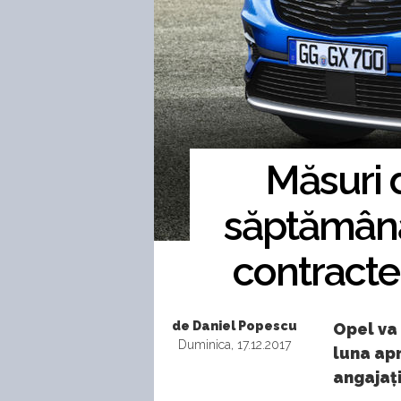
Măsuri d
săptămână
contracte 
de Daniel Popescu
Opel va
Duminica, 17.12.2017
luna apr
angajați