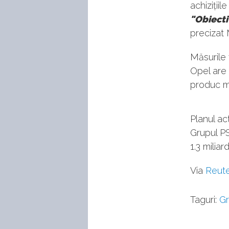
achizițiil
"Obiecti
precizat 
Măsurile 
Opel are 
produc m
Planul a
Grupul P
1.3 milia
Via
Reut
Taguri:
Gr