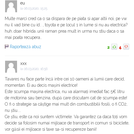
eu
la
06.03.2020, 15:25
Multe marci cred ca o sa dispara de pe piata si apar altii noi, pe vw
nu il vad bine cu id.. , toyota e pe locul 1 in lume si nu au electrica?
huh..doar hibrida..unii raman prea mult in urma nu stiu daca o sa
mai poata recupera..
Raportează abuz
2
4
xxx
la
06.03.2020, 16:56
Tavares nu face parte încă intre cei 10 oameni ai lumii care decid,
momentan. Ei au decis mașini electrice!
Este scumpa mașina electrica, nu va alarmați imediat fac 5€ litru
de motorina sau benzina, după care discutam cat de scumpa este!
O fi o strategie sa câștige mai mult din combustibilii fosili, o fi CO2,
nu știu....
Ce știu, este ca noi suntem victimele. Va garantez ca daca toți vom
decide sa folosim numai mijloace de transport in comun si biciclete,
vor găsii ei mijloace si taxe sa-si recupereze banii!