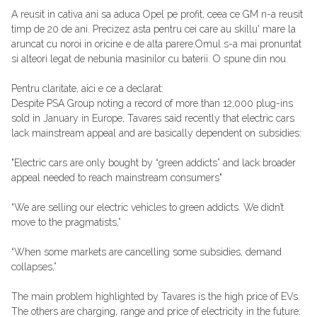
A reusit in cativa ani sa aduca Opel pe profit, ceea ce GM n-a reusit
timp de 20 de ani. Precizez asta pentru cei care au skillu' mare la
aruncat cu noroi in oricine e de alta parere.Omul s-a mai pronuntat
si alteori legat de nebunia masinilor cu baterii. O spune din nou.
Pentru claritate, aici e ce a declarat:
Despite PSA Group noting a record of more than 12,000 plug-ins
sold in January in Europe, Tavares said recently that electric cars
lack mainstream appeal and are basically dependent on subsidies:
"Electric cars are only bought by “green addicts” and lack broader
appeal needed to reach mainstream consumers"
“We are selling our electric vehicles to green addicts. We didn’t
move to the pragmatists,”
“When some markets are cancelling some subsidies, demand
collapses,”
The main problem highlighted by Tavares is the high price of EVs.
The others are charging, range and price of electricity in the future: