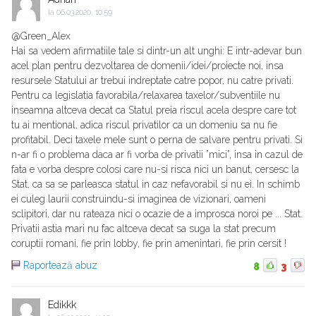
la
06.03.2020, 10:59
@Green_Alex
Hai sa vedem afirmatiile tale si dintr-un alt unghi: E intr-adevar bun
acel plan pentru dezvoltarea de domenii/idei/proiecte noi, insa
resursele Statului ar trebui indreptate catre popor, nu catre privati.
Pentru ca legislatia favorabila/relaxarea taxelor/subventiile nu
inseamna altceva decat ca Statul preia riscul acela despre care tot
tu ai mentional, adica riscul privatilor ca un domeniu sa nu fie
profitabil. Deci taxele mele sunt o perna de salvare pentru privati. Si
n-ar fi o problema daca ar fi vorba de privatii ”mici”, insa in cazul de
fata e vorba despre colosi care nu-si risca nici un banut, cersesc la
Stat, ca sa se parleasca statul in caz nefavorabil si nu ei. In schimb
ei culeg laurii construindu-si imaginea de vizionari, oameni
sclipitori, dar nu rateaza nici o ocazie de a improsca noroi pe ... Stat.
Privatii astia mari nu fac altceva decat sa suga la stat precum
coruptii romani, fie prin lobby, fie prin amenintari, fie prin cersit !
Raportează abuz
8
3
Edikkk