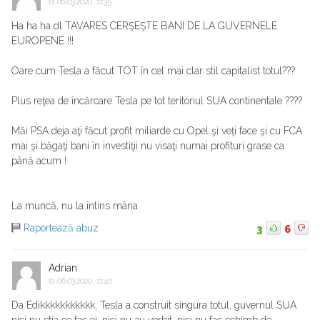
la
06.03.2020, 11:35
Ha ha ha dl TAVARES CERŞEŞTE BANI DE LA GUVERNELE
EUROPENE !!!
Oare cum Tesla a făcut TOT în cel mai clar stil capitalist totul???
Plus reţea de încărcare Tesla pe tot teritoriul SUA continentale ????
Măi PSA deja aţi făcut profit miliarde cu Opel şi veţi face şi cu FCA
mai şi băgaţi bani în investiţii nu visaţi numai profituri grase ca
până acum !
La muncă, nu la întins mâna.
Raportează abuz
3
6
Adrian
la
06.03.2020, 11:40
Da Edikkkkkkkkkkk, Tesla a construit singura totul, guvernul SUA