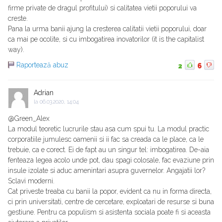
firme private de dragul profitului) si calitatea vietii poporului va
creste.
Pana la urma banii ajung la cresterea calitatii vietii poporului, doar
ca mai pe ocolite, si cu imbogatirea inovatorilor (it is the capitalist
way).
Raportează abuz
2
6
Adrian
la
06.03.2020, 14:04
@Green_Alex
La modul teoretic lucrurile stau asa cum spui tu. La modul practic
corporatiile jumulesc oamenii si ii fac sa creada ca le place, ca le
trebuie, ca e corect. Ei de fapt au un singur tel: imbogatirea. De-aia
fenteaza legea acolo unde pot, dau spagi colosale, fac evaziune prin
insule izolate si aduc amenintari asupra guvernelor. Angajatii lor?
Sclavi moderni.
Cat priveste treaba cu banii la popor, evident ca nu in forma directa,
ci prin universitati, centre de cercetare, exploatari de resurse si buna
gestiune. Pentru ca populism si asistenta sociala poate fi si aceasta