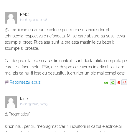
PMC
la
06.03.2020, 00:28
@alex: ii vad cu arcuri electrice pentru ca sustinerea lor pt
tehnologia respectiva e nefondata. Mi se pare absurd sa sustii ceva
scump si prost. Pt ca asa sunt la ora asta masinile cu baterii:
scumpe si proaste.
Cat despre citatele scoase din context, sunt declaratiile complete pe
care le-a facut seful PSA, deci despre ce e vorba in articol. Io ti-am
mai zis ca nu-ti iese cu deslusitul lucrurilor un pic mai complicate...
Raportează abuz
11
6
fanel
la
06.03.2020, 07:05
@Pragmaticu"
sinonimul pentru "nepragmatic"ar fi inovatorii in cazul electricelor