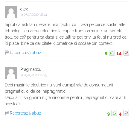
alex
la
05.03.2020, 22:14
faptul ca esti fan diesel e una, faptul ca ii vezi pe cei ce sustin alte
tehnologii, cu arcuri electrice la cap te transforma intr-un simplu
troll. de ce? pentru ca daca si ceilalti te pot privi la fel si nu cred ca
iti place. bine ca dai citate kilometrice si scoase din context.
Raportează abuz
9
14
Pragmaticu”
la
05.03.2020, 22:43
Deci mașinile electrice nu sunt cumpărate de consumatorii
pragmatici, ci de cei nepragmatici.
Dacă ar fi să găsim niște sinonime pentru „nepragmatic”, care ar fi
acestea?
Raportează abuz
9
4