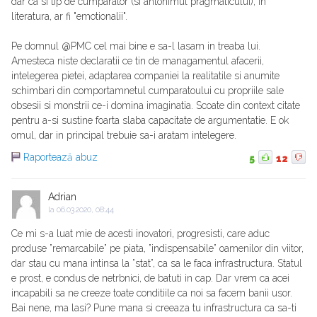
dar ca si tip de cumparator (si antonimul pragmaticului), in
literatura, ar fi "emotionalii".
Pe domnul @PMC cel mai bine e sa-l lasam in treaba lui.
Amesteca niste declaratii ce tin de managamentul afacerii,
intelegerea pietei, adaptarea companiei la realitatile si anumite
schimbari din comportamnetul cumparatoului cu propriile sale
obsesii si monstrii ce-i domina imaginatia. Scoate din context citate
pentru a-si sustine foarta slaba capacitate de argumentatie. E ok
omul, dar in principal trebuie sa-i aratam intelegere.
Raportează abuz
5
12
Adrian
la
06.03.2020, 08:44
Ce mi s-a luat mie de acesti inovatori, progresisti, care aduc
produse ”remarcabile” pe piata, ”indispensabile” oamenilor din viitor,
dar stau cu mana intinsa la ”stat”, ca sa le faca infrastructura. Statul
e prost, e condus de netrbnici, de batuti in cap. Dar vrem ca acei
incapabili sa ne creeze toate conditiile ca noi sa facem banii usor.
Bai nene, ma lasi? Pune mana si creeaza tu infrastructura ca sa-ti