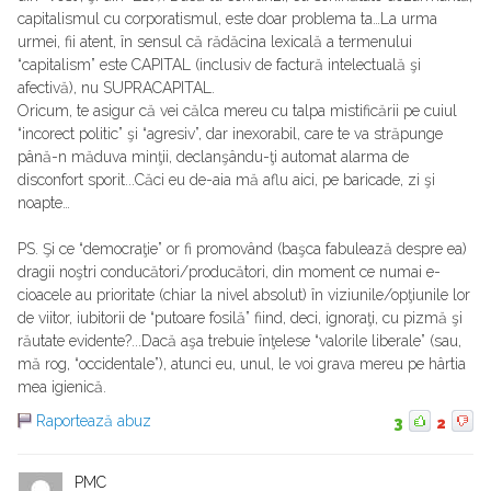
capitalismul cu corporatismul, este doar problema ta…La urma
urmei, fii atent, în sensul că rădăcina lexicală a termenului
“capitalism” este CAPITAL (inclusiv de factură intelectuală şi
afectivă), nu SUPRACAPITAL.
Oricum, te asigur că vei călca mereu cu talpa mistificării pe cuiul
“incorect politic” şi “agresiv”, dar inexorabil, care te va străpunge
până-n măduva minţii, declanşându-ţi automat alarma de
disconfort sporit...Căci eu de-aia mă aflu aici, pe baricade, zi şi
noapte…
PS. Şi ce “democraţie” or fi promovând (başca fabulează despre ea)
dragii noştri conducători/producători, din moment ce numai e-
cioacele au prioritate (chiar la nivel absolut) în viziunile/opţiunile lor
de viitor, iubitorii de “putoare fosilă” fiind, deci, ignoraţi, cu pizmă şi
răutate evidente?...Dacă aşa trebuie înţelese “valorile liberale” (sau,
mă rog, “occidentale”), atunci eu, unul, le voi grava mereu pe hârtia
mea igienică.
Raportează abuz
3
2
PMC