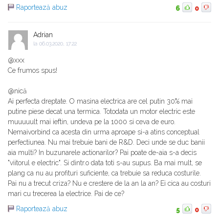
Raportează abuz
6
0
Adrian
la
06.03.2020, 17:22
@xxx
Ce frumos spus!
@nică
Ai perfecta dreptate. O masina electrica are cel putin 30% mai
putine piese decat una termica. Totodata un motor electric este
muuuuult mai ieftin, undeva pe la 1000 si ceva de euro.
Nemaivorbind ca acesta din urma aproape si-a atins conceptual
perfectiunea. Nu mai trebuie bani de R&D. Deci unde se duc banii
aia multi? In buzunarele actionarilor? Pai poate de-aia s-a decis
"viitorul e electric". Si dintr.o data toti s-au supus. Ba mai mult, se
plang ca nu au profituri suficiente, ca trebuie sa reduca costurile.
Pai nu a trecut criza? Nu e crestere de la an la an? Ei cica au costuri
mari cu trecerea la electrice. Pai de ce?
Raportează abuz
5
0