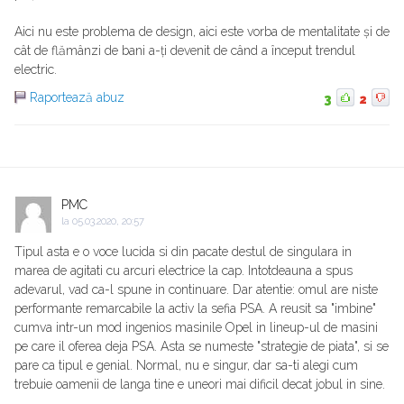
Aici nu este problema de design, aici este vorba de mentalitate și de
cât de flămânzi de bani a-ți devenit de când a început trendul
electric.
Raportează abuz
3
2
PMC
la
05.03.2020, 20:57
Tipul asta e o voce lucida si din pacate destul de singulara in
marea de agitati cu arcuri electrice la cap. Intotdeauna a spus
adevarul, vad ca-l spune in continuare. Dar atentie: omul are niste
performante remarcabile la activ la sefia PSA. A reusit sa "imbine"
cumva intr-un mod ingenios masinile Opel in lineup-ul de masini
pe care il oferea deja PSA. Asta se numeste "strategie de piata", si se
pare ca tipul e genial. Normal, nu e singur, dar sa-ti alegi cum
trebuie oamenii de langa tine e uneori mai dificil decat jobul in sine.