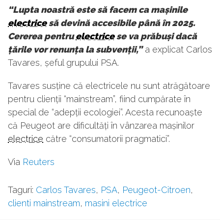
“Lupta noastr
ă este să facem ca mașinile
electrice
să devină accesibile până în 2025.
Cererea pentru
electrice
se va p
răbuși dacă
țările vor renunța la subvenții,”
a explicat Carlos
Tavares, șeful grupului PSA.
Tavares susține că electricele nu sunt atrăgătoare
pentru clienții “mainstream”, fiind cumpărate în
special de “adepții ecologiei”. Acesta recunoaște
că Peugeot are dificultăți în vânzarea mașinilor
electrice
către “consumatorii pragmatici”.
Via
Reuters
Taguri:
Carlos Tavares
,
PSA
,
Peugeot-Citroen
,
clienti mainstream
,
masini electrice