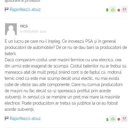
ajutorare a privatilor.
Raportează abuz
8
0
nică
la
06.03.2020, 14:41
E un lucru pe care nu-l înţeleg. Ce inovează PSA şi în general
producătorii de automobile? De ce nu se dau bani la producătorii de
baterii.
Dacă comparăm costul unei masini termice cu una elecrică, cea
din urmă este exagerat de scumpă. Costul bateriilor nu ar trebui să
marească atat de mult preţul ținând cont si de faptul că, motorul
temic cred că este mai scump decât unul electic, nu mai există
cutie de viteze sau alte componente. Oare nu cumva producătorii
de maşini nu fac decăt să-şi sporească profitul prin aceste
subvenţii, în sensul că se menţine un preţ mai mare la mașinile
electrice. Poate producătorii ar trebui să justifice la ce au folosit
aceste subvenţii,
Raportează abuz
5
0