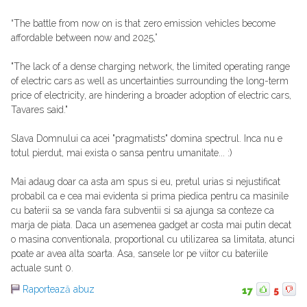
“The battle from now on is that zero emission vehicles become
affordable between now and 2025,”
"The lack of a dense charging network, the limited operating range
of electric cars as well as uncertainties surrounding the long-term
price of electricity, are hindering a broader adoption of electric cars,
Tavares said."
Slava Domnului ca acei "pragmatists" domina spectrul. Inca nu e
totul pierdut, mai exista o sansa pentru umanitate... :)
Mai adaug doar ca asta am spus si eu, pretul urias si nejustificat
probabil ca e cea mai evidenta si prima piedica pentru ca masinile
cu baterii sa se vanda fara subventii si sa ajunga sa conteze ca
marja de piata. Daca un asemenea gadget ar costa mai putin decat
o masina conventionala, proportional cu utilizarea sa limitata, atunci
poate ar avea alta soarta. Asa, sansele lor pe viitor cu bateriile
actuale sunt 0.
Raportează abuz
17
5