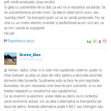
poti vinde produsele, lasa cersitul.
Si gata cu subventiile de la stat, ca aici nu e republica socialista. Sa
ne subventioneze privatii insisi. Sa dea ei rabat 9000 euro, sau
”avantaj client”. Sa transpire putin ca sa isi vanda produsele. Nu sa
vina cu un motor electric inventat si perfectionat acum 100 ani, ca
sa mi-l vanda la suprapret.
Hai pa!
Raportează abuz
14
3
Green_Alex
la
06.03.2020, 09:43
@ Adrian, statul ,chiar si in cele mai capitaliste sisteme, poate (si
chiar trebuie) sa aiba un plan de viitor pentru a dezvolta anumite
domenii/idei/proiecte. Sustinerea asta se face fie prin legislatie
favorabila, fie prin relaxarea unor taxe fie prin subventii, si nu are
treaba neaparat cu socialismul sau capitalismul.
Ca sa revenim la electrice, unele state au decis ca in contextul
socio-economic actual, vor sa aiba o alternativa la transportul pe
baza de petrol. Aceasta alternativa poate fi BEV sau hidrogen sau