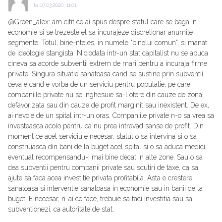
la
07.03.2020, 11:01
@Green_alex: am citit ce ai spus despre statul care se baga in
economie si se trezeste el sa incurajeze discretionar anumite
segmente. Totul, bine-nteles, in numele "binelui comun", si manat
de ideologie stangista. Niciodata intr-un stat capitalist nu se apuca
cineva sa acorde subventii extrem de mari pentru a incuraja firme
private. Singura situatie sanatoasa cand se sustine prin subventii
ceva e cand e vorba de un serviciu pentru populatie, pe care
companiile private nu se inghesuie sa-l ofere din cauze de zona
defavorizata sau din cauze de profit marginit sau inexistent. De ex,
ai nevoie de un spital intr-un oras. Companiile private n-o sa vrea sa
investeasca acolo pentru ca nu prea intrevad sanse de profit. Din
moment ce acel serviciu e necesar, statul o sa intervina si o sa
construiasca din bani de la buget acel spital si o sa aduca medici,
eventual recompensandu-i mai bine decat in alte zone. Sau o sa
dea subventii pentru companii private sau scutiri de taxe, ca sa
ajute sa faca acea investitie privata profitabila. Asta e crestere
sanatoasa si interventie sanatoasa in economie sau in banii de la
buget. E necesar, n-ai ce face, trebuie sa faci investitia sau sa
subventionezi, ca autoritate de stat.