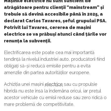
Mașinile electrice nu sunt suficient de
atrăgătoare pentru clienții “mainstream” și
trebuie să devină accesibile până în 2025, a
declarat Carlos Tavares, șeful grupului PSA.
Potrivit lui Tavares, cererea de mașini
electrice se va prăbuși atunci când țările vor
renunța la subvenții.
Electrificarea este poate cea mai importantă
tendință la nivelul industriei auto, producătorii fiind
obligați să-și reducă emisiile pentru a evita
amenzile din partea autorităților europene.
Achiziția unei mașini
electrice
sau cu propulsie
hibridă nu este însă la îndemâna oricui, iar prețul
acestor vehicule cu emisii reduse sau zero ridică o
mare problemă de competitivitate.