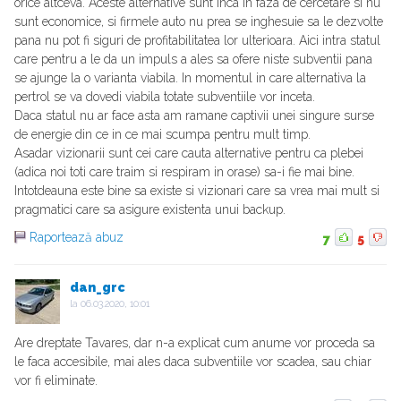
orice altceva. Aceste alternative sunt inca in faza de cercetare si nu
sunt economice, si firmele auto nu prea se inghesuie sa le dezvolte
pana nu pot fi siguri de profitabilitatea lor ulterioara. Aici intra statul
care pentru a le da un impuls a ales sa ofere niste subventii pana
se ajunge la o varianta viabila. In momentul in care alternativa la
pertrol se va dovedi viabila totate subventiile vor inceta.
Daca statul nu ar face asta am ramane captivii unei singure surse
de energie din ce in ce mai scumpa pentru mult timp.
Asadar vizionarii sunt cei care cauta alternative pentru ca plebei
(adica noi toti care traim si respiram in orase) sa-i fie mai bine.
Intotdeauna este bine sa existe si vizionari care sa vrea mai mult si
pragmatici care sa asigure existenta unui backup.
Raportează abuz
7
5
dan_grc
la
06.03.2020, 10:01
Are dreptate Tavares, dar n-a explicat cum anume vor proceda sa
le faca accesibile, mai ales daca subventiile vor scadea, sau chiar
vor fi eliminate.