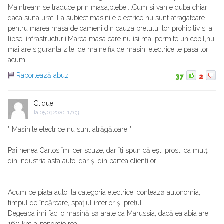
Maintream se traduce prin masa,plebei...Cum si van e duba chiar
daca suna urat. La subiect,masinile electrice nu sunt atragatoare
pentru marea masa de oameni din cauza pretului lor prohibitiv si a
lipsei infrastructurii.Marea masa care nu isi mai permite un copil,nu
mai are siguranta zilei de maine,fix de masini electrice le pasa lor
acum.
Raportează abuz
37
2
Clique
la
05.03.2020, 17:03
" Mașinile electrice nu sunt atrăgătoare "
Păi nenea Carlos îmi cer scuze, dar îți spun că ești prost, ca mulți
din industria asta auto, dar și din partea clienților.
Acum pe piața auto, la categoria electrice, contează autonomia,
timpul de încărcare, spațiul interior și prețul.
Degeaba îmi faci o mașină să arate ca Marussia, dacă ea abia are