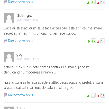
Raportează abuz
4
2
@dan_grc
la
06.03.2020, 10:19
Daca ar sti exact cum sa le faca accesibile, asta ar fi cel mai mare
secret al firmei. In niciun caz nu l-ar face public.
Raportează abuz
6
1
gugi
la
06.03.2020, 10:53
@fanel: e ok o laie. bate campii continuu si mai si jigneste.
deh....cand nu modereaza nimeni....
nu stiu cum sa le faca atractive altfel decat scazand pretul. si cum
pretul e dat cel mai mult de baterii.....cam greu.
Raportează abuz
4
3
Adrian