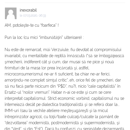
inexorabil
la
07.03.2020, 06:33
AM, potoleşte-te cu “foarfeca” !
Pun la loc (cu mici “îmbunătăţiri” ulterioare) :
Nu este de remarcat, măi Verzuiule, fiu devotat al compromisului
invariabil, cu mentalitate de reptilă înnăscută (“să se îmbogăţească
şmecherii, indiferent cât şi cum, dar musai să ne pice şi nouă
firimituri de la masa lor prea încărcată şi, astfel,
microconsumerismul ne-ar fi suficient, ba chiar ne-ar ferici,
amorţindu-ne complet simţul critic”…eh, orice fel de şmecheri, dar
să nu facă parte nicicum din “P$D”, nu?), nicio “cale capitalistă” în
Ersatz-ul “noilor vremuri”. Habar n-ai ce este şi cum se cere
interpretat capitalismul. Strict economic vorbind, capitalismul nu se
întemeiază decât pe dialectica tradiţionalistă şi se referă doar la…
IMM-uri (sau la vechile ateliere meşteşugăreşti şi la micul
întreprinzător agricol, cu toţii/toate culcaţi/culcate la pământ de
“dezvoltarea” modernistă, postmodernistă şi supermodernistă, şi
din “Vest”, şi din “Est”). Dacă tu confunzi, cu seninătate dezarmantă,