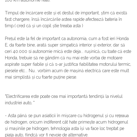
160 km autonomie reali.
Timpul de încărcare este și el destul de important, știm că există
fast chargere, însă încărcările astea rapide afectează bateria în
timp.( cred că și un copil știe treaba asta )
Prețul este la fel de important ca autonomia, cum a fost ieri Honda
E, da foarte bine, arată super simpatică interior și exterior, dar să
ceri 40.000 si autonomie mică este deja... rușinică, cu toate că este
Honda, trebuie să ne gândim că nu mai este vorba de motoare
aspirate super fiabile și că s-ar justifica fiabilitatea motorului termic,
piesele etc... Nu.. vorbim acum de mașină electrică care este mult
mai simplistă și cu foarte puține piese.
"Electrificarea este poate cea mai importantă tendință la nivelul
industriei auto, "
- Asta până se pun asiaticii în mișcare cu hidrogenul și cu rețeaua
de hidrogen, oricum indiferent cât hate primește acum hidrogenul
și mașinile pe hidrogen, tehnologia asta își va face loc treptat pe
piața auto, fiindcă vor fi nevoie de alternative.