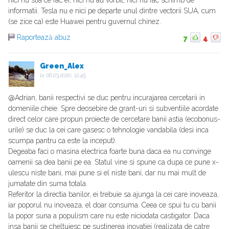
nici nu stia ce fac ei, nici nu au vorbit, nici nu fac schimb de
informatii. Tesla nu e nici pe departe unul dintre vectorii SUA, cum
(se zice ca) este Huawei pentru guvernul chinez.
Raportează abuz
7
4
Green_Alex
la
06.03.2020, 12:45
@Adrian, banii respectivi se duc pentru incurajarea cercetarii in
domeniile cheie. Spre deosebire de grant-uri si subventiile acordate
direct celor care propun proiecte de cercetare banii astia (ecobonus-
urile) se duc la cei care gasesc o tehnologie vandabila (desi inca
scumpa pantru ca este la inceput).
Degeaba faci o masina electrica foarte buna daca ea nu convinge
oamenii sa dea banii pe ea. Statul vine si spune ca dupa ce pune x-
ulescu niste bani, mai pune si el niste bani, dar nu mai mult de
jumatate din suma totala.
Referitor la directia banilor, ei trebuie sa ajunga la cei care inoveaza,
iar poporul nu inoveaza, el doar consuma. Ceea ce spui tu cu banii
la popor suna a populism care nu este niciodata castigator. Daca
insa banii se cheltuiesc pe sustinerea inovatiei (realizata de catre