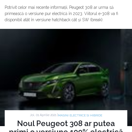
Potrivit celor mai recente informații, Peugeot 308 ar urma să
primească o versiune pur electrică în 2023. Viitorul e-308 va fi
disponibil atât în versiune hatchback cât și SW (break).
Joi, 01 Aprilie 2021 |
MASINI ELECTRICE SI HIBRIDE
Noul Peugeot 308 ar putea
primi o versiune 100% electrică