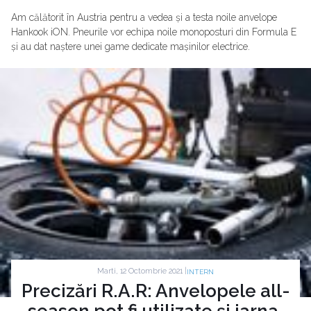
Am călătorit în Austria pentru a vedea și a testa noile anvelope
Hankook iON. Pneurile vor echipa noile monoposturi din Formula E
și au dat naștere unei game dedicate mașinilor electrice.
Marti, 12 Octombrie 2021 |
INTERN
Precizări R.A.R: Anvelopele all-
season pot fi utilizate și iarna,