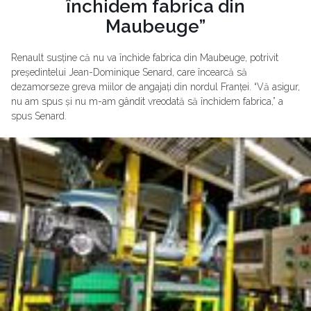
închidem fabrica din
Maubeuge”
Renault susține că nu va închide fabrica din Maubeuge, potrivit
președintelui Jean-Dominique Senard, care încearcă să
dezamorseze greva miilor de angajați din nordul Franței. “Vă asigur,
nu am spus și nu m-am gândit vreodată să închidem fabrica,” a
spus Senard.