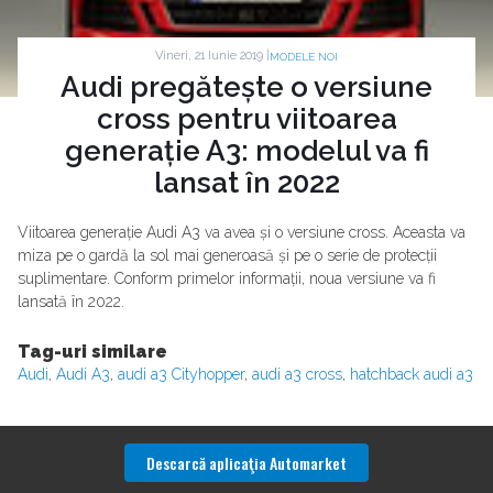
Vineri, 21 Iunie 2019 |
MODELE NOI
Audi pregătește o versiune
cross pentru viitoarea
generație A3: modelul va fi
lansat în 2022
Viitoarea generație Audi A3 va avea și o versiune cross. Aceasta va
miza pe o gardă la sol mai generoasă și pe o serie de protecții
suplimentare. Conform primelor informații, noua versiune va fi
lansată în 2022.
Tag-uri similare
Audi
,
Audi A3
,
audi a3 Cityhopper
,
audi a3 cross
,
hatchback audi a3
Descarcă aplicaţia Automarket